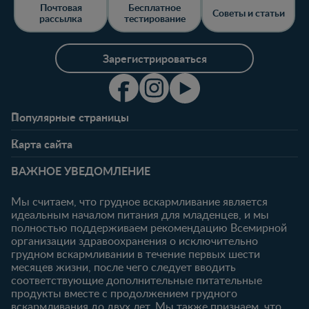
Почтовая
Бесплатное
Советы и статьи
рассылка
тестирование
Зарегистрироваться
Популярные страницы
Свяжитесь с нами
О клубе
Карта сайта
Часто задаваемые
Преимущества клуба
Беременность
0-6 месяцев
вопросы
Личный кабинет
ВАЖНОЕ УВЕДОМЛЕНИЕ
Статьи
Статьи
Ввойти/
Продукты
Зарегистрироваться
Мы считаем, что грудное вскармливание является
идеальным началом питания для младенцев, и мы
6-12 месяцев
12-18 месяцев
Купить
полностью поддерживаем рекомендацию Всемирной
Статьи
Статьи
организации здравоохранения о исключительно
Наши бренды
грудном вскармливании в течение первых шести
Продукты
Продукты
Бесплатные
месяцев жизни, после чего следует вводить
тестирования
18-24 месяцев
соответствующие дополнительные питательные
продукты вместе с продолжением грудного
Статьи
вскармливания до двух лет. Мы также признаем, что