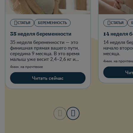
СТАТЬЯ
БЕРЕМЕННОСТЬ
СТАТЬЯ
35 неделя беременности
14 неделя 
35 неделя беременности — это
14 неделя бе
финишная прямая вашего пути,
начало второ
середина 9 месяца. В это время
месяца.
малыш уже весит 2,4–2,6 кг и
4мин. на прочтен
имеет рост до 45–47 см —
4мин. на прочтение
размером с крупную дыню.
Чит
Читать сейчас