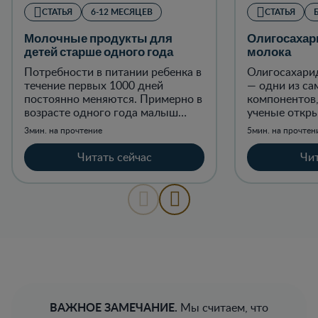
СТАТЬЯ
6-12 МЕСЯЦЕВ
СТАТЬЯ
Молочные продукты для
Олигосахар
детей старше одного года
молока
Потребности в питании ребенка в
Олигосахари
течение первых 1000 дней
— одни из са
постоянно меняются. Примерно в
компонентов
возрасте одного года малыш
ученые откры
делает огромный скачок в
3мин. на прочтение
5мин. на прочтен
физическом росте и умственных
способностях.
Читать сейчас
Чит
ВАЖНОЕ ЗАМЕЧАНИЕ.
Мы считаем, что