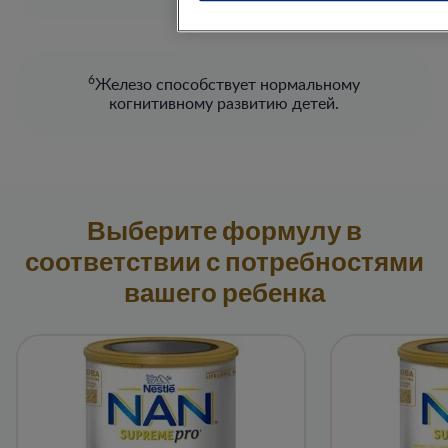
6
Железо способствует нормальному
когнитивному развитию детей.​
Выберите формулу в
соответствии с потребностями
вашего ребенка​