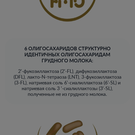
6 ОЛИГОСАХАРИДОВ СТРУКТУРНО
ИДЕНТИЧНЫХ ОЛИГОСАХАРИДАМ
ГРУДНОГО МОЛОКА:​
2'-фукозиллактоза (2'-FL), дифукозиллактоза
(DFL), лакто-N-тетраоза (LNT), 3-фукозиллактоза
(3-FL), натриевая соль 6'-сиалиллактоза (6'-SL) и
натриевая соль 3 '-сиалиллактозы (3'-SL),
полученные не из грудного молока.​