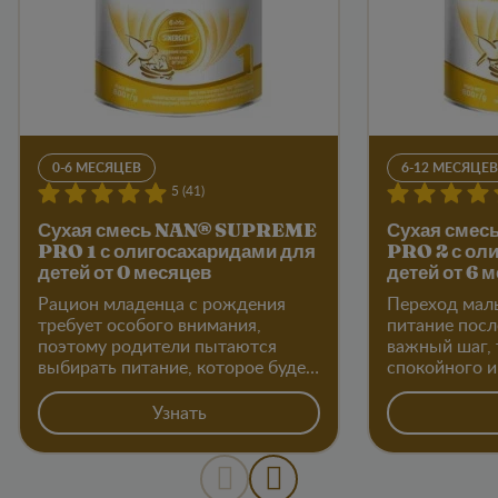
0-6 МЕСЯЦЕВ
6-12 МЕСЯЦЕВ
5 (41)
Сухая смесь NAN® SUPREME
Сухая сме
PRO 1 с олигосахаридами для
PRO 2 с ол
детей от 0 месяцев
детей от 6 
Рацион младенца с рождения
Переход мал
требует особого внимания,
питание посл
поэтому родители пытаются
важный шаг,
выбирать питание, которое будет
спокойного и
максимально соответствовать
подхода со с
возрасту и потребностям ребенка
Узнать
в первые месяцы жизни.