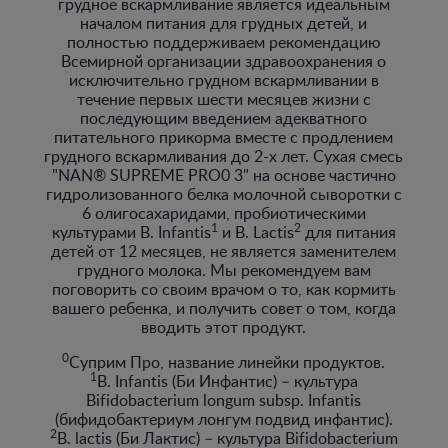
грудное вскармливание является идеальным
началом питания для грудных детей, и
полностью поддерживаем рекомендацию
Всемирной организации здравоохранения о
исключительно грудном вскармливании в
течение первых шести месяцев жизни с
последующим введением адекватного
питательного прикорма вместе с продлением
грудного вскармливания до 2-х лет. Сухая смесь
"NAN® SUPREME PRO0 3" на основе частично
гидролизованного белка молочной сыворотки с
6 олигосахаридами, пробиотическими
1
2
культурами B. Infantis
и B. Lactis
для питания
детей от 12 месяцев, не является заменителем
грудного молока. Мы рекомендуем вам
поговорить со своим врачом о то, как кормить
вашего ребенка, и получить совет о том, когда
вводить этот продукт.​
0
Суприм Про, название линейки продуктов.
1
B. Infantis (Би Инфантис) – культура
Bifidobacterium longum subsp. Infantis
(бифидобактериум лонгум подвид инфантис).
2
B. lactis (Би Лактис) – культура Bifidobacterium