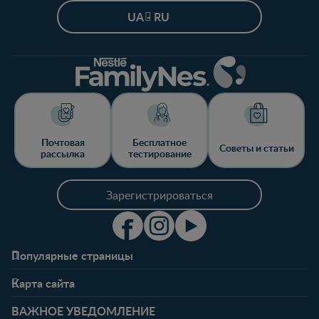
UA - RU
Почтовая
Бесплатное
Советы и статьи
рассылка
тестирование
Зарегистрироваться
Популярные страницы
Свяжитесь с нами
О клубе
Карта сайта
Часто задаваемые
Преимущества клуба
Беременность
0-6 месяцев
вопросы
Личный кабинет
ВАЖНОЕ УВЕДОМЛЕНИЕ
Статьи
Статьи