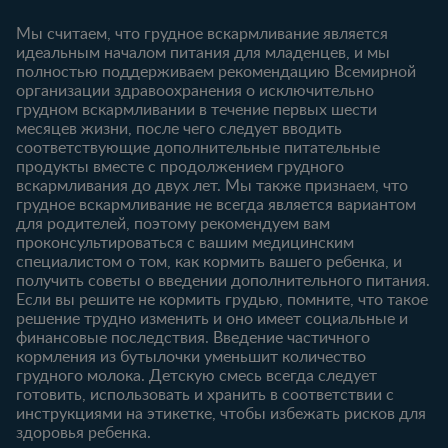
Ввойти/
Продукты
Зарегистрироваться
Мы считаем, что грудное вскармливание является
идеальным началом питания для младенцев, и мы
6-12 месяцев
12-18 месяцев
Купить
полностью поддерживаем рекомендацию Всемирной
Статьи
Статьи
организации здравоохранения о исключительно
Наши бренды
грудном вскармливании в течение первых шести
Продукты
Продукты
Бесплатные
месяцев жизни, после чего следует вводить
тестирования
18-24 месяцев
соответствующие дополнительные питательные
продукты вместе с продолжением грудного
Статьи
вскармливания до двух лет. Мы также признаем, что
Продукты
грудное вскармливание не всегда является вариантом
для родителей, поэтому рекомендуем вам
проконсультироваться с вашим медицинским
специалистом о том, как кормить вашего ребенка, и
получить советы о введении дополнительного питания.
Если вы решите не кормить грудью, помните, что такое
решение трудно изменить и оно имеет социальные и
финансовые последствия. Введение частичного
кормления из бутылочки уменьшит количество
грудного молока. Детскую смесь всегда следует
готовить, использовать и хранить в соответствии с
инструкциями на этикетке, чтобы избежать рисков для
здоровья ребенка.