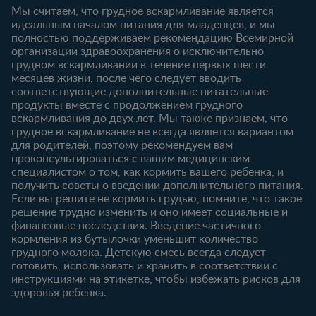
Продукты
Зарегистрироваться
Мы считаем, что грудное вскармливание является
идеальным началом питания для младенцев, и мы
6-12 месяцев
12-18 месяцев
Купить
полностью поддерживаем рекомендацию Всемирной
Статьи
Статьи
организации здравоохранения о исключительно
Наши бренды
грудном вскармливании в течение первых шести
Продукты
Продукты
Бесплатные
месяцев жизни, после чего следует вводить
тестирования
18-24 месяцев
соответствующие дополнительные питательные
продукты вместе с продолжением грудного
Статьи
вскармливания до двух лет. Мы также признаем, что
Продукты
грудное вскармливание не всегда является вариантом
для родителей, поэтому рекомендуем вам
проконсультироваться с вашим медицинским
специалистом о том, как кормить вашего ребенка, и
получить советы о введении дополнительного питания.
Если вы решите не кормить грудью, помните, что такое
решение трудно изменить и оно имеет социальные и
финансовые последствия. Введение частичного
кормления из бутылочки уменьшит количество
грудного молока. Детскую смесь всегда следует
готовить, использовать и хранить в соответствии с
инструкциями на этикетке, чтобы избежать рисков для
здоровья ребенка.