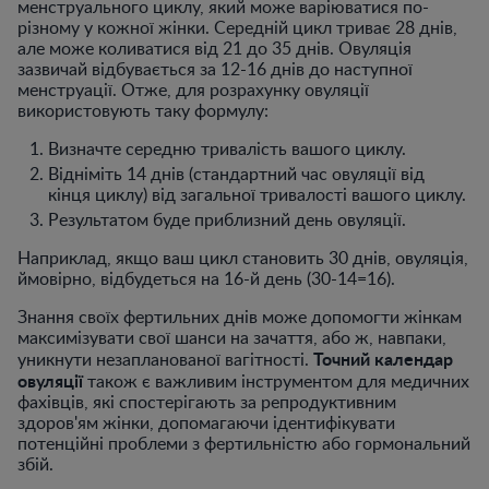
менструального циклу, який може варіюватися по-
різному у кожної жінки. Середній цикл триває 28 днів,
але може коливатися від 21 до 35 днів. Овуляція
зазвичай відбувається за 12-16 днів до наступної
менструації. Отже, для розрахунку овуляції
використовують таку формулу:
Визначте середню тривалість вашого циклу.
Відніміть 14 днів (стандартний час овуляції від
кінця циклу) від загальної тривалості вашого циклу.
Результатом буде приблизний день овуляції.
Наприклад, якщо ваш цикл становить 30 днів, овуляція,
ймовірно, відбудеться на 16-й день (30-14=16).
Знання своїх фертильних днів може допомогти жінкам
максимізувати свої шанси на зачаття, або ж, навпаки,
Точний календар
уникнути незапланованої вагітності.
овуляції
також є важливим інструментом для медичних
фахівців, які спостерігають за репродуктивним
здоров'ям жінки, допомагаючи ідентифікувати
потенційні проблеми з фертильністю або гормональний
збій.