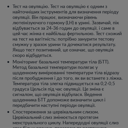
Тест на овуляцію. Тест на овуляцію є одним з
найточніших інструментів для визначення періоду
овуляції. Він працює, визначаючи рівень
лютеїнізуючого гормону (LH) в урині. Зазвичай, пік
відбувається за 24-36 годин до овуляції, і саме в
цей час жінка є найбільш фертильною. Тест схожий
на тест на вагітність: потрібно занурити тестову
смужку у зразок урини та дочекатися результату.
Якщо тест позитивний, це означає, що овуляція
скоро відбудеться.
Моніторинг базальної температури тіла (БТТ).
Метод базальної температури полягає у
щоденному вимірюванні температури тіла відразу
після пробудження і до того, як ви встанете з ліжка.
Температура тіла злегка підвищується на 0,2-0,5
градуса Цельсія під час овуляції. Це зміна є
сигналом, що овуляція відбулася. Ведення
щоденника БТТ допоможе визначити цикл і
передбачити наступні періоди овуляції.
Спостереження за цервікальним слизом.
Цервікальний слиз змінюється протягом
менструального циклу. Напередодні овуляції слиз
стає більш рясною, прозорою та розтяжною,