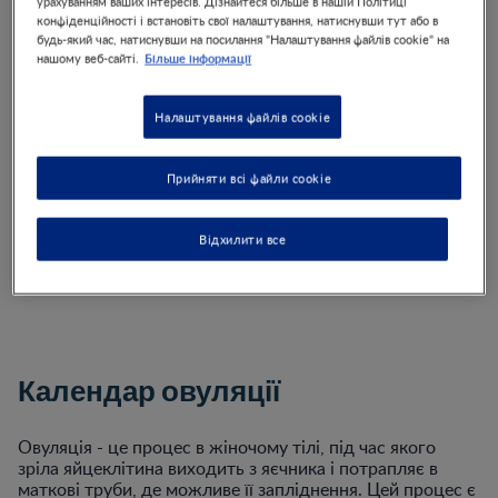
урахуванням ваших інтересів. Дізнайтеся більше в нашій Політиці
конфіденційності і встановіть свої налаштування, натиснувши тут або в
будь-який час, натиснувши на посилання "Налаштування файлів cookie" на
Длительность вашего цикла
Більше інформації
нашому веб-сайті.
Налаштування файлів cookie
Прийняти всі файли cookie
Відхилити все
Календар овуляції
Овуляція - це процес в жіночому тілі, під час якого
зріла яйцеклітина виходить з яєчника і потрапляє в
маткові труби, де можливе її запліднення. Цей процес є