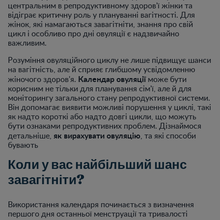
центральним в репродуктивному здоров'ї жінки та
відіграє критичну роль у плануванні вагітності. Для
жінок, які намагаються завагітніти, знання про свій
цикл і особливо про дні овуляції є надзвичайно
важливим.
Розуміння овуляційного циклу не лише підвищує шанси
на вагітність, але й сприяє глибшому усвідомленню
Календар овуляції
жіночого здоров'я.
може бути
корисним не тільки для планування сім'ї, але й для
моніторингу загального стану репродуктивної системи.
Він допомагає виявити можливі порушення у циклі, такі
як надто короткі або надто довгі цикли, що можуть
бути ознаками репродуктивних проблем. Дізнаймося
як вирахувати овуляцію
детальніше,
, та які способи
бувають
Коли у вас найбільший шанс
завагітніти?
Використання календаря починається з визначення
першого дня останньої менструації та тривалості