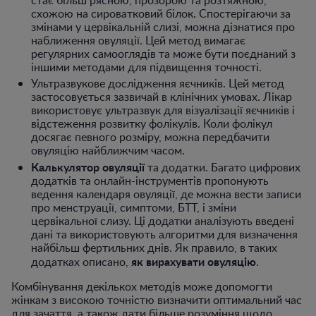
схожою на сироватковий білок. Спостерігаючи за
змінами у цервікальній слизі, можна дізнатися про
наближення овуляції. Цей метод вимагає
регулярних самооглядів та може бути поєднаний з
іншими методами для підвищення точності.
Ультразвукове дослідження яєчників. Цей метод
застосовується зазвичай в клінічних умовах. Лікар
використовує ультразвук для візуалізації яєчників і
відстеження розвитку фолікулів. Коли фолікул
досягає певного розміру, можна передбачити
овуляцію найближчим часом.
Калькулятор овуляції
та додатки. Багато цифрових
додатків та онлайн-інструментів пропонують
ведення календаря овуляції, де можна вести записи
про менструації, симптоми, БТТ, і зміни
цервікальної слизу. Ці додатки аналізують введені
дані та використовують алгоритми для визначення
найбільш фертильних днів. Як правило, в таких
як вирахувати овуляцію
додатках описано,
.
Комбінування декількох методів може допомогти
жінкам з високою точністю визначити оптимальний час
для зачаття, а також дати більше розуміння щодо