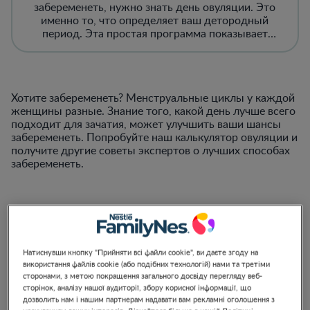
забеременеть, нужно знать день овуляции. Это
именно то, что определяет ваш детородный
период. Эта простая программа показывает
лучшее время для зачатия!
Хотите забеременеть? Менструальные циклы у каждой
женщины разные. Знание того, какой день лучше всего
подходит для зачатия, может улучшить ваши шансы
забеременеть. Попробуйте наш калькулятор овуляции и
получите другие советы экспертов о лучших способах
забеременеть.
Дата начала ваших последних
месячных?
Натиснувши кнопку "Прийняти всі файли cookie", ви даєте згоду на
використання файлів cookie (або подібних технологій) нами та третіми
сторонами, з метою покращення загального досвіду перегляду веб-
сторінок, аналізу нашої аудиторії, збору корисної інформації, що
дозволить нам і нашим партнерам надавати вам рекламні оголошення з