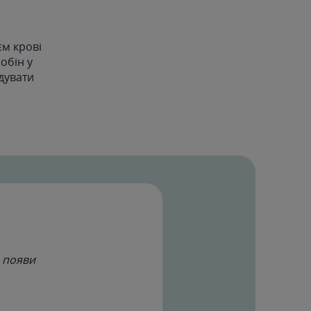
єм крові
обін у
дувати
о появи