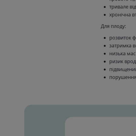
тривале ві
хронічна в
Для плоду:
розвиток ф
затримка в
низька мас
ризик врод
підвищений
порушення