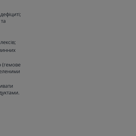
дефіциті;
 та
лексів;
линних
 (гемове
зеленими
ивати
дуктами.