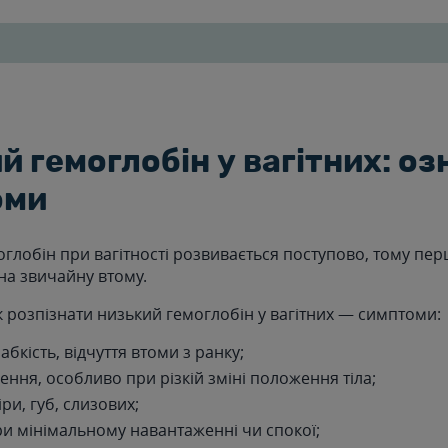
й гемоглобін у вагітних: оз
оми
глобін при вагітності розвивається поступово, тому пер
на звичайну втому.
к розпізнати низький гемоглобін у вагітних — симптоми:
абкість, відчуття втоми з ранку;
ння, особливо при різкій зміні положення тіла;
іри, губ, слизових;
и мінімальному навантаженні чи спокої;