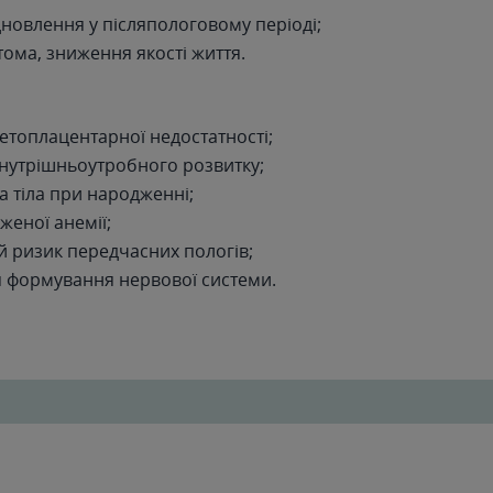
дновлення у післяпологовому періоді;
тома, зниження якості життя.
етоплацентарної недостатності;
нутрішньоутробного розвитку;
а тіла при народженні;
женої анемії;
 ризик передчасних пологів;
 формування нервової системи.