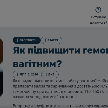

Потрібна
допомога?
ВАГІТНІСТЬ
СТАТТЯ
Як підвищити гемо
вагітним?
ЛИП. 2, 2026
3ХВ
Як швидко підвищити гемоглобін у вагітних? Най
препарати заліза та харчування з достатньою кіль
гемоглобіну при вагітності становить 110–150 г/л і
важливо упродовж усієї вагітності.
Впоратися з дефіцитом заліза тільки через харчу