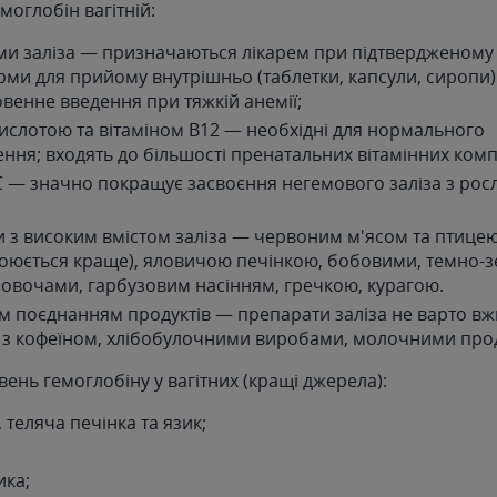
моглобін вагітній:
и заліза — призначаються лікарем при підтвердженому 
рми для прийому внутрішньо (таблетки, капсули, сиропи)
венне введення при тяжкій анемії;
ислотою та вітаміном B12 — необхідні для нормального
ння; входять до більшості пренатальних вітамінних комп
C — значно покращує засвоєння негемового заліза з рос
 з високим вмістом заліза — червоним м'ясом та птицею
воюється краще), яловичою печінкою, бобовими, темно-
овочами, гарбузовим насінням, гречкою, курагою.
 поєднанням продуктів — препарати заліза не варто вж
 з кофеїном, хлібобулочними виробами, молочними про
вень гемоглобіну у вагітних (кращі джерела):
 теляча печінка та язик;
ика;