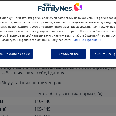
підхід завжди комплексний: препарати заліза, пр
раціон.
кнопку "Прийняти всі файли cookie", ви даєте згоду на використання файлів cooki
хнологій) нами та третіми сторонами, з метою покращення загального досвіду пе
налізу нашої аудиторії, збору корисної інформації, що дозволить нам і нашим па
м рекламні оголошення з урахуванням ваших інтересів. Дізнайтеся більше в наші
 гемоглобін і яка його роль
ності і встановіть свої налаштування, натиснувши тут або в будь-який час, натис
Налаштування файлів cookie" на нашому веб-сайті.
Більше інформації
гітності?
ання файлів cookie
Відхилити все
Прийняти всі ф
е білок у складі еритроцитів, який переносить кисень від
ить вуглекислий газ назад. Під час вагітності потреба у ки
забезпечує ним і себе, і дитину.
іну у вагітних по триместрах:
Гемоглобін у вагітних, норма (г/л)
в)
110–140
нів)
105–145