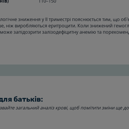
нів)
110–150
логічне зниження у ІІ триместрі пояснюється тим, що об'
е, ніж виробляються еритроцити. Коли знижений гемогл
р може запідозрити залізодефіцитну анемію та порекомен
для батьків:
авайте загальний аналіз крові, щоб помітити зміни ще д