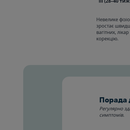
III (28–40 тиж
Невелике фізіо
зростає швидш
вагітних, ліка
корекцію.
Порада 
Регулярно зд
симптомів.