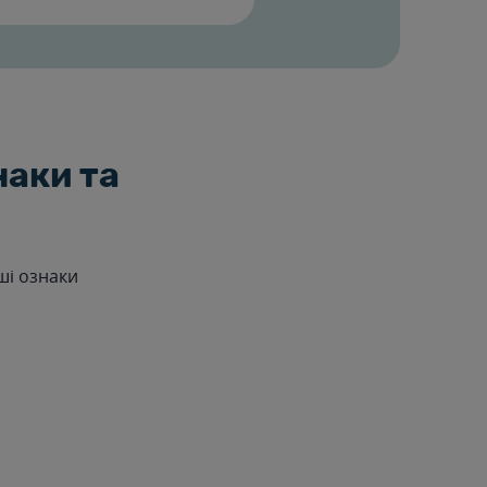
наки та
ші ознаки