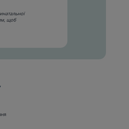
ринатальної
им, щоб
у
вня