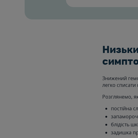
Низьки
симпт
Знижений гемо
легко списати 
Розглянемо, я
постійна сл
запамороче
блідість шк
задишка пр