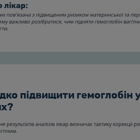
 лікар:
них пов'язана з підвищеним ризиком материнської та пе
тому важливо розібратися, чим підняти гемоглобін вагітн
гти.
дко підвищити гемоглобін 
их?
я результатів аналізів лікар визначає тактику корекції рі
гітним.