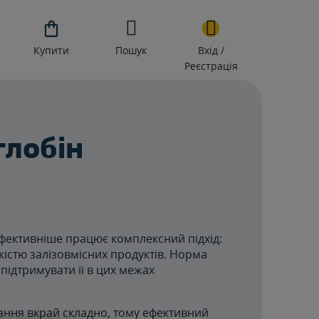

Купити
Пошук
Вхід /
Реєстрація
глобін
ефективніше працює комплексний підхід:
кістю залізовмісних продуктів. Норма
 підтримувати її в цих межах
вання вкрай складно, тому ефективний