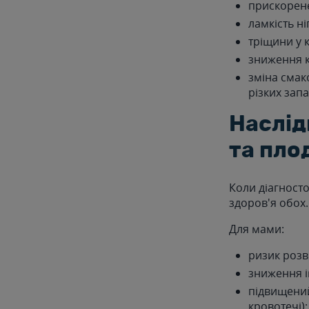
прискорене
ламкість ні
тріщини у к
зниження к
зміна смако
різких запа
Наслід
та пло
Коли діагносто
здоров'я обох.
Для мами:
ризик розви
зниження ім
підвищений
кровотечі);