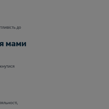
утливість до
ля мами
ркнутися
іяльності,