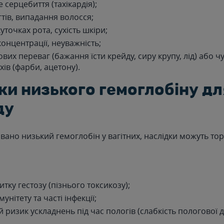
 серцебиття (тахікардія);
гтів, випадання волосся;
уточках рота, сухість шкіри;
онцентрації, неуважність;
вих переваг (бажання їсти крейду, сиру крупу, лід) або ч
хів (фарби, ацетону).
ки низького гемоглобіну д
ду
вано низький гемоглобін у вагітних, наслідки можуть то
тку гестозу (пізнього токсикозу);
унітету та часті інфекції;
 ризик ускладнень під час пологів (слабкість пологової д