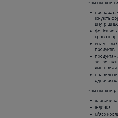
Чим підняти ге
препаратам
існують фо
внутрішньо
фолієвою к
кровотворе
вітаміном 
продуктів;
продуктами
залізо зас
листовими 
правильним
одночасно
Чим підняти рі
яловичина,
індичка;
м'ясо крол