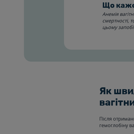
Що каже
Анемія вагіт
смертності, 
цьому запобі
Як шви
вагітн
Після отриманн
гемоглобіну ва