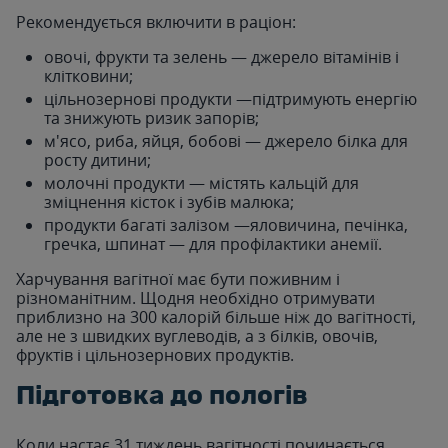
Рекомендується включити в раціон:
овочі, фрукти та зелень — джерело вітамінів і
клітковини;
цільнозернові продукти —підтримують енергію
та знижують ризик запорів;
м'ясо, риба, яйця, бобові — джерело білка для
росту дитини;
молочні продукти — містять кальцій для
зміцнення кісток і зубів малюка;
продукти багаті залізом —яловичина, печінка,
гречка, шпинат — для профілактики анемії.
Харчування вагітної має бути поживним і
різноманітним. Щодня необхідно отримувати
приблизно на 300 калорій більше ніж до вагітності,
але не з швидких вуглеводів, а з білків, овочів,
фруктів і цільнозернових продуктів.
Підготовка до пологів
Коли настає 31 тиждень вагітності починається