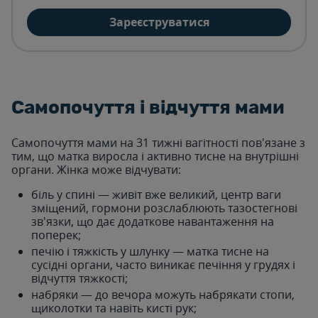
Зареєструватися
Самопочуття і відчуття мами
Самопочуття мами на 31 тижні вагітності пов'язане з
тим, що матка виросла і активно тисне на внутрішні
органи. Жінка може відчувати:
біль у спині — живіт вже великий, центр ваги
зміщений, гормони розслаблюють тазостегнові
зв'язки, що дає додаткове навантаження на
поперек;
печію і тяжкість у шлунку — матка тисне на
сусідні органи, часто виникає печіння у грудях і
відчуття тяжкості;
набряки — до вечора можуть набрякати стопи,
щиколотки та навіть кисті рук;