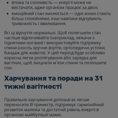
втома та сонливість — енергії може не
вистачати, адже організм працює за двох;
емоційний стан змінюється — одні жінки стають
більш спокійними, інші навпаки відчувають
тривожність і хвилювання.
Всі ці відчуття нормальні. Щоб полегшити стан
частіше відпочивайте (наприклад, лежачи з
піднятими ногами) і використовуйте підтримку
спини (носіть зручне взуття, ортопедичні устілки,
бандаж для живота). У цей період буде особливо
корисна легке розтягування або зарядка для
вагітних, щоб зміцнити м'язи спини та поліпшити
сон.
Харчування та поради на 31
тижні вагітності
Правильне харчування допомагає легше
переносити III триместр, підтримує гармонійний
розвиток малюка та достатній рівень енергії в
організмі майбутньої мами.