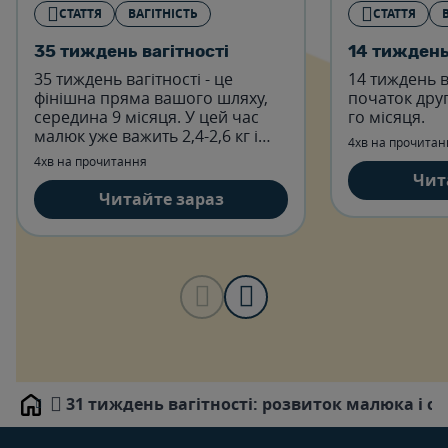
СТАТТЯ
ВАГІТНІСТЬ
СТАТТЯ
35 тиждень вагітності
14 тиждень
35 тиждень вагітності - це
14 тиждень в
фінішна пряма вашого шляху,
початок друг
середина 9 місяця. У цей час
го місяця.
малюк уже важить 2,4-2,6 кг і
4хв на прочитан
має зріст до 45- 47 см -
4хв на прочитання
розміром із велику диню.
Чит
Читайте зараз
31 тиждень вагітності: розвиток малюка і 
Home