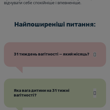
відчувати себе спокійніше і впевненіше.
Найпоширеніші питання:
31 тиждень вагітності — який місяць?
Яка вага дитини на 31 тижні
вагітності?