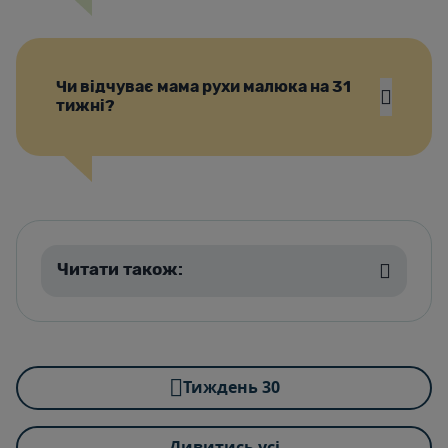
Чи відчуває мама рухи малюка на 31
тижні?
Читати також:
Тиждень 30
Дивитись усі