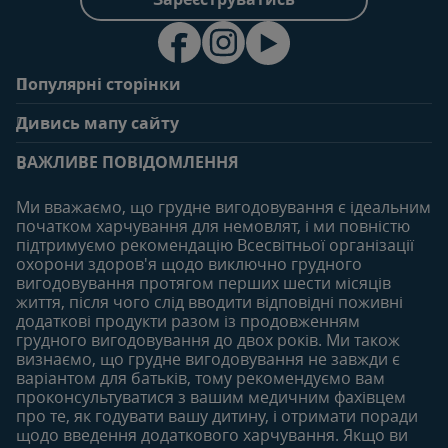
Популярні сторінки
Зв'яжіться з нами
Про клуб
Дивись мапу сайту
Поширені запитання
Переваги клубу
Вагітність
0-6 місяців
Особистий кабінет
ВАЖЛИВЕ ПОВІДОМЛЕННЯ
Статті
Статті
Увійти/зареєтруватись
Продукти
Ми вважаємо, що грудне вигодовування є ідеальним
Придбати
початком харчування для немовлят, і ми повністю
6-12 місяців
12-18 місяців
підтримуємо рекомендацію Всесвітньої організації
Наші бренди
Статті
Статті
охорони здоров'я щодо виключно грудного
Безкоштовні тестування
вигодовування протягом перших шести місяців
Продукти
Продукти
життя, після чого слід вводити відповідні поживні
18-24 місяців
додаткові продукти разом із продовженням
грудного вигодовування до двох років. Ми також
Статті
визнаємо, що грудне вигодовування не завжди є
Продукти
варіантом для батьків, тому рекомендуємо вам
проконсультуватися з вашим медичним фахівцем
про те, як годувати вашу дитину, і отримати поради
щодо введення додаткового харчування. Якщо ви