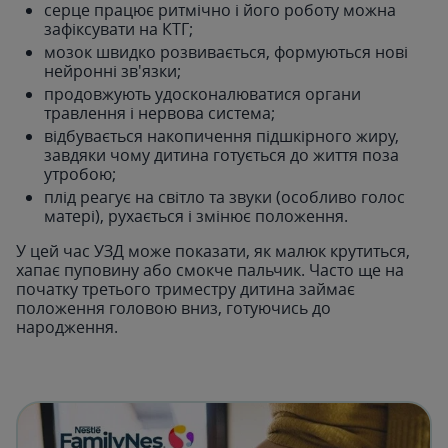
серце працює ритмічно і його роботу можна
зафіксувати на КТГ;
мозок швидко розвивається, формуються нові
нейронні зв'язки;
продовжують удосконалюватися органи
травлення і нервова система;
відбувається накопичення підшкірного жиру,
завдяки чому дитина готується до життя поза
утробою;
плід реагує на світло та звуки (особливо голос
матері), рухається і змінює положення.
У цей час УЗД може показати, як малюк крутиться,
хапає пуповину або смокче пальчик. Часто ще на
початку третього триместру дитина займає
положення головою вниз, готуючись до
народження.