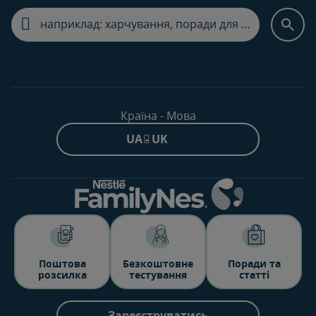
Країна - Мова
UA - UK
Поштова
Безкоштовне
Поради та
розсилка
тестування
статті
Зареєструватись