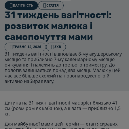
ВАГІТНІСТЬ
СТАТТЯ
31 тиждень вагітності:
розвиток малюка і
самопочуття мами
ТРАВНЯ 12, 2026
3ХВ
31 тиждень вагітності відповідає 8-му акушерському
місяцю та приблизно 7-му календарному місяцю
очікування і належить до третього триместру. До
пологів залишається понад два місяці. Малюк у цей
час все більше схожий на новонародженого й
активно набирає вагу.
Дитина на 31 тижні вагітності має зріст близько 41
см (розміром як кабачок), а її вага — приблизно 1,5
кг.
Для майбутньої мами цей термін — етап яскравих