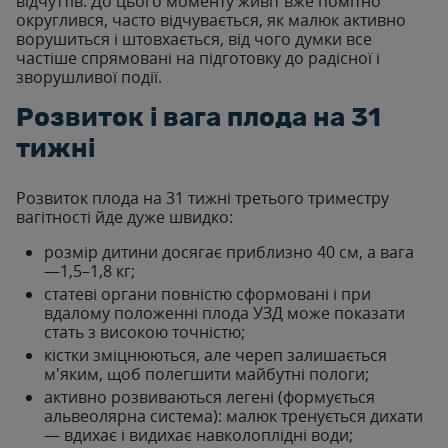
відчуттів. До цього моменту живіт вже помітно
округлився, часто відчувається, як малюк активно
ворушиться і штовхається, від чого думки все
частіше спрямовані на підготовку до радісної і
зворушливої події.
Розвиток і вага плода на 31
тижні
Розвиток плода на 31 тижні третього триместру
вагітності йде дуже швидко:
розмір дитини досягає приблизно 40 см, а вага
—1,5–1,8 кг;
статеві органи повністю сформовані і при
вдалому положенні плода УЗД може показати
стать з високою точністю;
кістки зміцнюються, але череп залишається
м'яким, щоб полегшити майбутні пологи;
активно розвиваються легені (формується
альвеолярна система): малюк тренується дихати
— вдихає і видихає навколоплідні води;