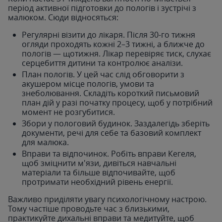
період активної підготовки до пологів і зустрічі з
малюком. Сюди відносяться:
Регулярні візити до лікаря. Після 30-го тижня
огляди проходять кожні 2–3 тижні, а ближче до
пологів — щотижня. Лікар перевіряє тиск, слухає
серцебиття дитини та контролює аналізи.
План пологів. У цей час слід обговорити з
акушером місце пологів, умови та
знеболювання. Складіть короткий письмовий
план дій у разі початку процесу, щоб у потрібний
момент не розгубитися.
Збори у пологовий будинок. Заздалегідь зберіть
документи, речі для себе та базовий комплект
для малюка.
Вправи та відпочинок. Робіть вправи Кегеля,
щоб зміцнити м'язи, дивіться навчальні
матеріали та більше відпочивайте, щоб
протримати необхідний рівень енергії.
Важливо приділяти увагу психологічному настрою.
Тому частіше проводьте час з близькими,
практикуйте дихальні вправи та медитуйте, щоб