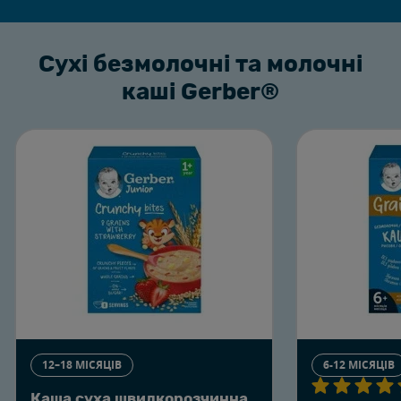
Сухі безмолочні та молочні
каші Gerber®
12–18 МІСЯЦІВ
6-12 МІСЯЦІВ
Каша суха швидкорозчинна