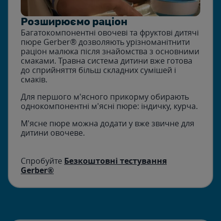
Розширюємо раціон
Багатокомпонентні овочеві та фруктові дитячі
пюре Gerber® дозволяють урізноманітнити
раціон малюка після знайомства з основними
смаками. Травна система дитини вже готова
до сприйняття більш складних сумішей і
смаків.
Для першого м'ясного прикорму обирають
однокомпонентні м'ясні пюре:​ індичку, курча.
М'ясне пюре можна додати у вже звичне для
дитини овочеве.
Спробуйте
Безкоштовні тестування
Gerber®