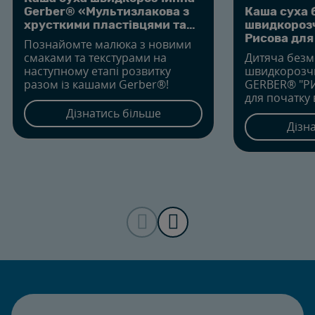
Gerber® «Мультизлакова з
Каша суха 
хрусткими пластівцями та
швидкороз
шматочками полуниці» для
Рисова для 
Познайомте малюка з новими
дітей від 1 року
смаками та текстурами на
Дитяча без
наступному етапі розвитку
швидкорозч
разом із кашами Gerber®!
GERBER® "РИ
для початку 
раціон дитин
Дізнатись більше
Без доданог
Дізн
залізом, дл
когнітивного
*містить цу
походження