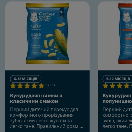
6-12 МІСЯЦІВ
6-12 МІСЯЦІВ
5 (35)
Кукурудзяні снеки з
Кукурудзян
класичним смаком
полуницею
Перший дитячий перекус для
Перший дитя
комфортного прорізування
комфортного
зубів, який легко жувати та
зубів, який 
легко тане. Правильний розмір,
легко тане. 
який можна підібрати
який можна 