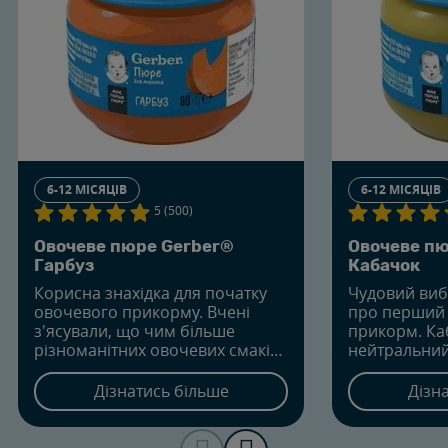
6-12 МІСЯЦІВ
6-12 МІСЯЦІВ
5 (500)
Овочеве пюре Gerber®
Овочеве пю
Гарбуз
Кабачок
Корисна знахідка для початку
Чудовий виб
овочевого прикорму. Вчені
про перший
з'ясували, що чим більше
прикорм. Ка
різноманітних овочевих смаків
нейтральний 
куштує малюк, тим більш
ще й гіпоал
прихильно сприймає нові.
чому цей ді
Дізнатись більше
Дізн
Гарбузове пюре володіє
здатний дел
шовковистою консистенцією і
малюка з но
особливим натуральним