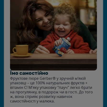
Їмо самостійно
Фруктове пюре Gerber® у зручній м’якій
упаковці – це 100% натуральних фруктів +
вітамін С! М'яку упаковку "пауч" легко брати
на прогулянку, в подорож чи в гості. До того
ж, вона сприяє розвитку навичок
самостійності у малюка.