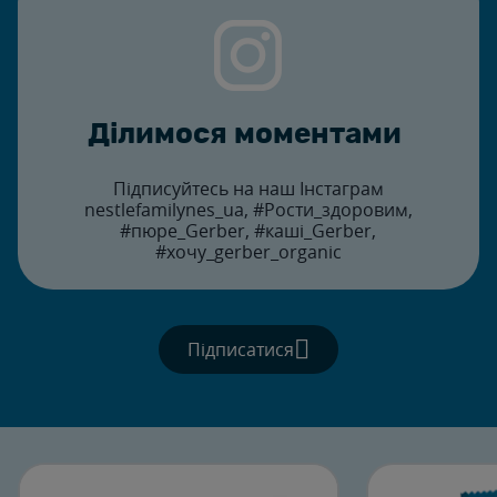
Ділимося моментами
Підписуйтесь на наш Інстаграм
nestlefamilynes_ua, #Рости_здоровим,
#пюре_Gerber, #каші_Gerber,
#хочу_gerber_organic
Підписатися