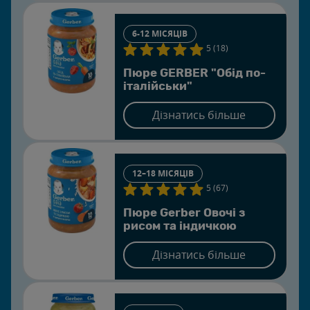
6-12 МІСЯЦІВ
5 (18)
Пюре GERBER "Обід по-
італійськи"
Дізнатись більше
12–18 МІСЯЦІВ
5 (67)
Пюре Gerber Овочі з
рисом та iндичкою
Дізнатись більше