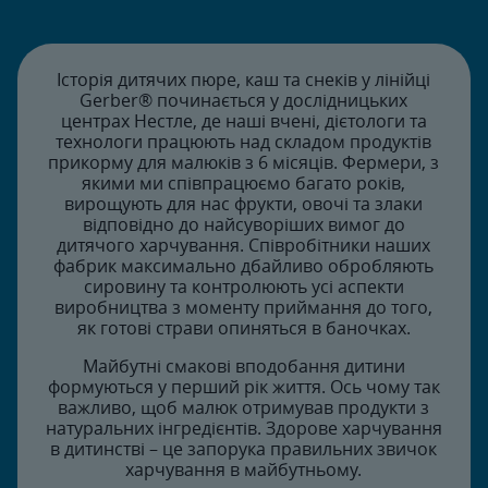
Історія дитячих пюре, каш та снеків у лінійці
Gerber® починається у дослідницьких
центрах Нестле, де наші вчені, дієтологи та
технологи працюють над складом продуктів
прикорму для малюків з 6 місяців. Фермери, з
якими ми співпрацюємо багато років,
вирощують для нас фрукти, овочі та злаки
відповідно до найсуворіших вимог до
дитячого харчування. Співробітники наших
фабрик максимально дбайливо обробляють
сировину та контролюють усі аспекти
виробництва з моменту приймання до того,
як готові страви опиняться в баночках.
Майбутні смакові вподобання дитини
формуються у перший рік життя. Ось чому так
важливо, щоб малюк отримував продукти з
натуральних інгредієнтів. Здорове харчування
в дитинстві – це запорука правильних звичок
харчування в майбутньому.