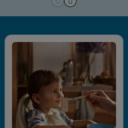
смаком. Цей яскравий овоч
допоможе мамам привчити
малюка харчуватися
збалансовано і правильно з
самого раннього віку.