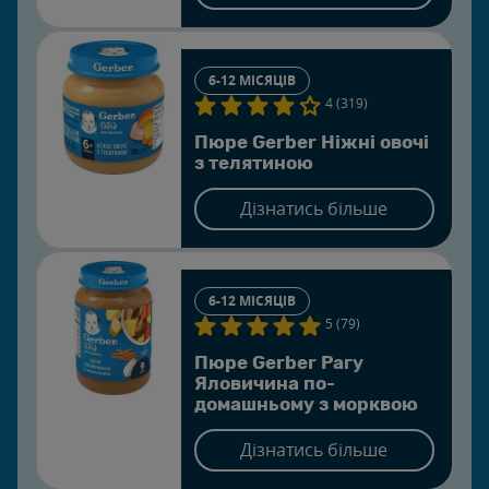
6-12 МІСЯЦІВ
4 (319)
Пюре Gerber Ніжні овочі
з телятиною
Дізнатись більше
6-12 МІСЯЦІВ
5 (79)
Пюре Gerber Рагу
Яловичина по-
домашньому з морквою
Дізнатись більше