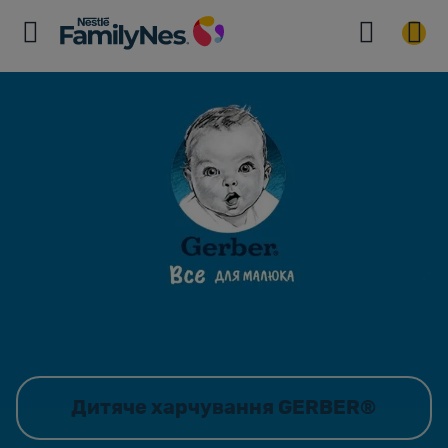
Дитяче харчування GERBER®