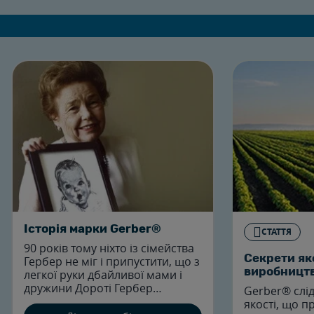
Історія марки Gerber®
СТАТТЯ
90 років тому ніхто із сімейства
Секрети яко
Гербер не міг і припустити, що з
виробницт
легкої руки дбайливої мами і
дружини Дороті Гербер
Gerber® слід
невеликий консервний завод її
якості, що п