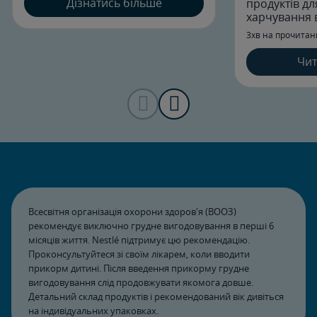
чоловіка в американському
Дізнатись більше
продуктів дл
штаті Мічиган прославиться на
харчування в
весь світ. Сьогодні дитяче
знаємо всю 
3хв на прочитан
харчування GERBER® відомо
моркви: від 
усім батькам!
баночки.
Чит
Всесвітня організація охорони здоров'я (ВООЗ)
рекомендує виключно грудне вигодовування в перші 6
місяців життя. Nestlé підтримує цю рекомендацію.
Проконсультуйтеся зі своїм лікарем, коли вводити
прикорм дитині. Після введення прикорму грудне
вигодовування слід продовжувати якомога довше.
Детальний склад продуктів і рекомендований вік дивіться
на індивідуальних упаковках.