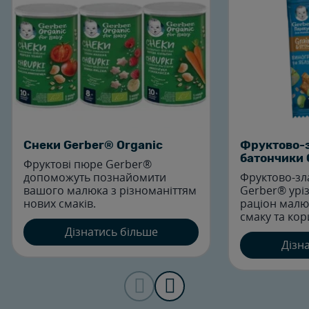
Cнеки Gerber® Organic
Фруктово-з
батончики 
Фруктові пюре Gerber®
допоможуть познайомити
Фруктово-зл
вашого малюка з різноманіттям
Gerber® урі
нових смаків.
раціон малю
смаку та кори
Дізнатись більше
Дізн