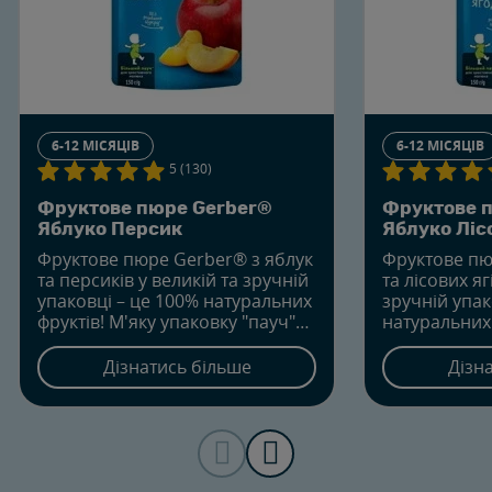
6-12 МІСЯЦІВ
6-12 МІСЯЦІВ
5 (130)
Фруктове пюре Gerber®
Фруктове 
Яблуко Персик
Яблуко Ліс
Фруктове пюре Gerber® з яблук
Фруктове пю
та персиків у великій та зручній
та лісових яг
упаковці – це 100% натуральних
зручній упак
фруктів! М'яку упаковку "пауч"
натуральних 
легко брати на прогулянку, в
упаковку "па
подорож чи в гості. До того ж,
прогулянку,
Дізнатись більше
Дізн
вона сприяє розвитку навичок
гості. До то
самостійності у малюка
розвитку на
у малюка.