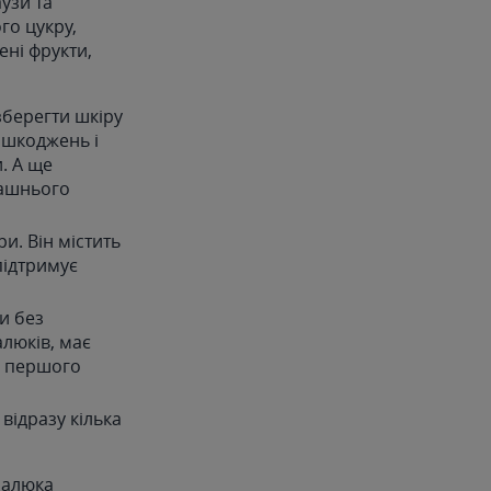
узи та
го цукру,
ені фрукти,
 зберегти шкіру
пошкоджень і
. А ще
машнього
и. Він містить
 підтримує
и без
алюків, має
я першого
 відразу кілька
малюка