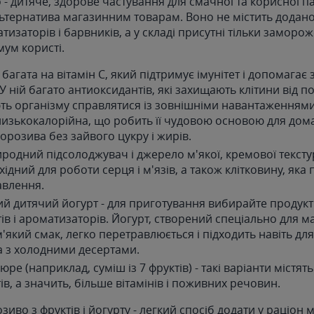
- дитяче, здорове частування для смачної та корисної па
ьтернатива магазинним товарам. Воно не містить додано
изаторів і барвників, а у складі присутні тільки заморож
мум користі.
багата на вітамін C, який підтримує імунітет і допомагає
У ній багато антиоксидантів, які захищають клітини від 
ь організму справлятися із зовнішніми навантаженнями
изькокалорійна, що робить її чудовою основою для до
орозива без зайвого цукру і жирів.
иродний підсолоджувач і джерело м'якої, кремової текстур
хідний для роботи серця і м'язів, а також клітковину, яка
авлення.
й дитячий йогурт - для приготування вибирайте продукт
ів і ароматизаторів. Йогурт, створений спеціально для м
'який смак, легко перетравлюється і підходить навіть дл
 з холодними десертами.
ре (наприклад, суміш із 7 фруктів) - такі варіанти містять
ів, а значить, більше вітамінів і поживних речовин.
во з фруктів і йогурту - легкий спосіб додати у раціон 