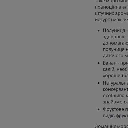
Таке морозиво 
повноцінна ал
штучних аромат
йогурт і макси
Полуниця - 
здоровою. 
допомагают
полуниця н
дитячого м
Банан - пр
калій, необ
хороше тр
Натуральни
консервант
особливо м
знайомства
Фруктове пю
видів фрукт
Домашнє морози