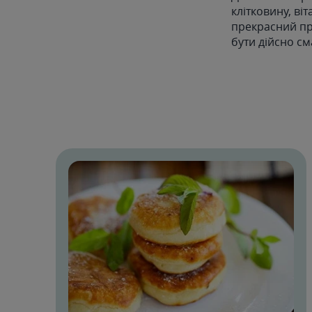
клітковину, ві
прекрасний при
бути дійсно с