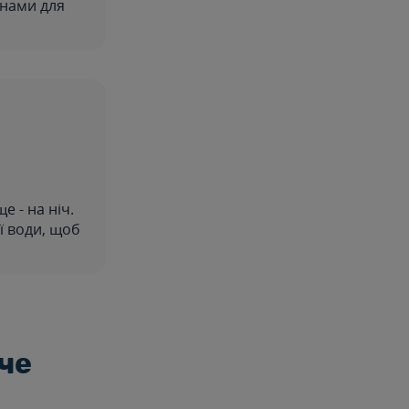
інами для
 - на ніч.
ї води, щоб
че