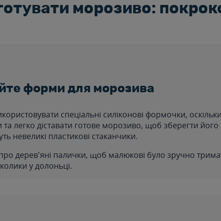
готувати морозиво: покрок
йте форми для морозива
користовувати спеціальні силіконові формочки, оскільки
 та легко діставати готове морозиво, щоб зберегти його
уть невеликі пластикові стаканчики.
про дерев'яні палички, щоб малюкові було зручно трима
колики у долоньці.