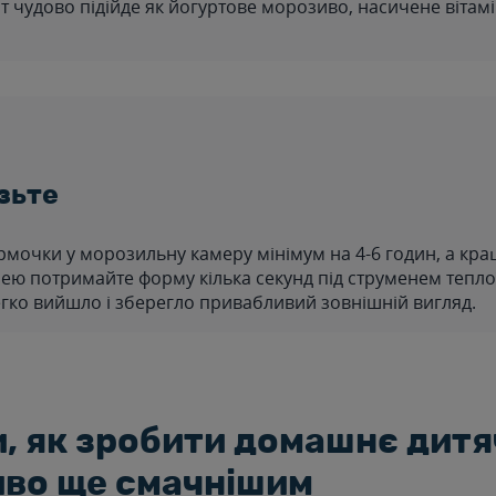
т чудово підійде як йогуртове морозиво, насичене вітам
зьте
мочки у морозильну камеру мінімум на 4-6 годин, а краще
ею потримайте форму кілька секунд під струменем тепло
гко вийшло і зберегло привабливий зовнішній вигляд.
, як зробити домашнє дитя
во ще смачнішим