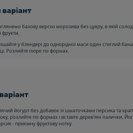
 варіант
глянемо базову версію морозива без цукру, в якій солод
 фрукти.
ішайте у блендері до однорідної маси один стиглий бана
ці. Розлийте пюре по формах.
варіант
тячий йогурт без добавок зі шматочками персика та кра
ку, розлийте по формах і вставте дерев'яні палички. Йог
персик - приємну фруктову нотку.