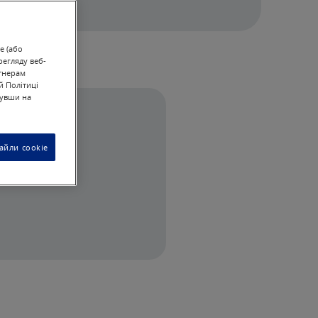
e (або
регляду веб-
ртнерам
й Політиці
нувши на
айли cookie