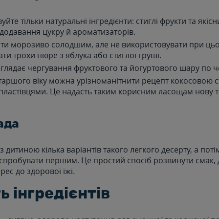
йте тільки натуральні інгредієнти: стиглі фрукти та якіс
 додавання цукру й ароматизаторів.
и морозиво солодшим, але не використовувати при цьо
ти трохи пюре з яблука або стиглої груші.
глядає чергування фруктового та йогуртового шару по че
старшого віку можна урізноманітнити рецепт кокосовою 
пластівцями. Це надасть таким корисним ласощам нову т
ада
з дитиною кілька варіантів такого легкого десерту, а поті
спробувати першим. Це простий спосіб розвинути смак, д
рес до здорової їжі.
ь інгредієнтів