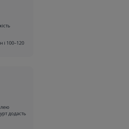
кість
н і 100–120
плею
урт додасть