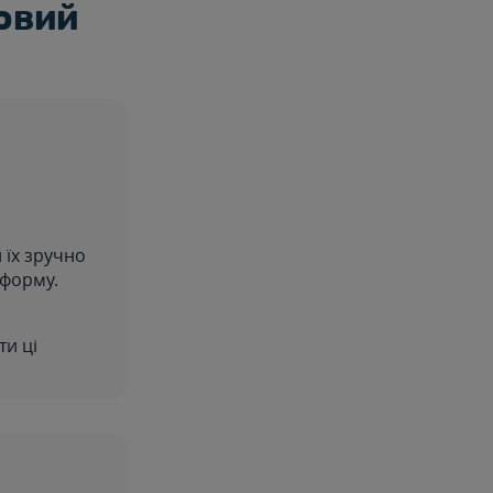
овий
 їх зручно
 форму.
ти ці