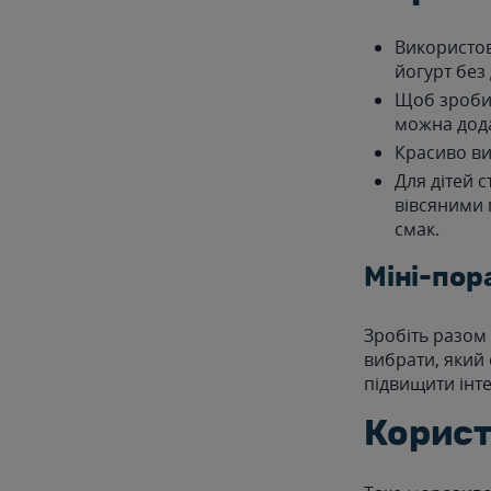
Використову
йогурт без
Щоб зробит
можна дода
Красиво ви
Для дітей 
вівсяними 
смак.
Міні-пор
Зробіть разом 
вибрати, який 
підвищити інте
Корист