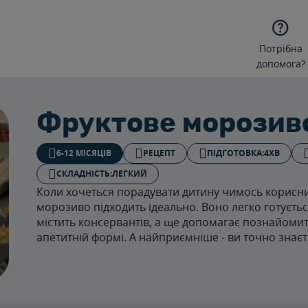

Потрібна
допомога?
Фруктове морозив
6-12 МІСЯЦІВ
РЕЦЕПТ
ПІДГОТОВКА:
4ХВ
СКЛАДНІСТЬ:
ЛЕГКИЙ
Коли хочеться порадувати дитину чимось корисн
морозиво підходить ідеально. Воно легко готуєтьс
містить консервантів, а ще допомагає познайомит
апетитній формі. А найприємніше - ви точно знає