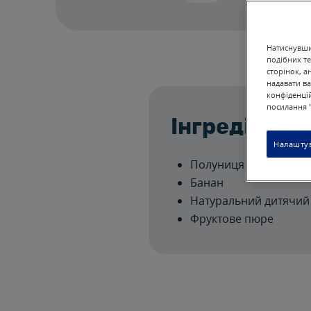
Натиснувши 
подібних те
сторінок, а
надавати ва
конфіденцій
посилання "
Інгредієнти
Налаштув
Полуниця
Банан
Натуральний дитячий
Фруктове пюре