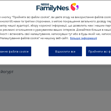
кнопку "Прийняти всі файли cookie", ви даєте згоду на використання файлів cooki
хнологій) нами та третіми сторонами, з метою покращення загального досвіду пе
налізу нашої аудиторії, збору корисної інформації, що дозволить нам і нашим па
м рекламні оголошення з урахуванням ваших інтересів. Дізнайтеся більше в наші
ності і встановіть свої налаштування, натиснувши тут або в будь-який час, натис
Налаштування файлів cookie" на нашому веб-сайті.
Більше інформації
ання файлів cookie
Відхилити все
Прийняти всі ф
 йогурт