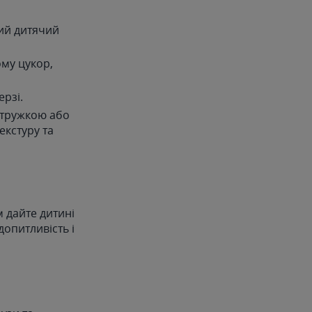
ний дитячий
му цукор,
рзі.
стружкою або
екстуру та
м дайте дитині
опитливість і