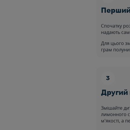
Перший
Спочатку роз
надають самі
Для цього зм
грам полуни
Другий 
Змішайте ди
лимонного со
м'якості, а 