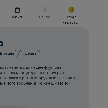

Купити
Пошук
Вхід /
Реєстрація
о
ПОРЦІЇ:
2
ДЕСЕРТ
им і смачним, домашнє фруктове
я, не вимагає додаткового цукру, не
и малюка з різними фруктами в яскравій,
те, з чого зроблений кожен шматочок.