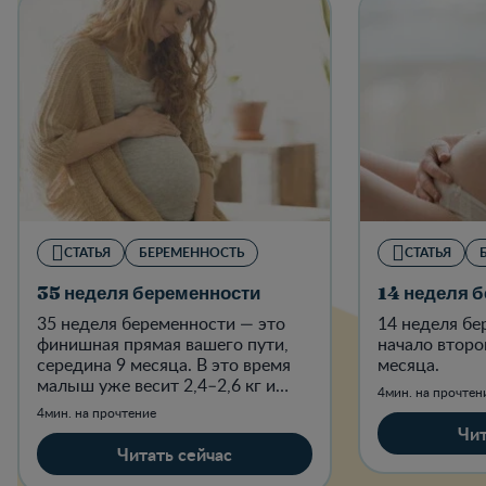
СТАТЬЯ
БЕРЕМЕННОСТЬ
СТАТЬЯ
35 неделя беременности
14 неделя 
35 неделя беременности — это
14 неделя бе
финишная прямая вашего пути,
начало второ
середина 9 месяца. В это время
месяца.
малыш уже весит 2,4–2,6 кг и
4мин. на прочтен
имеет рост до 45–47 см —
4мин. на прочтение
размером с крупную дыню.
Чит
Читать сейчас