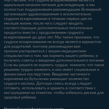
идеальным началом питания для младенцев, и мы
6-12 месяцев
12-18 месяцев
Купить
полностью поддерживаем рекомендацию Всемирной
Статьи
Статьи
организации здравоохранения о исключительно
Наши бренды
грудном вскармливании в течение первых шести
Продукты
Продукты
Бесплатные
месяцев жизни, после чего следует вводить
тестирования
18-24 месяцев
соответствующие дополнительные питательные
продукты вместе с продолжением грудного
Статьи
вскармливания до двух лет. Мы также признаем, что
Продукты
грудное вскармливание не всегда является вариантом
для родителей, поэтому рекомендуем вам
проконсультироваться с вашим медицинским
специалистом о том, как кормить вашего ребенка, и
получить советы о введении дополнительного питания.
Если вы решите не кормить грудью, помните, что такое
решение трудно изменить и оно имеет социальные и
финансовые последствия. Введение частичного
кормления из бутылочки уменьшит количество
грудного молока. Детскую смесь всегда следует
готовить, использовать и хранить в соответствии с
инструкциями на этикетке, чтобы избежать рисков для
здоровья ребенка.
Настройка конфиденциальности