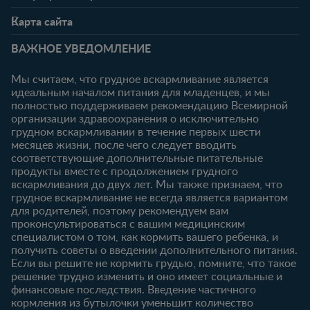
Свяжитесь с нами
О клубе
Карта сайта
Часто задаваемые
Преимущества клуба
Беременность
0-6 месяцев
вопросы
Личный кабинет
ВАЖНОЕ УВЕДОМЛЕНИЕ
Статьи
Статьи
Ввойти/
Продукты
Зарегистрироваться
Мы считаем, что грудное вскармливание является
идеальным началом питания для младенцев, и мы
6-12 месяцев
12-18 месяцев
Купить
полностью поддерживаем рекомендацию Всемирной
Статьи
Статьи
организации здравоохранения о исключительно
Наши бренды
грудном вскармливании в течение первых шести
Продукты
Продукты
Бесплатные
месяцев жизни, после чего следует вводить
тестирования
18-24 месяцев
соответствующие дополнительные питательные
продукты вместе с продолжением грудного
Статьи
вскармливания до двух лет. Мы также признаем, что
Продукты
грудное вскармливание не всегда является вариантом
для родителей, поэтому рекомендуем вам
проконсультироваться с вашим медицинским
специалистом о том, как кормить вашего ребенка, и
получить советы о введении дополнительного питания.
Если вы решите не кормить грудью, помните, что такое
решение трудно изменить и оно имеет социальные и
финансовые последствия. Введение частичного
кормления из бутылочки уменьшит количество