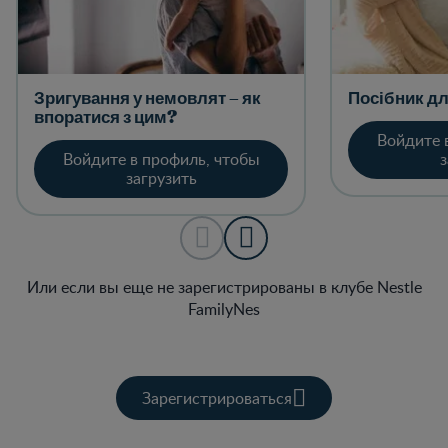
Зригування у немовлят – як
Посібник дл
впоратися з цим?
Войдите 
Войдите в профиль, чтобы
з
загрузить
Или если вы еще не зарегистрированы в клубе Nestle
FamilyNes
Зарегистрироваться