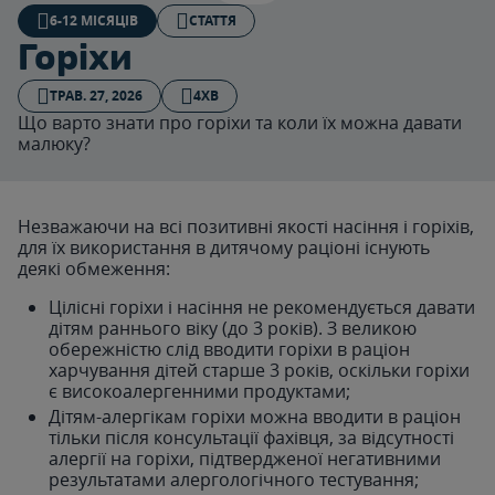
6-12 МІСЯЦІВ
СТАТТЯ
Горіхи
ТРАВ. 27, 2026
4ХВ
Що варто знати про горіхи та коли їх можна давати
малюку?
Незважаючи на всі позитивні якості насіння і горіхів,
для їх використання в дитячому раціоні існують
деякі обмеження:
Цілісні горіхи і насіння не рекомендується давати
дітям раннього віку (до 3 років). З великою
обережністю слід вводити горіхи в раціон
харчування дітей старше 3 років, оскільки горіхи
є високоалергенними продуктами;
Дітям-алергікам горіхи можна вводити в раціон
тільки після консультації фахівця, за відсутності
алергії на горіхи, підтвердженої негативними
результатами алергологічного тестування;