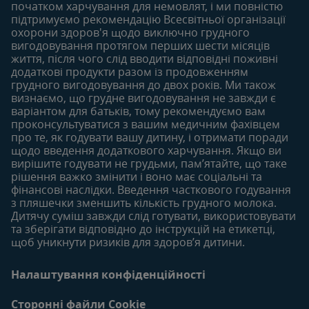
Придбати
початком харчування для немовлят, і ми повністю
6-12 місяців
12-18 місяців
підтримуємо рекомендацію Всесвітньої організації
Наші бренди
Статті
Статті
охорони здоров'я щодо виключно грудного
Безкоштовні тестування
вигодовування протягом перших шести місяців
Продукти
Продукти
життя, після чого слід вводити відповідні поживні
18-24 місяців
додаткові продукти разом із продовженням
грудного вигодовування до двох років. Ми також
Статті
визнаємо, що грудне вигодовування не завжди є
Продукти
варіантом для батьків, тому рекомендуємо вам
проконсультуватися з вашим медичним фахівцем
про те, як годувати вашу дитину, і отримати поради
щодо введення додаткового харчування. Якщо ви
вирішите годувати не грудьми, пам’ятайте, що таке
рішення важко змінити і воно має соціальні та
фінансові наслідки. Введення часткового годування
з пляшечки зменшить кількість грудного молока.
Дитячу суміш завжди слід готувати, використовувати
та зберігати відповідно до інструкцій на етикетці,
щоб уникнути ризиків для здоров’я дитини.
Налаштування конфіденційності
Сторонні файли Cookie