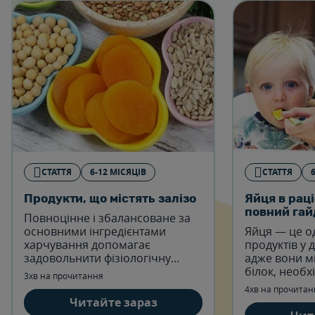
СТАТТЯ
6-12 МІСЯЦІВ
СТАТТЯ
Продукти, що містять залізо
Яйця в раці
повний гай
Повноцінне і збалансоване за
основними інгредієнтами
Яйця — це о
харчування допомагає
продуктів у 
задовольнити фізіологічну
адже вони м
потребу організму дитини в
білок, необх
3хв на прочитання
мікроелементах. Розглянемо
також вітамін
4хв на прочитан
список продуктів, що містять
залізо, фосфо
Читайте зараз
залізо.
підтримує р