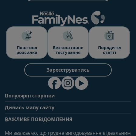
Поштова
Безкоштовне
Поради та
розсилка
тестування
статті
Зареєструватись
Популярні сторінки
Зв'яжіться з нами
Про клуб
Дивись мапу сайту
Поширені запитання
Переваги клубу
Вагітність
0-6 місяців
Особистий кабінет
ВАЖЛИВЕ ПОВІДОМЛЕННЯ
Статті
Статті
Увійти/зареєтруватись
Продукти
Ми вважаємо, що грудне вигодовування є ідеальним