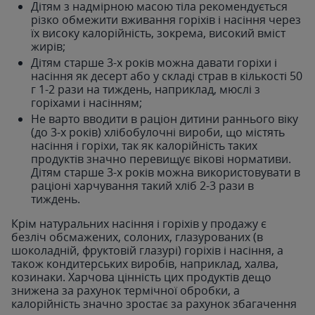
Дітям з надмірною масою тіла рекомендується
різко обмежити вживання горіхів і насіння через
їх високу калорійність, зокрема, високий вміст
жирів;
Дітям старше 3-х років можна давати горіхи і
насіння як десерт або у складі страв в кількості 50
г 1-2 рази на тиждень, наприклад, мюслі з
горіхами і насінням;
Не варто вводити в раціон дитини раннього віку
(до 3-х років) хлібобулочні вироби, що містять
насіння і горіхи, так як калорійність таких
продуктів значно перевищує вікові нормативи.
Дітям старше 3-х років можна використовувати в
раціоні харчування такий хліб 2-3 рази в
тиждень.
Крім натуральних насіння і горіхів у продажу є
безліч обсмажених, солоних, глазурованих (в
шоколадній, фруктовій глазурі) горіхів і насіння, а
також кондитерських виробів, наприклад, халва,
козинаки. Харчова цінність цих продуктів дещо
знижена за рахунок термічної обробки, а
калорійність значно зростає за рахунок збагачення