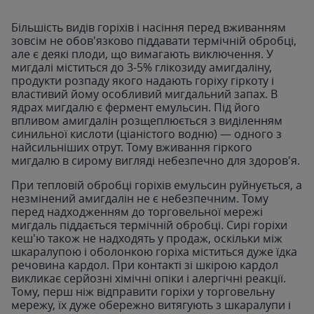
Більшість видів горіхів і насіння перед вживанням
зовсім не обов'язково піддавати термічній обробці,
але є деякі плоди, що вимагають виключення. У
мигдалі міститься до 3-5% глікозиду амигдаліну,
продукти розпаду якого надають горіху гіркоту і
властивий йому особливий мигдальний запах. В
ядрах мигдалю є фермент емульсин. Під його
впливом амигдалін розщеплюється з виділенням
синильної кислоти (ціаністого водню) — одного з
найсильніших отрут. Тому вживання гіркого
мигдалю в сирому вигляді небезпечно для здоров'я.
При тепловій обробці горіхів емульсин руйнується, а
незмінений амигдалін не є небезпечним. Тому
перед надходженням до торговельної мережі
мигдаль піддається термічній обробці. Сирі горіхи
кеш'ю також не надходять у продаж, оскільки між
шкаралупою і оболонкою горіха міститься дуже їдка
речовина кардол. При контакті зі шкірою кардол
викликає серйозні хімічні опіки і алергічні реакції.
Тому, перш ніж відправити горіхи у торговельну
мережу, їх дуже обережно витягують з шкаралупи і