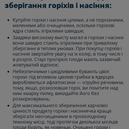
зберігання горіхів і насіння:
Купуйте горіхи і насіння цілими, а не порізаними,
меленими або очищеними, оскільки горіхові
ядра стають згірклими швидше;
Завдяки високому вмісту масел в горіхах і насінні
вони швидко стають згірклими при тривалому
зберіганні в теплих умовах. При покупці горіхів і
насіння звертайте увагу на їх колір, в тому числі і
в розрізі. Старі прогірклі плоди мають зазвичай
жовтуватий відтінок;
Небезпечними і шкідливими бувають цвілі
горіхи: під впливом цвілеві грибки в ядерцях
виробляються афлатоксини — отруйні речовини,
тому, якщо, розколовши горіх, ви помітите над
ним хмарку пилку, викидайте його без
розмірковувань;
Для максимального збереження харчової
цінності продукту горіхи і насіннячка краще
зберігати неочищеними в прохолодному
темному місці, тоді протягом декількох місяців
плоди будуть, як новенькі. Очищені горіхи і