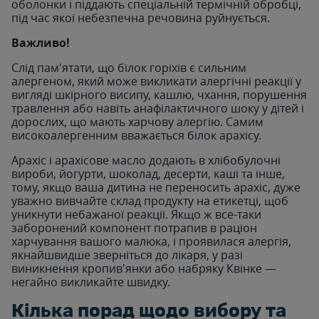
оболонки і піддають спеціальній термічній обробці,
під час якої небезпечна речовина руйнується.
Важливо!
Слід пам'ятати, що білок горіхів є сильним
алергеном, який може викликати алергічні реакції у
вигляді шкірного висипу, кашлю, чхання, порушення
травлення або навіть анафілактичного шоку у дітей і
дорослих, що мають харчову алергію. Самим
високоалергенним вважається білок арахісу.
Арахіс і арахісове масло додають в хлібобулочні
вироби, йогурти, шоколад, десерти, каші та інше,
тому, якщо ваша дитина не переносить арахіс, дуже
уважно вивчайте склад продукту на етикетці, щоб
уникнути небажаної реакції. Якщо ж все-таки
заборонений компонент потрапив в раціон
харчування вашого малюка, і проявилася алергія,
якнайшвидше зверніться до лікаря, у разі
виникнення кропив'янки або набряку Квінке —
негайно викликайте швидку.
Кілька порад щодо вибору та