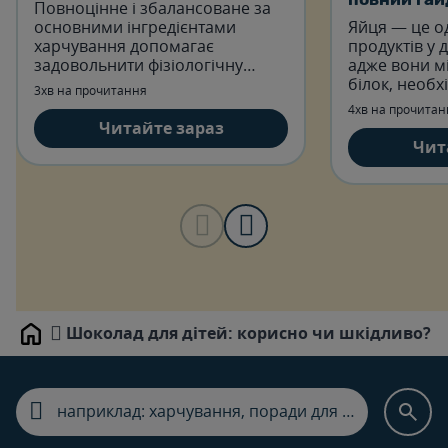
Повноцінне і збалансоване за
основними інгредієнтами
Яйця — це о
харчування допомагає
продуктів у 
задовольнити фізіологічну
адже вони м
потребу організму дитини в
білок, необх
3хв на прочитання
мікроелементах. Розглянемо
також вітамін
4хв на прочитан
список продуктів, що містять
залізо, фосфо
Читайте зараз
залізо.
підтримує р
Чит
Шоколад для дітей: корисно чи шкідливо?
Home