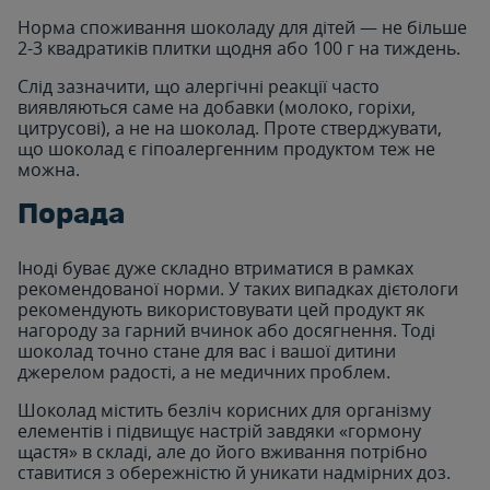
Норма споживання шоколаду для дітей — не більше
2-3 квадратиків плитки щодня або 100 г на тиждень.
Слід зазначити, що алергічні реакції часто
виявляються саме на добавки (молоко, горіхи,
цитрусові), а не на шоколад. Проте стверджувати,
що шоколад є гіпоалергенним продуктом теж не
можна.
Порада
Іноді буває дуже складно втриматися в рамках
рекомендованої норми. У таких випадках дієтологи
рекомендують використовувати цей продукт як
нагороду за гарний вчинок або досягнення. Тоді
шоколад точно стане для вас і вашої дитини
джерелом радості, а не медичних проблем.
Шоколад містить безліч корисних для організму
елементів і підвищує настрій завдяки «гормону
щастя» в складі, але до його вживання потрібно
ставитися з обережністю й уникати надмірних доз.