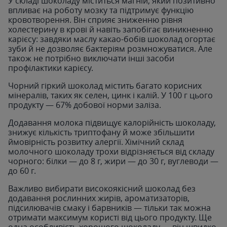
У складі шоколаду міститься магній, який позитивно
впливає на роботу мозку та підтримує функцію
кровотворення. Він сприяє зниженню рівня
холестерину в крові й навіть запобігає виникненню
карієсу: завдяки маслу какао-бобів шоколад огортає
зуби й не дозволяє бактеріям розмножуватися. Але
також не потрібно виключати інші засоби
профілактики карієсу.
Чорний гіркий шоколад містить багато корисних
мінералів, таких як селен, цинк і калій. У 100 г цього
продукту — 67% добової норми заліза.
Додавання молока підвищує калорійність шоколаду,
знижує кількість триптофану й може збільшити
ймовірність розвитку алергії. Хімічний склад
молочного шоколаду трохи відрізняється від складу
чорного: білки — до 8 г, жири — до 30 г, вуглеводи —
до 60 г.
Важливо вибирати високоякісний шоколад без
додавання рослинних жирів, ароматизаторів,
підсилювачів смаку і барвників — тільки так можна
отримати максимум користі від цього продукту. Ще
одна особливість хорошого шоколаду — він швидко