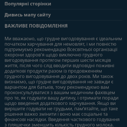
Популярні сторінки
Зв'яжіться з нами
Про клуб
Дивись мапу сайту
Поширені запитання
Переваги клубу
Вагітність
0-6 місяців
Особистий кабінет
ВАЖЛИВЕ ПОВІДОМЛЕННЯ
Статті
Статті
Увійти/зареєтруватись
Продукти
Ми вважаємо, що грудне вигодовування є ідеальним
Придбати
початком харчування для немовлят, і ми повністю
6-12 місяців
12-18 місяців
підтримуємо рекомендацію Всесвітньої організації
Наші бренди
Статті
Статті
охорони здоров'я щодо виключно грудного
Безкоштовні тестування
вигодовування протягом перших шести місяців
Продукти
Продукти
життя, після чого слід вводити відповідні поживні
18-24 місяців
додаткові продукти разом із продовженням
грудного вигодовування до двох років. Ми також
Статті
визнаємо, що грудне вигодовування не завжди є
Продукти
варіантом для батьків, тому рекомендуємо вам
проконсультуватися з вашим медичним фахівцем
про те, як годувати вашу дитину, і отримати поради
щодо введення додаткового харчування. Якщо ви
вирішите годувати не грудьми, пам’ятайте, що таке
рішення важко змінити і воно має соціальні та
фінансові наслідки. Введення часткового годування
з пляшечки зменшить кількість грудного молока.