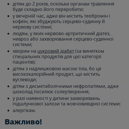
дітям до 2 років, оскільки органам травлення
буде складно його переробити;
у вечірній час, адже він містить теобромін і
кофеїн, які збуджують серцево-судинну й
нервову системи;
людям, у яких нервово-артритичний діатез,
невроз або захворювання серцево-судинної
системи;
хворим на
цукровий діабет
(за винятком
спеціальних продуктів для цієї категорії
пацієнтів);
дітям з надлишковою масою тіла, бо це
висококалорійний продукт, що містить
вуглеводи;
дітям з дисметаболічними нефропатіями, адже
шоколад посилює солеутворення;
у разі наявності у дитини захворювань
підшлункової залози та жовчовивідної системи;
алергікам.
Важливо!