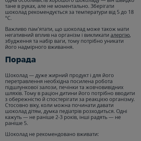
тане в руках, але не моментально. Зберігати
шоколад рекомендується за температури від 5 до 18
°C.
Важливо пам'ятати, що шоколад може також мати
негативний вплив на організм і викликати
алергію
,
збудження та набір ваги, тому потрібно уникати
його надмірного вживання.
Порада
Шоколад — дуже жирний продукт і для його
перетравлення необхідна посилена робота
підшлункової залози, печінки та жовчовивідних
шляхів. Тому в раціон дитини його потрібно вводити
з обережністю й спостерігати за реакцією організму.
Стосовно віку, коли можна починати давати
шоколад дітям, думка педіатрів розходиться. Одні
кажуть — не раніше 2-3 років, інші радять — не
раніше 5.
Шоколад не рекомендовано вживати: