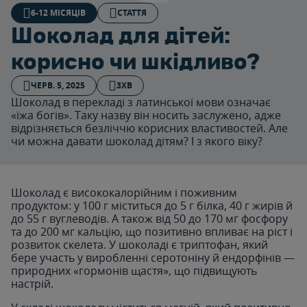
6-12 МІСЯЦІВ
СТАТТЯ
Шоколад для дітей:
корисно чи шкідливо?
ЧЕРВ. 5, 2025
3ХВ
Шоколад в перекладі з латинської мови означає
«їжа богів». Таку назву він носить заслужено, адже
відрізняється безліччю корисних властивостей. Але
чи можна давати шоколад дітям? І з якого віку?
Шоколад є висококалорійним і поживним
продуктом: у 100 г міститься до 5 г білка, 40 г жирів й
до 55 г вуглеводів. А також від 50 до 170 мг фосфору
та до 200 мг кальцію, що позитивно впливає на ріст і
розвиток скелета. У шоколаді є триптофан, який
бере участь у виробленні серотоніну й ендорфінів —
природних «гормонів щастя», що підвищують
настрій.