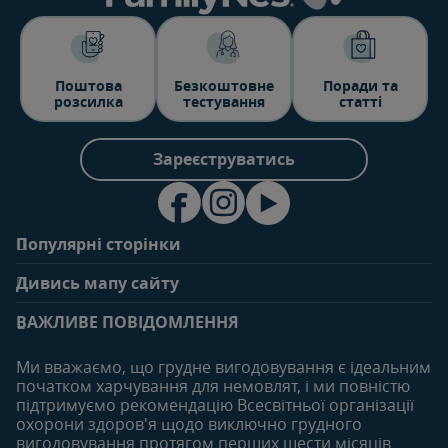
Поштова
Безкоштовне
Поради та
розсилка
тестування
статті
Зареєструватись
Популярні сторінки
Зв'яжіться з нами
Про клуб
Дивись мапу сайту
Поширені запитання
Переваги клубу
Вагітність
0-6 місяців
Особистий кабінет
ВАЖЛИВЕ ПОВІДОМЛЕННЯ
Статті
Статті
Увійти/зареєтруватись
Продукти
Ми вважаємо, що грудне вигодовування є ідеальним
Придбати
початком харчування для немовлят, і ми повністю
6-12 місяців
12-18 місяців
підтримуємо рекомендацію Всесвітньої організації
Наші бренди
Статті
Статті
охорони здоров'я щодо виключно грудного
Безкоштовні тестування
вигодовування протягом перших шести місяців
Продукти
Продукти