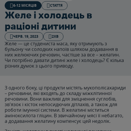
6-12 МІСЯЦІВ
СТАТТЯ
Желе і холодець в
раціоні дитини
ЧЕРВ. 19, 2023
2ХВ
Желе — це студениста маса, яку отримують з
бульону чи солодких напоїв шляхом додавання в
них желюючих речовин, частіше за все – желатин.
Чи потрібно давати дитині желе і холодець? Є кілька
різних думок з цього приводу.
З одного боку, ці продукти містять мукополісахариди
– речовини, які входять до складу міжклітинної
речовини. Вони важливі для зміцнення суглобів,
зв'язок і кісток непосидючих дітлахів, а також для
роботи імунної системи. В желатині міститься
аміноксилота гліцин. В звичайному мясі її небагато,
а додавання желатину компенсує цей недолік.