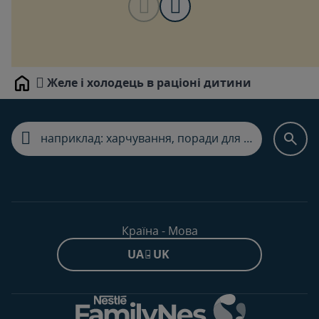
Желе і холодець в раціоні дитини
Home
Країна - Мова
UA - UK