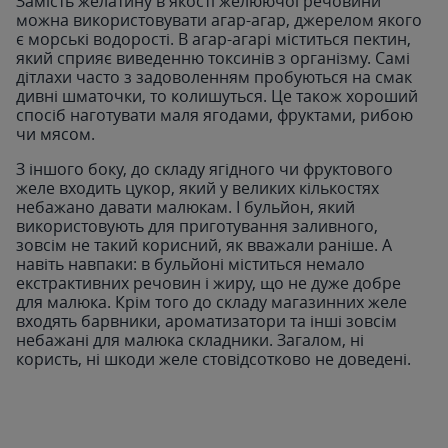
Замість желатину в якості желюючої речовини
можна використовувати агар-агар, джерелом якого
є морські водорості. В агар-агарі міститься пектин,
який сприяє виведенню токсинів з організму. Самі
дітлахи часто з задоволенням пробуються на смак
дивні шматочки, то колишуться. Це також хороший
спосіб наготувати маля ягодами, фруктами, рибою
чи мясом.
З іншого боку, до складу ягідного чи фруктового
желе входить цукор, який у великих кількостях
небажано давати малюкам. І бульйон, який
використовують для приготування заливного,
зовсім не такий корисний, як вважали раніше. А
навіть навпаки: в бульйоні міститься немало
екстрактивних речовин і жиру, що не дуже добре
для малюка. Крім того до складу магазинних желе
входять барвники, ароматизатори та інші зовсім
небажані для малюка складники. Загалом, ні
користь, ні шкоди желе стовідсотково не доведені.