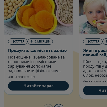
СТАТТЯ
6-12 МІСЯЦІВ
СТАТТЯ
Продукти, що містять залізо
Яйця в раці
повний гай
Повноцінне і збалансоване за
основними інгредієнтами
Яйця — це о
харчування допомагає
продуктів у 
задовольнити фізіологічну
адже вони м
потребу організму дитини в
білок, необх
3хв на прочитання
мікроелементах. Розглянемо
також вітамін
4хв на прочитан
список продуктів, що містять
залізо, фосфо
Читайте зараз
залізо.
підтримує р
Чит