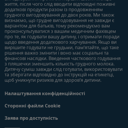
життя, після чого слід вводити відповідні поживні
18-24 місяців
додаткові продукти разом із продовженням
грудного вигодовування до двох років. Ми також
Статті
визнаємо, що грудне вигодовування не завжди є
Продукти
варіантом для батьків, тому рекомендуємо вам
проконсультуватися з вашим медичним фахівцем
про те, як годувати вашу дитину, і отримати поради
щодо введення додаткового харчування. Якщо ви
вирішите годувати не грудьми, пам’ятайте, що таке
рішення важко змінити і воно має соціальні та
фінансові наслідки. Введення часткового годування
з пляшечки зменшить кількість грудного молока.
Дитячу суміш завжди слід готувати, використовувати
та зберігати відповідно до інструкцій на етикетці,
щоб уникнути ризиків для здоров’я дитини.
Налаштування конфіденційності
Сторонні файли Cookie
Заява про доступність