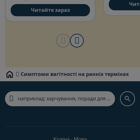
розміром із велику диню.
Чит
Читайте зараз
Симптоми вагітності на ранніх термінах
Home
Країна - Мова