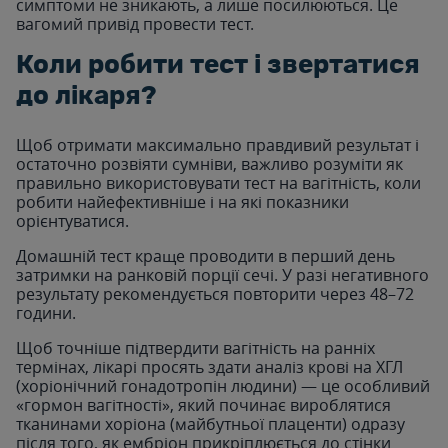
симптоми не зникають, а лише посилюються. Це
вагомий привід провести тест.
Коли робити тест і звертатися
до лікаря?
Щоб отримати максимально правдивий результат і
остаточно розвіяти сумніви, важливо розуміти як
правильно використовувати тест на вагітність, коли
робити найефективніше і на які показники
орієнтуватися.
Домашній тест краще проводити в перший день
затримки на ранковій порції сечі. У разі негативного
результату рекомендується повторити через 48–72
години.
Щоб точніше підтвердити вагітність на ранніх
термінах, лікарі просять здати аналіз крові на ХГЛ
(хоріонічний гонадотропін людини) — це особливий
«гормон вагітності», який починає вироблятися
тканинами хоріона (майбутньої плаценти) одразу
після того, як ембріон прикріплюється до стінки