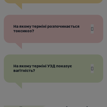
На якому терміні розпочинається
токсикоз?
На якому терміні УЗД показує
вагітність?