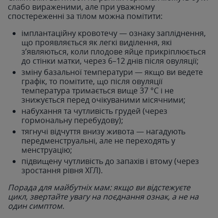
слабо вираженими, але при уважному
спостереженні за тілом можна помітити:
імплантаційну кровотечу — ознаку запліднення,
що проявляється як легкі виділення, які
з’являються, коли плодове яйце прикріплюється
до стінки матки, через 6–12 днів після овуляції;
зміну базальної температури — якщо ви ведете
графік, то помітите, що після овуляції
температура тримається вище 37 °C і не
знижується перед очікуваними місячними;
набухання та чутливість грудей (через
гормональну перебудову);
тягнучі відчуття внизу живота — нагадують
передменструальні, але не переходять у
менструацію;
підвищену чутливість до запахів і втому (через
зростання рівня ХГЛ).
Порада для майбутніх мам: якщо ви відстежуєте
цикл, звертайте увагу на поєднання ознак, а не на
один симптом.