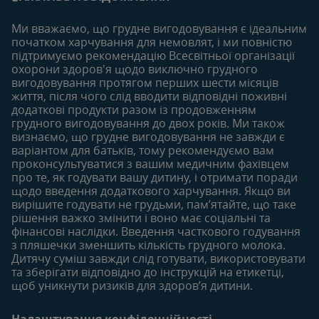
Статті
Статті
Увійти/зареєтруватись
Продукти
Ми вважаємо, що грудне вигодовування є ідеальним
Придбати
початком харчування для немовлят, і ми повністю
6-12 місяців
12-18 місяців
підтримуємо рекомендацію Всесвітньої організації
Наші бренди
Статті
Статті
охорони здоров'я щодо виключно грудного
Безкоштовні тестування
вигодовування протягом перших шести місяців
Продукти
Продукти
життя, після чого слід вводити відповідні поживні
18-24 місяців
додаткові продукти разом із продовженням
грудного вигодовування до двох років. Ми також
Статті
визнаємо, що грудне вигодовування не завжди є
Продукти
варіантом для батьків, тому рекомендуємо вам
проконсультуватися з вашим медичним фахівцем
про те, як годувати вашу дитину, і отримати поради
щодо введення додаткового харчування. Якщо ви
вирішите годувати не грудьми, пам’ятайте, що таке
рішення важко змінити і воно має соціальні та
фінансові наслідки. Введення часткового годування
з пляшечки зменшить кількість грудного молока.
Дитячу суміш завжди слід готувати, використовувати
та зберігати відповідно до інструкцій на етикетці,
щоб уникнути ризиків для здоров’я дитини.
Налаштування конфіденційності