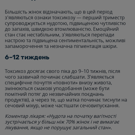
Більшість жінок відзначають, що в цей період
з'являються ознаки токсикозу — перший триместр
супроводжується нудотою, підвищеною чутливістю
до запахів, швидкою втомлюваністю. Емоційний
стан стає нестабільним, з'являються перепади
настрою та підвищена сентиментальність, можливі
запаморочення та незначна пігментація шкіри.
6–12 тиждень
Токсикоз досягає свого піка до 9–10 тижнів, після
чого зазвичай починає слабшати. З'являється
специфічне почуття «повноти» внизу живота,
змінюються смакові уподобання (може бути
помітний потяг до незвичайних поєднань
продуктів), а через те, що матка починає тиснути на
сечовий міхур, може частішати сечовипускання.
Коментар лікаря: «Нудота на початку вагітності
зустрічається у більш ніж 70% жінок і не вимагає
лікування, якщо не порушує загальний стан».