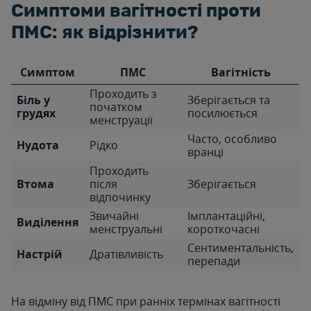
Симптоми вагітності проти
ПМС: як відрізнити?
Симптом
ПМС
Вагітність
Проходить з
Біль у
Зберігається та
початком
грудях
посилюється
менструації
Часто, особливо
Нудота
Рідко
вранці
Проходить
Втома
після
Зберігається
відпочинку
Звичайні
Імплантаційні,
Виділення
менструальні
короткочасні
Сентиментальність,
Настрій
Дратівливість
перепади
На відміну від ПМС при ранніх термінах вагітності