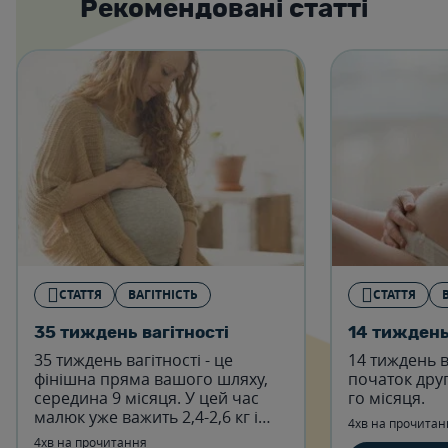
Рекомендовані статті
СТАТТЯ
ВАГІТНІСТЬ
СТАТТЯ
35 тиждень вагітності
14 тиждень
35 тиждень вагітності - це
14 тиждень в
фінішна пряма вашого шляху,
початок друг
середина 9 місяця. У цей час
го місяця.
малюк уже важить 2,4-2,6 кг і
4хв на прочитан
має зріст до 45- 47 см -
4хв на прочитання