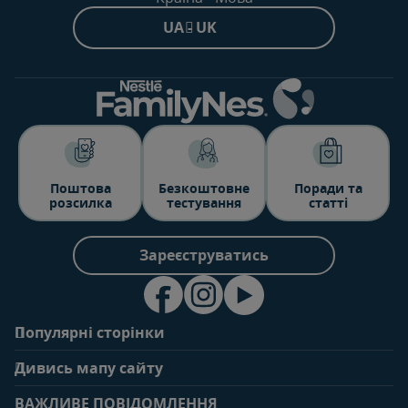
UA - UK
Поштова
Безкоштовне
Поради та
розсилка
тестування
статті
Зареєструватись
Популярні сторінки
Зв'яжіться з нами
Про клуб
Дивись мапу сайту
Поширені запитання
Переваги клубу
Вагітність
0-6 місяців
Особистий кабінет
ВАЖЛИВЕ ПОВІДОМЛЕННЯ