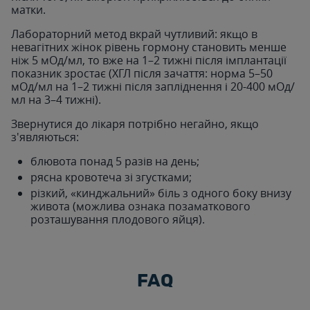
матки.
Лабораторний метод вкрай чутливий: якщо в
невагітних жінок рівень гормону становить менше
ніж 5 мОд/мл, то вже на 1–2 тижні після імплантації
показник зростає (ХГЛ після зачаття: норма 5–50
мОд/мл на 1–2 тижні після запліднення і 20-400 мОд/
мл на 3–4 тижні).
Звернутися до лікаря потрібно негайно, якщо
з'являються:
блювота понад 5 разів на день;
рясна кровотеча зі згустками;
різкий, «кинджальний» біль з одного боку внизу
живота (можлива ознака позаматкового
розташування плодового яйця).
FAQ