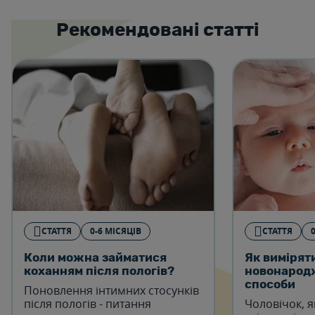
Рекомендовані статті
СТАТТЯ
0-6 МІСЯЦІВ
СТАТТЯ
Коли можна займатися
Як вимірят
коханням після пологів?
новонарод
способи
Поновлення інтимних стосунків
після пологів - питання
Чоловічок, я