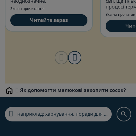
неоднозначне.
світ, ще тіль
процесі терм
3хв на прочитання
3хв на прочитан
Читайте зараз
Чит
Як допомогти малюкові захопити сосок?
Home