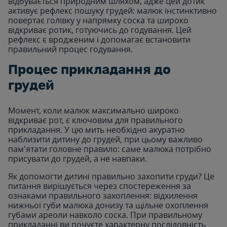
відбувається природним шляхом, адже цей дотик
активує рефлекс пошуку грудей: малюк інстинктивно
повертає голівку у напрямку соска та широко
відкриває ротик, готуючись до годування. Цей
рефлекс є вродженим і допомагає встановити
правильний процес годування.
Процес прикладання до
грудей
Момент, коли малюк максимально широко
відкриває рот, є ключовим для правильного
прикладання. У цю мить необхідно акуратно
наблизити дитину до грудей, при цьому важливо
пам'ятати головне правило: саме малюка потрібно
присувати до грудей, а не навпаки.
Як допомогти дитині правильно захопити груди? Це
питання вирішується через спостереження за
ознаками правильного захоплення: відхилення
нижньої губи малюка донизу та щільне охоплення
губами ареоли навколо соска. При правильному
прикладанні ви почуєте характерну послідовність