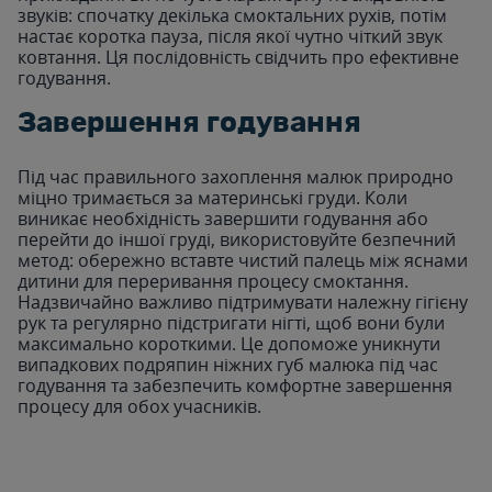
звуків: спочатку декілька смоктальних рухів, потім
настає коротка пауза, після якої чутно чіткий звук
ковтання. Ця послідовність свідчить про ефективне
годування.
Завершення годування
Під час правильного захоплення малюк природно
міцно тримається за материнські груди. Коли
виникає необхідність завершити годування або
перейти до іншої груді, використовуйте безпечний
метод: обережно вставте чистий палець між яснами
дитини для переривання процесу смоктання.
Надзвичайно важливо підтримувати належну гігієну
рук та регулярно підстригати нігті, щоб вони були
максимально короткими. Це допоможе уникнути
випадкових подряпин ніжних губ малюка під час
годування та забезпечить комфортне завершення
процесу для обох учасників.