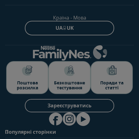
Країна - Мова
UA - UK
Поштова
Безкоштовне
Поради та
розсилка
тестування
статті
Зареєструватись
Популярні сторінки
Зв'яжіться з нами
Про клуб