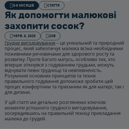
0-6 МІСЯЦІВ
СТАТТЯ
Як допомогти малюкові
захопити сосок?
ЧЕРВ. 6, 2025
2ХВ
Грудне вигодовування
– це унікальний та природний
процес, який забезпечує малюка всіма необхідними
поживними речовинами для здорового росту та
розвитку. Проте багато матусь, особливо тих, хто
вперше зіткнувся з годуванням грудьми, можуть
відчувати певні труднощі та невпевненість.
Розуміння основних принципів та технік
правильного годування допоможе зробити цей
процес комфортним та приємним як для матері, так і
для дитини.
У цій статті ми детально розглянемо ключові
моменти успішного грудного вигодовування,
зосередившись на правильній техніці прикладання
малюка до грудей.