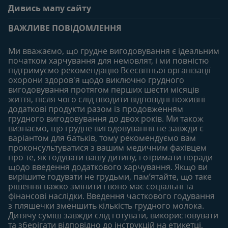
Дивись мапу сайту
Поширені запитання
Переваги клубу
Вагітність
0-6 місяців
Особистий кабінет
ВАЖЛИВЕ ПОВІДОМЛЕННЯ
Статті
Статті
Увійти/зареєтруватись
Продукти
Ми вважаємо, що грудне вигодовування є ідеальним
Придбати
початком харчування для немовлят, і ми повністю
6-12 місяців
12-18 місяців
підтримуємо рекомендацію Всесвітньої організації
Наші бренди
Статті
Статті
охорони здоров'я щодо виключно грудного
Безкоштовні тестування
вигодовування протягом перших шести місяців
Продукти
Продукти
життя, після чого слід вводити відповідні поживні
18-24 місяців
додаткові продукти разом із продовженням
грудного вигодовування до двох років. Ми також
Статті
визнаємо, що грудне вигодовування не завжди є
Продукти
варіантом для батьків, тому рекомендуємо вам
проконсультуватися з вашим медичним фахівцем
про те, як годувати вашу дитину, і отримати поради
щодо введення додаткового харчування. Якщо ви
вирішите годувати не грудьми, пам’ятайте, що таке
рішення важко змінити і воно має соціальні та
фінансові наслідки. Введення часткового годування
з пляшечки зменшить кількість грудного молока.
Дитячу суміш завжди слід готувати, використовувати
та зберігати відповідно до інструкцій на етикетці,