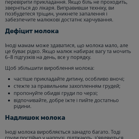
перевірити прикладання. Якщо біль не проходить,
зверніться до лікаря. Виправивши техніку, ви
позбудетеся тріщин, уникнете запалення і
забезпечите малюкові достатнє харчування.
Дефіцит молока
Іноді мамам може здаватися, що молока мало, але
це буває рідко. Якщо малюк набирає вагу та мочить
6–8 підгузків на день, все у порядку.
Щоб збільшити вироблення молока:
частіше прикладайте дитину, особливо вночі;
стежте за правильним захопленням грудей;
пропонуйте обидві груди по черзі;
відпочивайте, добре їжте і пийте достатньо
рідини.
Надлишок молока
Іноді молока виробляється занадто багато. Тоді
груди постійно у напрузі, підтікають, з'являються