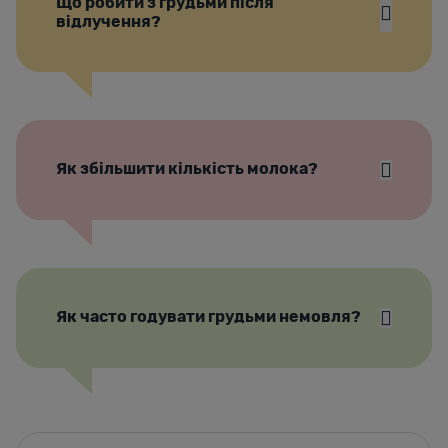
Що робити з грудьми після
відлучення?
Як збільшити кількість молока?
Як часто годувати грудьми немовля?