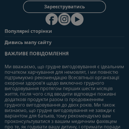
Зареєструватись
Популярні сторінки
Зв'яжіться з нами
Про клуб
Дивись мапу сайту
Поширені запитання
Переваги клубу
Вагітність
0-6 місяців
Особистий кабінет
ВАЖЛИВЕ ПОВІДОМЛЕННЯ
Статті
Статті
Увійти/зареєтруватись
Продукти
Ми вважаємо, що грудне вигодовування є ідеальним
Придбати
початком харчування для немовлят, і ми повністю
6-12 місяців
12-18 місяців
підтримуємо рекомендацію Всесвітньої організації
Наші бренди
Статті
Статті
охорони здоров'я щодо виключно грудного
Безкоштовні тестування
вигодовування протягом перших шести місяців
Продукти
Продукти
життя, після чого слід вводити відповідні поживні
18-24 місяців
додаткові продукти разом із продовженням
грудного вигодовування до двох років. Ми також
Статті
визнаємо, що грудне вигодовування не завжди є
Продукти
варіантом для батьків, тому рекомендуємо вам
проконсультуватися з вашим медичним фахівцем
про те, як годувати вашу дитину, і отримати поради