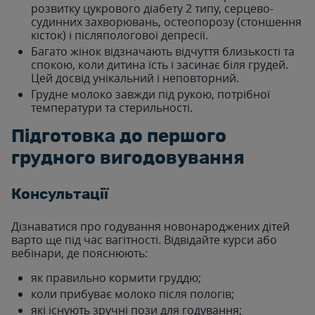
розвитку цукрового діабету 2 типу, серцево-
судинних захворювань, остеопорозу (стоншення
кісток) і післяпологової депресії.
Багато жінок відзначають відчуття близькості та
спокою, коли дитина їсть і засинає біля грудей.
Цей досвід унікальний і неповторний.
Грудне молоко завжди під рукою, потрібної
температури та стерильності.
Підготовка до першого
грудного вигодовування
Консультації
Дізнаватися про годування новонароджених дітей
варто ще під час вагітності. Відвідайте курси або
вебінари, де пояснюють:
як правильно кормити груддю;
коли прибуває молоко після пологів;
які існують зручні пози для годування;