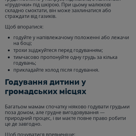
«грудочки» під шкірою. При цьому малюкові
складно смоктати, він може захлинатися або
страждати від газиків.
Щоб впоратися:
годуйте у напівлежачому положенні або лежачи
на боці;
трохи зціджуйтеся перед годуванням;
тимчасово пропонуйте одну грудь за кілька
годувань;
прикладайте холод після годування.
Годування дитини у
громадських місцях
Багатьом мамам спочатку ніяково годувати грудьми
поза домом, але грудне вигодовування —
природний процес, і ви маєте повне право робити
це де завгодно.
Щоб почуватися впевненіше: