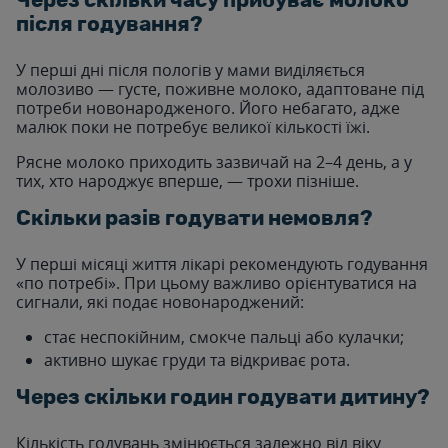
Через скільки часу прибуває молоко
після годування?
У перші дні після пологів у мами виділяється
молозиво — густе, поживне молоко, адаптоване під
потреби новонародженого. Його небагато, адже
малюк поки не потребує великої кількості їжі.
Рясне молоко приходить зазвичай на 2–4 день, а у
тих, хто народжує вперше, — трохи пізніше.
Скільки разів годувати немовля?
У перші місяці життя лікарі рекомендують годування
«по потребі». При цьому важливо орієнтуватися на
сигнали, які подає новонароджений:
стає неспокійним, смокче пальці або кулачки;
активно шукає груди та відкриває рота.
Через скільки годин годувати дитину?
Кількість годувань змінюється залежно від віку