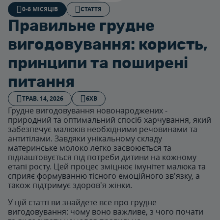
0-6 МІСЯЦІВ
СТАТТЯ
Правильне грудне
вигодовування: користь,
принципи та поширені
питання
ТРАВ. 14, 2026
6ХВ
Грудне вигодовування новонароджених -
природний та оптимальний спосіб харчування, який
забезпечує малюків необхідними речовинами та
антитілами. Завдяки унікальному складу
материнське молоко легко засвоюється та
підлаштовується під потреби дитини на кожному
етапі росту. Цей процес зміцнює імунітет малюка та
сприяє формуванню тісного емоційного зв'язку, а
також підтримує здоров'я жінки.
У цій статті ви знайдете все про грудне
вигодовування: чому воно важливе, з чого почати