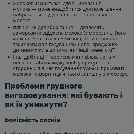
молоковідсмоктувач для зціджування
молока — може знадобитися для полегшення
набрякання грудей або створення запасів
молока;
пляшечки для зберігання — дозволять
заморозити зціджене молоко (у морозилці його
можна зберігати до 6 місяців). При наявності
таких запасів з годуванням новонародженої
дитини можуть допомагати інші члени сім'ї;
інші дрібниці — корисно мати кілька легких
пелюшок або накидку, щоб у присутності
сторонніх під час годування грудьми приховати
малюка і створити для нього затишну атмосферу.
Проблеми грудного
вигодовування: які бувають і
як їх уникнути?
Болісність сосків
Щоб годування було комфортним і малюк краще