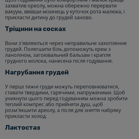
захватив ореолу, можна обережно перервати
вакуум, ввівши мізинець у куточок рота малюка, і
прикласти дитину до грудей заново.
Тріщини на сосках
Вони з'являються через неправильне захоплення
грудей. Полегшити біль допоможуть крем з
ланоліном, загоювальний бальзам і крапля
грудного молока, нанесена після годування.
Нагрубання грудей
У перші тижні груди можуть переповнюватися,
ставати твердими, гарячими, напруженими. Щоб
уникнути цього перед годуванням можна зробити
теплий компрес або прийняти душ, щоб
розм'якшити ареолу, а після для зняття набряку
прикласти холод.
Лактостаз