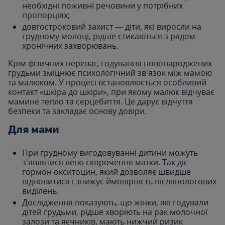
необхідні поживні речовини у потрібних
пропорціях;
довгостроковий захист — діти, які виросли на
грудному молоці, рідше стикаються з рядом
хронічних захворювань.
Крім фізичних переваг, годування новонароджених
грудьми зміцнює психологічний зв'язок між мамою
та малюком. У процесі встановлюється особливий
контакт «шкіра до шкіри», при якому малюк відчуває
мамине тепло та серцебиття. Це дарує відчуття
безпеки та закладає основу довіри.
Для мами
При грудному вигодовуванні дитини можуть
з'являтися легкі скорочення матки. Так діє
гормон окситоцин, який дозволяє швидше
відновитися і знижує ймовірність післяпологових
виділень.
Дослідження показують, що жінки, які годували
дітей грудьми, рідше хворіють на рак молочної
залози та яєчників, мають нижчий ризик