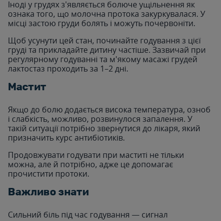
Іноді у грудях з'являється болюче ущільнення як
ознака того, що молочна протока закуркувалася. У
місці застою груди болять і можуть почервоніти.
Щоб усунути цей стан, починайте годування з цієї
груді та прикладайте дитину частіше. Зазвичай при
регулярному годуванні та м'якому масажі грудей
лактостаз проходить за 1–2 дні.
Мастит
Якщо до болю додається висока температура, озноб
і слабкість, можливо, розвинулося запалення. У
такій ситуації потрібно звернутися до лікаря, який
призначить курс антибіотиків.
Продовжувати годувати при маститі не тільки
можна, але й потрібно, адже це допомагає
прочистити протоки.
Важливо знати
Сильний біль під час годування — сигнал