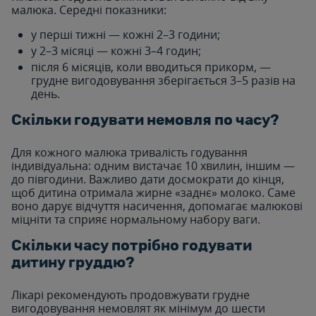
малюка. Середні показники:
у перші тижні — кожні 2–3 години;
у 2–3 місяці — кожні 3–4 годин;
після 6 місяців, коли вводиться прикорм, —
грудне вигодовування зберігається 3–5 разів на
день.
Скільки годувати немовля по часу?
Для кожного малюка тривалість годування
індивідуальна: одним вистачає 10 хвилин, іншим —
до півгодини. Важливо дати досмократи до кінця,
щоб дитина отримала жирне «заднє» молоко. Саме
воно дарує відчуття насичення, допомагає малюкові
міцніти та сприяє нормальному набору ваги.
Скільки часу потрібно годувати
дитину груддю?
Лікарі рекомендують продовжувати грудне
вигодовування немовлят як мінімум до шести