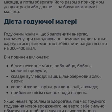
місяців, а потім зберігати його разом з прикормом
до двох років або довше — за бажанням мами і
малюка.
Дієта годуючої матері
Годуючим жінкам, щоб заповнити енергію,
витрачену при вигодовуванні немовляти, достатньо
харчуватися різноманітно і збільшити раціон всього
на 300–400 ккал.
Він повинен включати:
білки: нежирне м'ясо, рибу, яйця, бобові,
молочні продукти;
складні вуглеводи: каші, цільнозерновий хліб,
овочі;
корисні жири: горіхи, рослинні олії, авокадо;
приблизно вісім склянок води на день.
Якщо немає проблем зі здоров'ям, під час грудного
годування новонародженого не варто себе сильно
обмежувати, щоб не відчувати психологічного