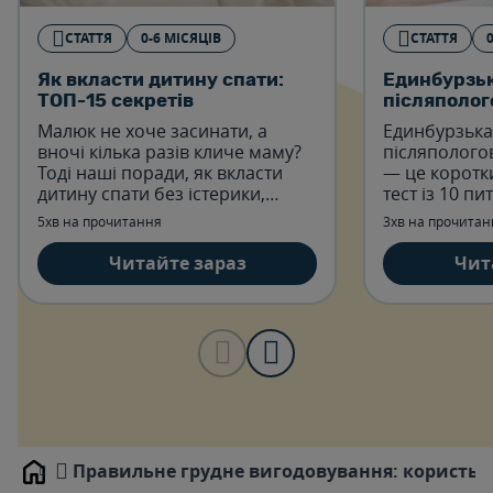
СТАТТЯ
0-6 МІСЯЦІВ
СТАТТЯ
Як вкласти дитину спати:
Единбурзь
ТОП-15 секретів
післяполого
Малюк не хоче засинати, а
Единбурзька
вночі кілька разів кличе маму?
післяпологов
Тоді наші поради, як вкласти
— це коротк
дитину спати без істерики,
тест із 10 пи
обов'язково стануть вам у
допомагає в
5хв на прочитання
3хв на прочитан
пригоді.
постнатально
(емоційного
Читайте зараз
Чит
після пологів
Правильне грудне вигодовування: користь,
Home