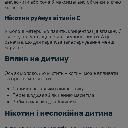
виключити або хоча б максимально обмежити їхню
кількість.
Нікотин руйнує вітамін С
У молоці матері, що палить, концентрація вітаміну С
нижче, ніж у тої, що не має згубної звички. А це
означає, що для карапуза таке харчування менш
корисне.
Вплив на дитину
Ось як молоко, що містить нікотин, може впливати
на організм крихітки:
Спричиняє кольки в кишечнику
Перешкоджає збільшенню маси тіла
Робить малюка дратівливим
Нікотин і неспокійна дитина
Усупереч поширеному міфу, паління не заспокоює,