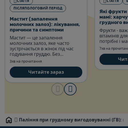
СТАТТЯ
СТАТТЯ
ПІСЛЯПОЛОГОВИЙ ПЕРІОД
Які фрукти
мамі: харчу
Мастит (запалення
грудного в
молочних залоз): лікування,
Фрукти - ва
причини та симптоми
вітамінів дл
Мастит — це запалення
потрібні і мам
молочних залоз, яке часто
зустрічається в жінок під час
7хв на прочитан
годування груддю. Без
Чит
належного лікування воно
3хв на прочитання
може призвести до сильного
болю, лихоманки та інфекції.
Читайте зараз
Паління при грудному вигодовуванні (ГВ): 
Home