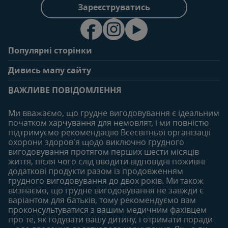
Зареєструватись
Популярні сторінки
Зв'яжіться з нами
Про клуб
Дивись мапу сайту
Поширені запитання
Переваги клубу
Вагітність
0-6 місяців
Особистий кабінет
ВАЖЛИВЕ ПОВІДОМЛЕННЯ
Статті
Статті
Увійти/зареєтруватись
Продукти
Ми вважаємо, що грудне вигодовування є ідеальним
Придбати
початком харчування для немовлят, і ми повністю
6-12 місяців
12-18 місяців
підтримуємо рекомендацію Всесвітньої організації
Наші бренди
Статті
Статті
охорони здоров'я щодо виключно грудного
Безкоштовні тестування
вигодовування протягом перших шести місяців
Продукти
Продукти
життя, після чого слід вводити відповідні поживні
18-24 місяців
додаткові продукти разом із продовженням
грудного вигодовування до двох років. Ми також
Статті
визнаємо, що грудне вигодовування не завжди є
Продукти
варіантом для батьків, тому рекомендуємо вам
проконсультуватися з вашим медичним фахівцем
про те, як годувати вашу дитину, і отримати поради