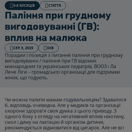
0-6 МІСЯЦІВ
СТАТТЯ
Паління при грудному
вигодовуванні (ГВ):
вплив на малюка
СЕР. 5, 2025
3ХВ
Порадии і позиція з питання паління при грудному
вигодовуванні / паління при ГВ відомих
міжнародних та українських педіатрів, ВООЗ і Ла
Лече Ліги – громадської організації для підтримки
жінок, що годують.
Чи можна палити мамам-годувальницям? Здавалося
б, відповідь очевидна. Але у медиків та організації
охорони здоров'я своя думка з цього приводу. З
одного боку з огляду на негативний вплив нікотину,
смол і диму на лактацію й організм дитини,
рекомендується відмовитися від цигарок. Але не всі