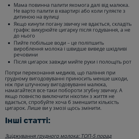
Мама повинна палити якомога далі від малюка.
Не варто палити в квартирі або коли гуляєте з
дитиною на вулиці
Якщо кинути погану звичку не вдається, складіть
графік: викурюйте цигарку після годування, а не
до нього
Пийте побільше води – це поліпшить
вироблення молока і швидше виведе шкідливі
речовини
Після цигарок завжди мийте руки і полощіть рот
Попри переконання медиків, що паління при
грудному вигодовуванні приносить менше шкоди,
ніж при штучному вигодовуванні малюка,
намагайтеся все-таки побороти згубну звичку. А
якщо повністю виключити нікотин з життя не
вдається, спробуйте хоча б зменшити кількість
цигарок. Лише ви у змозі щось змінити.
Інші статті:
Зціджування грудного молока: ТОП-5 порад