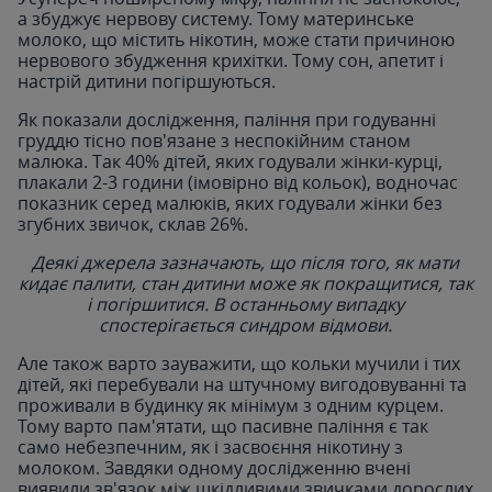
а збуджує нервову систему. Тому материнське
молоко, що містить нікотин, може стати причиною
нервового збудження крихітки. Тому сон, апетит і
настрій дитини погіршуються.
Як показали дослідження, паління при годуванні
груддю тісно пов'язане з неспокійним станом
малюка. Так 40% дітей, яких годували жінки-курці,
плакали 2-3 години (імовірно від кольок), водночас
показник серед малюків, яких годували жінки без
згубних звичок, склав 26%.
Деякі джерела зазначають, що після того, як мати
кидає палити, стан дитини може як покращитися, так
і погіршитися. В останньому випадку
спостерігається синдром відмови.
Але також варто зауважити, що кольки мучили і тих
дітей, які перебували на штучному вигодовуванні та
проживали в будинку як мінімум з одним курцем.
Тому варто пам'ятати, що пасивне паління є так
само небезпечним, як і засвоєння нікотину з
молоком. Завдяки одному дослідженню вчені
виявили зв'язок між шкідливими звичками дорослих