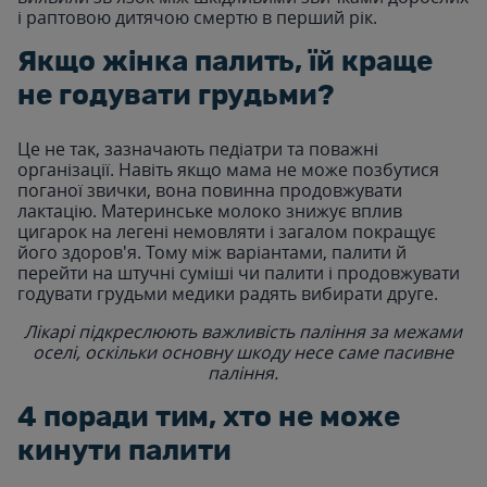
і раптовою дитячою смертю в перший рік.
Якщо жінка палить, їй краще
не годувати грудьми?
Це не так, зазначають педіатри та поважні
організації. Навіть якщо мама не може позбутися
поганої звички, вона повинна продовжувати
лактацію. Материнське молоко знижує вплив
цигарок на легені немовляти і загалом покращує
його здоров'я. Тому між варіантами, палити й
перейти на штучні суміші чи палити і продовжувати
годувати грудьми медики радять вибирати друге.
Лікарі підкреслюють важливість паління за межами
оселі, оскільки основну шкоду несе саме пасивне
паління.
4 поради тим, хто не може
кинути палити