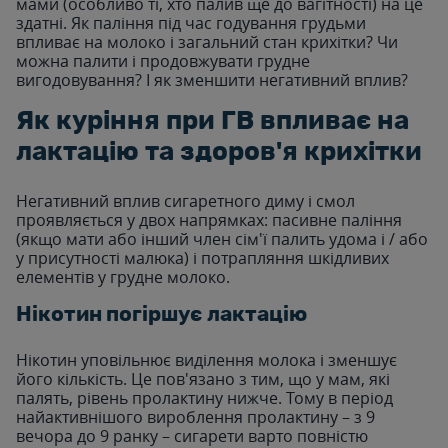
мами (особливо ті, хто палив ще до вагітності) на це
здатні. Як паління під час годування грудьми
впливає на молоко і загальний стан крихітки? Чи
можна палити і продовжувати грудне
вигодовування? І як зменшити негативний вплив?
Як куріння при ГВ впливає на
лактацію та здоров'я крихітки
Негативний вплив сигаретного диму і смол
проявляється у двох напрямках: пасивне паління
(якщо мати або інший член сім'ї палить удома і / або
у присутності малюка) і потрапляння шкідливих
елементів у грудне молоко.
Нікотин погіршує лактацію
Нікотин уповільнює виділення молока і зменшує
його кількість. Це пов'язано з тим, що у мам, які
палять, рівень пролактину нижче. Тому в період
найактивнішого вироблення пролактину – з 9
вечора до 9 ранку – сигарети варто повністю