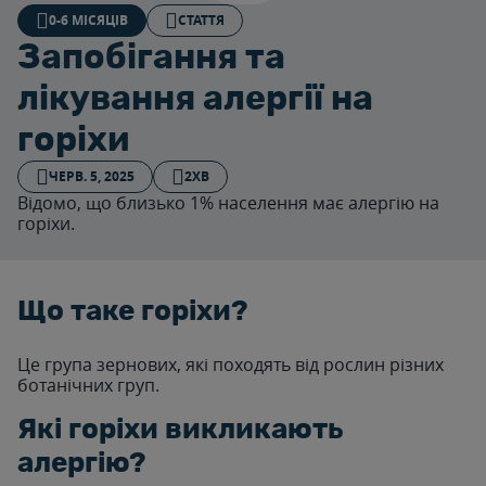
0-6 МІСЯЦІВ
СТАТТЯ
Запобiгання та
лiкування алергiї на
горiхи
ЧЕРВ. 5, 2025
2ХВ
Відомо, що близько 1% населення має алергію на
горіхи.
Що таке горіхи?
Це група зернових, які походять від рослин різних
ботанічних груп.
Які горіхи викликають
алергію?