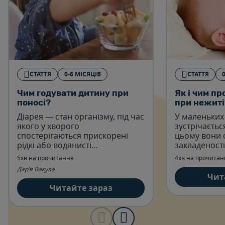
СТАТТЯ
0-6 МІСЯЦІВ
СТАТТЯ
Чим годувати дитину при
Як і чим пр
поносі?
при нежиті
Діарея — стан організму, під час
У маленьких
якого у хворого
зустрічаєтьс
спостерігаються прискорені
цьому вони 
рідкі або водянисті
закладеності
випорожнення.
труднощів з
5хв на прочитання
4хв на прочитан
Дар’я Вакула
Чит
Читайте зараз