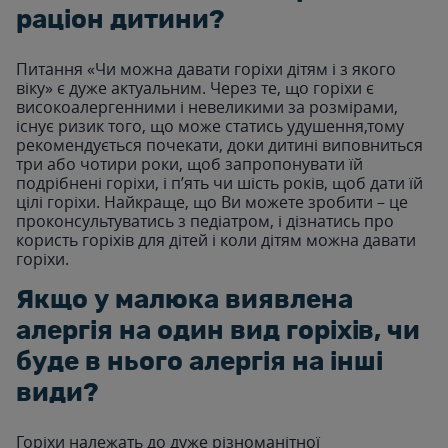
раціон дитини?
Питання «Чи можна давати горіхи дітям і з якого
віку» є дуже актуальним. Через те, що горіхи є
високоалергенними і невеликими за розмірами,
існує ризик того, що може статись удушення,тому
рекомендується почекати, доки дитині виповниться
три або чотири роки, щоб запропонувати їй
подрібнені горіхи, і п’ять чи шість років, щоб дати їй
цілі горіхи. Найкраще, що Ви можете зробити – це
проконсультуватись з педіатром, і дізнатись про
користь горіхів для дітей і коли дітям можна давати
горіхи.
Якщо у малюка виявлена
алергія на один вид горіхів, чи
буде в нього алергія на інші
види?
Горіхи належать до дуже різноманітної