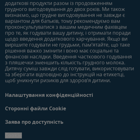
18-24 місяців
додаткові продукти разом із продовженням
грудного вигодовування до двох років. Ми також
Статті
визнаємо, що грудне вигодовування не завжди є
Продукти
варіантом для батьків, тому рекомендуємо вам
проконсультуватися з вашим медичним фахівцем
про те, як годувати вашу дитину, і отримати поради
щодо введення додаткового харчування. Якщо ви
вирішите годувати не грудьми, пам’ятайте, що таке
рішення важко змінити і воно має соціальні та
фінансові наслідки. Введення часткового годування
з пляшечки зменшить кількість грудного молока.
Дитячу суміш завжди слід готувати, використовувати
та зберігати відповідно до інструкцій на етикетці,
щоб уникнути ризиків для здоров’я дитини.
Налаштування конфіденційності
Сторонні файли Cookie
Заява про доступність
Cookie