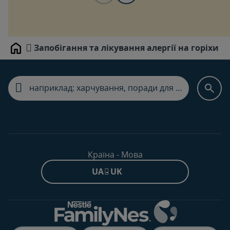
Запобiгання та лiкування алергiї на горiхи
Home
Країна - Мова
UA - UK