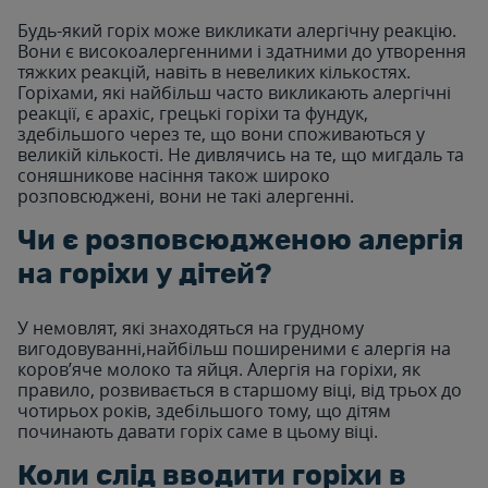
Будь-який горіх може викликати алергічну реакцію.
Вони є високоалергенними і здатними до утворення
тяжких реакцій, навіть в невеликих кількостях.
Горіхами, які найбільш часто викликають алергічні
реакції, є арахіс, грецькі горіхи та фундук,
здебільшого через те, що вони споживаються у
великій кількості. Не дивлячись на те, що мигдаль та
соняшникове насіння також широко
розповсюджені, вони не такі алергенні.
Чи є розповсюдженою алергія
на горіхи у дітей?
У немовлят, які знаходяться на грудному
вигодовуванні,найбільш поширеними є алергія на
коров’яче молоко та яйця. Алергія на горіхи, як
правило, розвивається в старшому віці, від трьох до
чотирьох років, здебільшого тому, що дітям
починають давати горіх саме в цьому віці.
Коли слід вводити горіхи в