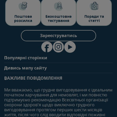
Поштова
Безкоштовне
Поради та
розсилка
тестування
статті
Зареєструватись
Популярні сторінки
Зв'яжіться з нами
Про клуб
Дивись мапу сайту
Поширені запитання
Переваги клубу
Вагітність
0-6 місяців
Особистий кабінет
ВАЖЛИВЕ ПОВІДОМЛЕННЯ
Статті
Статті
Увійти/зареєтруватись
Продукти
Ми вважаємо, що грудне вигодовування є ідеальним
Придбати
початком харчування для немовлят, і ми повністю
6-12 місяців
12-18 місяців
підтримуємо рекомендацію Всесвітньої організації
Наші бренди
Статті
Статті
охорони здоров'я щодо виключно грудного
Безкоштовні тестування
вигодовування протягом перших шести місяців
Продукти
Продукти
життя, після чого слід вводити відповідні поживні