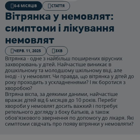
0-6 МІСЯЦІВ
СТАТТЯ
Вітрянка у немовлят:
симптоми і лікування
немовлят
ЧЕРВ. 11, 2025
3ХВ
Вітрянка - одне з найбільш поширених вірусних
захворювань у дітей. Найчастіше виникає в
дошкільному та молодшому шкільному віці, але
іноді - і у немовлят. Чи правда, що вітрянка у дітей до
року проходить з ускладненнями? І як боротися з
хворобою?
Вітряна віспа, за деякими даними, найчастіше
вражає дітей від 6 місяців до 10 років. Перебіг
хвороби у немовлят досить важкий і потребує
ретельного догляду з боку батьків, а також
обов'язкового звернення по допомогу до лікаря. Які
симптоми свідчать про появу вітрянки у немовляти?