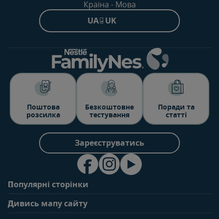
Країна - Мова
UA - UK
Поштова
Безкоштовне
Поради та
розсилка
тестування
статті
Зареєструватись
Популярні сторінки
Зв'яжіться з нами
Про клуб
Дивись мапу сайту
Поширені запитання
Переваги клубу
Вагітність
0-6 місяців