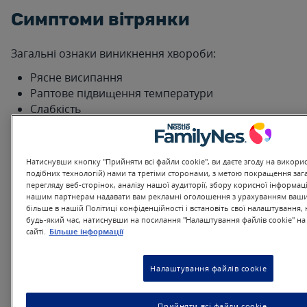
Симптоми вітрянки
Загальні ознаки виникнення хвороби:
Рясне висипання
Раптове підвищення температури
Слабкість
Головний біль
Основна ознака вітряної віспи – рясне висипання у
вигляді невеликих бульбашок з рідиною на шкірі і
Натиснувши кнопку "Прийняти всі файли cookie", ви даєте згоду на викорис
слизових оболонках. Їхня поява супроводжується
подібних технологій) нами та третіми сторонами, з метою покращення заг
перегляду веб-сторінок, аналізу нашої аудиторії, збору корисної інформаці
свербінням, яке приносить малюкам найсильніший
нашим партнерам надавати вам рекламні оголошення з урахуванням ваших 
дискомфорт.
більше в нашій Політиці конфіденційності і встановіть свої налаштування,
будь-який час, натиснувши на посилання "Налаштування файлів cookie" н
Висипання з'являється на тілі, голові (і у волосистій
сайті.
Більше інформації
частині, і на обличчі), в роті, на статевих органах.
Як лікувати вітрянку у
Налаштування файлів cookie
маленьких дітей
Прийняти всі файли cookie