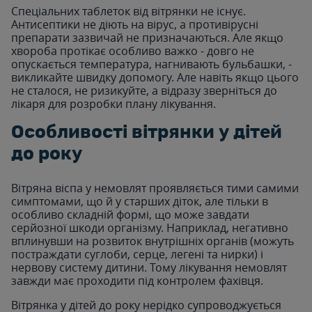
Спеціальних таблеток від вітрянки не існує.
Антисептики не діють на вірус, а противірусні
препарати зазвичай не призначаються. Але якщо
хвороба протікає особливо важко - довго не
опускається температура, нагнивають бульбашки, -
викликайте швидку допомогу. Але навіть якщо цього
не сталося, не ризикуйте, а відразу зверніться до
лікаря для розробки плану лікування.
Особливості вітрянки у дітей
до року
Вітряна віспа у немовлят проявляється тими самими
симптомами, що й у старших діток, але тільки в
особливо складній формі, що може завдати
серйозної шкоди організму. Наприклад, негативно
вплинувши на розвиток внутрішніх органів (можуть
постраждати суглоби, серце, легені та нирки) і
нервову систему дитини. Тому лікування немовлят
завжди має проходити під контролем фахівця.
Вітрянка у дітей до року нерідко супроводжується