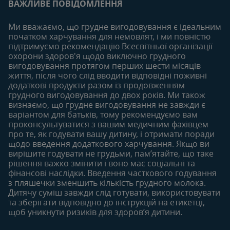
Особистий кабінет
ВАЖЛИВЕ ПОВІДОМЛЕННЯ
Статті
Статті
Увійти/зареєтруватись
Продукти
Ми вважаємо, що грудне вигодовування є ідеальним
Придбати
початком харчування для немовлят, і ми повністю
6-12 місяців
12-18 місяців
підтримуємо рекомендацію Всесвітньої організації
Наші бренди
Статті
Статті
охорони здоров'я щодо виключно грудного
Безкоштовні тестування
вигодовування протягом перших шести місяців
Продукти
Продукти
життя, після чого слід вводити відповідні поживні
18-24 місяців
додаткові продукти разом із продовженням
грудного вигодовування до двох років. Ми також
Статті
визнаємо, що грудне вигодовування не завжди є
Продукти
варіантом для батьків, тому рекомендуємо вам
проконсультуватися з вашим медичним фахівцем
про те, як годувати вашу дитину, і отримати поради
щодо введення додаткового харчування. Якщо ви
вирішите годувати не грудьми, пам’ятайте, що таке
рішення важко змінити і воно має соціальні та
фінансові наслідки. Введення часткового годування
з пляшечки зменшить кількість грудного молока.
Дитячу суміш завжди слід готувати, використовувати
та зберігати відповідно до інструкцій на етикетці,
щоб уникнути ризиків для здоров’я дитини.