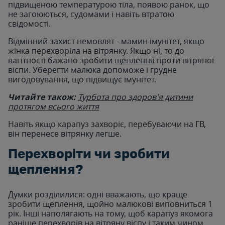
підвищеною температурою тіла, появою ранок, що
не загоюються, судомами і навіть втратою
свідомості.
Відмінний захист немовлят - мамин імунітет, якщо
жінка перехворіла на вітрянку. Якщо ні, то до
вагітності бажано зробити
щеплення
проти вітряної
віспи. Уберегти малюка допоможе і грудне
вигодовування, що підвищує імунітет.
Читайте також:
Турбота про здоров'я дитини
протягом всього життя
Навіть якщо карапуз захворіє, перебуваючи на ГВ,
він перенесе вітрянку легше.
Перехворіти чи зробити
щеплення?
Думки розділилися: одні вважають, що краще
зробити щеплення, щойно малюкові виповниться 1
рік. Інші наполягають на тому, щоб карапуз якомога
раніше перехворів на вітряну віспу і таким чином