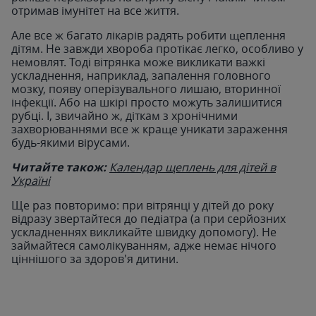
отримав імунітет на все життя.
Але все ж багато лікарів радять робити щеплення
дітям. Не завжди хвороба протікає легко, особливо у
немовлят. Тоді вітрянка може викликати важкі
ускладнення, наприклад, запалення головного
мозку, появу оперізувального лишаю, вторинної
інфекції. Або на шкірі просто можуть залишитися
рубці. І, звичайно ж, діткам з хронічними
захворюваннями все ж краще уникати зараження
будь-якими вірусами.
Читайте також:
Календар щеплень для дітей в
Україні
Ще раз повторимо: при вітрянці у дітей до року
відразу звертайтеся до педіатра (а при серйозних
ускладненнях викликайте швидку допомогу). Не
займайтеся самолікуванням, адже немає нічого
ціннішого за здоров'я дитини.