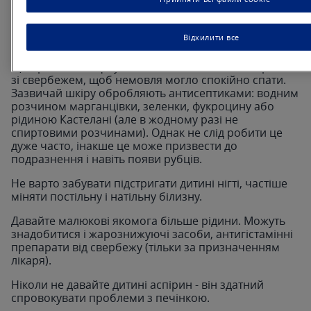
Захворювання не лікується, тому всі заходи з боку
дорослих спрямовані на мінімізацію симптомів у
Відхилити все
дитини. Наприклад, новонароджений може
розчесати висипання, тому батьки повинні стежити,
щоб ранка не інфікувалась. Також важливо боротися
зі свербежем, щоб немовля могло спокійно спати.
Зазвичай шкіру обробляють антисептиками: водним
розчином марганцівки, зеленки, фукроцину або
рідиною Кастелані (але в жодному разі не
спиртовими розчинами). Однак не слід робити це
дуже часто, інакше це може призвести до
подразнення і навіть появи рубців.
Не варто забувати підстригати дитині нігті, частіше
міняти постільну і натільну білизну.
Давайте малюкові якомога більше рідини. Можуть
знадобитися і жарознижуючі засоби, антигістамінні
препарати від свербежу (тільки за призначенням
лікаря).
Ніколи не давайте дитині аспірин - він здатний
спровокувати проблеми з печінкою.