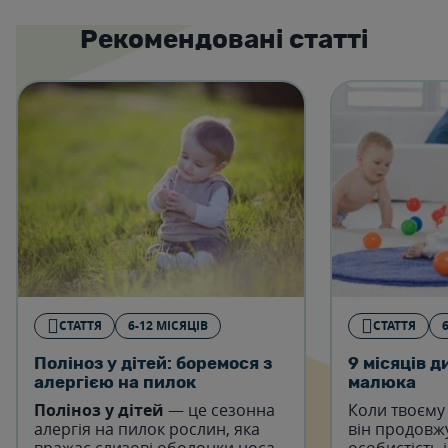
Рекомендовані статті
СТАТТЯ
6-12 МІСЯЦІВ
СТАТТЯ
Поліноз у дітей: боремося з
9 місяців д
алергією на пилок
малюка
Поліноз у дітей
— це сезонна
Коли твоєму 
алергія на пилок рослин, яка
він продовж
вражає слизові оболонки носа,
особистість 