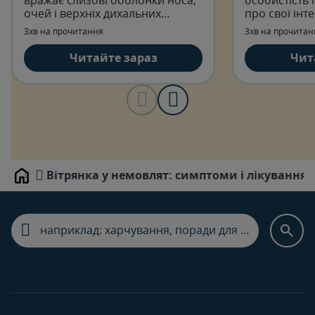
очей і верхніх дихальних
про свої інт
шляхів.
3хв на прочитання
3хв на прочитан
Читайте зараз
Чит
Вітрянка у немовлят: симптоми і лікування
Home