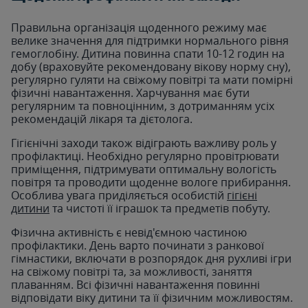
Правильна організація щоденного режиму має
велике значення для підтримки нормального рівня
гемоглобіну. Дитина повинна спати 10-12 годин на
добу (враховуйте рекомендовану вікову норму сну),
регулярно гуляти на свіжому повітрі та мати помірні
фізичні навантаження. Харчування має бути
регулярним та повноцінним, з дотриманням усіх
рекомендацій лікаря та дієтолога.
Гігієнічні заходи також відіграють важливу роль у
профілактиці. Необхідно регулярно провітрювати
приміщення, підтримувати оптимальну вологість
повітря та проводити щоденне вологе прибирання.
Особлива увага приділяється особистій
гігієні
дитини
та чистоті її іграшок та предметів побуту.
Фізична активність є невід'ємною частиною
профілактики. День варто починати з ранкової
гімнастики, включати в розпорядок дня рухливі ігри
на свіжому повітрі та, за можливості, заняття
плаванням. Всі фізичні навантаження повинні
відповідати віку дитини та її фізичним можливостям.