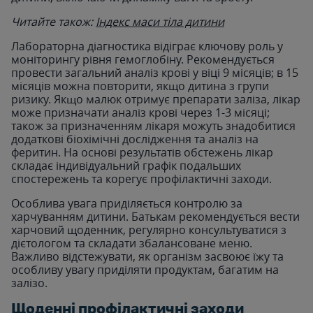
Читайте також:
Індекс маси тіла дитини
Лабораторна діагностика відіграє ключову роль у
моніторингу рівня гемоглобіну. Рекомендується
провести загальний аналіз крові у віці 9 місяців; в 15
місяців можна повторити, якщо дитина з групи
ризику. Якщо малюк отримує препарати заліза, лікар
може призначати аналіз крові через 1-3 місяці;
також за призначенням лікаря можуть знадобитися
додаткові біохімічні дослідження та аналіз на
феритин. На основі результатів обстежень лікар
складає індивідуальний графік подальших
спостережень та корегує профілактичні заходи.
Особлива увага приділяється контролю за
харчуванням дитини. Батькам рекомендується вести
харчовий щоденник, регулярно консультуватися з
дієтологом та складати збалансоване меню.
Важливо відстежувати, як організм засвоює їжу та
особливу увагу приділяти продуктам, багатим на
залізо.
Щоденні профілактичні заходи