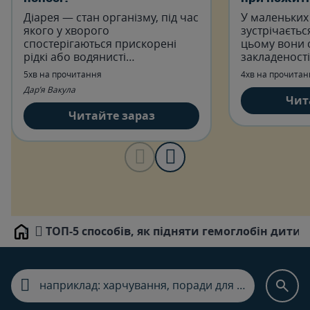
Діарея — стан організму, під час
У маленьких
якого у хворого
зустрічаєтьс
спостерігаються прискорені
цьому вони 
рідкі або водянисті
закладеності
випорожнення.
труднощів з
5хв на прочитання
4хв на прочитан
Дар’я Вакула
Чит
Читайте зараз
ТОП-5 способів, як підняти гемоглобін дитин
Home