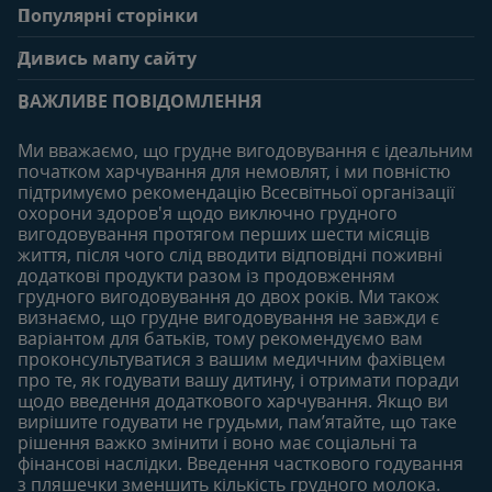
Популярні сторінки
Зв'яжіться з нами
Про клуб
Дивись мапу сайту
Поширені запитання
Переваги клубу
Вагітність
0-6 місяців
Особистий кабінет
ВАЖЛИВЕ ПОВІДОМЛЕННЯ
Статті
Статті
Увійти/зареєтруватись
Продукти
Ми вважаємо, що грудне вигодовування є ідеальним
Придбати
початком харчування для немовлят, і ми повністю
6-12 місяців
12-18 місяців
підтримуємо рекомендацію Всесвітньої організації
Наші бренди
Статті
Статті
охорони здоров'я щодо виключно грудного
Безкоштовні тестування
вигодовування протягом перших шести місяців
Продукти
Продукти
життя, після чого слід вводити відповідні поживні
18-24 місяців
додаткові продукти разом із продовженням
грудного вигодовування до двох років. Ми також
Статті
визнаємо, що грудне вигодовування не завжди є
Продукти
варіантом для батьків, тому рекомендуємо вам
проконсультуватися з вашим медичним фахівцем
про те, як годувати вашу дитину, і отримати поради
щодо введення додаткового харчування. Якщо ви
вирішите годувати не грудьми, пам’ятайте, що таке
рішення важко змінити і воно має соціальні та
фінансові наслідки. Введення часткового годування
з пляшечки зменшить кількість грудного молока.