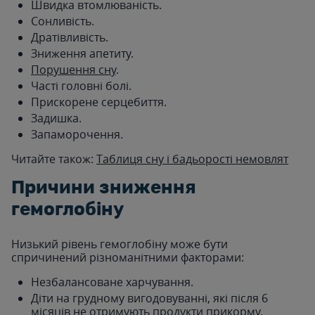
Швидка втомлюваність.
Сонливість.
Дратівливість.
Зниження апетиту.
Порушення сну
.
Часті головні болі.
Прискорене серцебиття.
Задишка.
Запаморочення.
Читайте також:
Таблиця сну і бадьорості немовлят
Причини зниження
гемоглобіну
Низький рівень гемоглобіну може бути
спричинений різноманітними факторами:
Незбалансоване харчування.
Діти на грудному вигодовуванні, які після 6
місяців не отримують продукти прикорму,