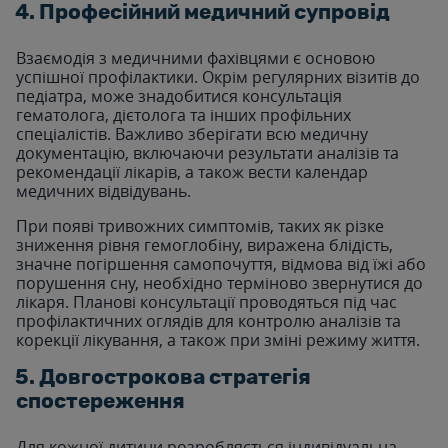
4. Професійний медичний супровід
Взаємодія з медичними фахівцями є основою
успішної профілактики. Окрім регулярних візитів до
педіатра, може знадобитися консультація
гематолога, дієтолога та інших профільних
спеціалістів. Важливо зберігати всю медичну
документацію, включаючи результати аналізів та
рекомендації лікарів, а також вести календар
медичних відвідувань.
При появі тривожних симптомів, таких як різке
зниження рівня гемоглобіну, виражена блідість,
значне погіршення самопочуття, відмова від їжі або
порушення сну, необхідно терміново звернутися до
лікаря. Планові консультації проводяться під час
профілактичних оглядів для контролю аналізів та
корекції лікування, а також при зміні режиму життя.
5. Довгострокова стратегія
спостереження
Для кожної дитини розробляється індивідуальна