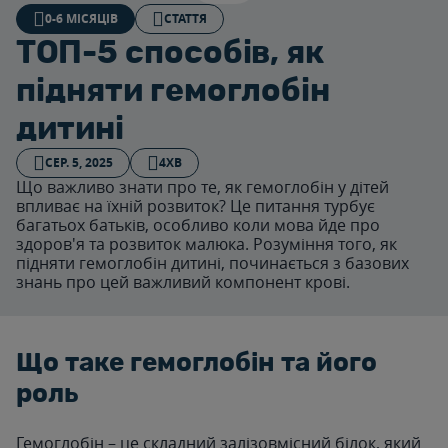
0-6 МІСЯЦІВ
СТАТТЯ
ТОП-5 способів, як
підняти гемоглобін
дитині
СЕР. 5, 2025
4ХВ
Що важливо знати про те, як гемоглобін у дітей
впливає на їхній розвиток? Це питання турбує
багатьох батьків, особливо коли мова йде про
здоров'я та розвиток малюка. Розуміння того, як
підняти гемоглобін дитині, починається з базових
знань про цей важливий компонент крові.
Що таке гемоглобін та його
роль
Гемоглобін – це складний залізовмісний білок, який