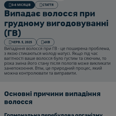
0-6 МІСЯЦІВ
СТАТТЯ
Випадає волосся при
грудному вигодовуванні
(ГВ)
ЧЕРВ. 5, 2025
4ХВ
Випадіння волосся при ГВ - це поширена проблема,
з якою стикаються молоді матусі. Якщо під час
вагітності ваше волосся було густим та сяючим, то
різка зміна його стану після пологів може викликати
занепокоєння. Втім, це природний процес, який
можна контролювати та виправити.
Основні причини випадіння
волосся
Гормональна перебудова організму