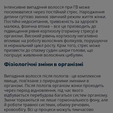
Інтенсивне випадіння волосся при ГВ може
посилюватися через постійний стрес. Народження
дитини суттєво змінює звичний режим життя жінки.
Постійні недосипання, тривожність за здоров'я
малюка, фізична втома – все це призводить до
підвищення рівня кортизолу (гормону стресу) в
організмі. Високий рівень кортизолу негативно
впливає на роботу волосяних фолікулів, порушуючи
їх нормальний цикл росту. Крім того, стрес може
призвести до спазму судин шкіри голови, що
погіршує живлення волосяних цибулин.
Фізіологічні зміни в організмі
Випадіння волосся після пологів - це комплексне
явище, пов'язане з природними змінами в
організмі. Після пологів організм жінки проходить
через період відновлення, під час якого
відбувається перебудова багатьох систем організму.
Зміни торкаються не лише гормонального фону, але
й роботи травної системи, обміну речовин,
кровообігу. Всі ці процеси можуть тимчасово