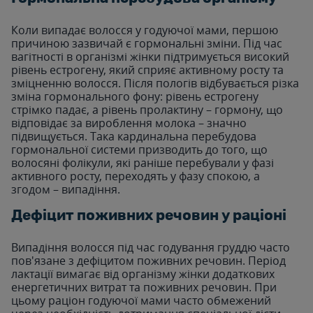
Коли випадає волосся у годуючої мами, першою
причиною зазвичай є гормональні зміни. Під час
вагітності в організмі жінки підтримується високий
рівень естрогену, який сприяє активному росту та
зміцненню волосся. Після пологів відбувається різка
зміна гормонального фону: рівень естрогену
стрімко падає, а рівень пролактину – гормону, що
відповідає за вироблення молока – значно
підвищується. Така кардинальна перебудова
гормональної системи призводить до того, що
волосяні фолікули, які раніше перебували у фазі
активного росту, переходять у фазу спокою, а
згодом – випадіння.
Дефіцит поживних речовин у раціоні
Випадіння волосся під час годування груддю часто
пов'язане з дефіцитом поживних речовин. Період
лактації вимагає від організму жінки додаткових
енергетичних витрат та поживних речовин. При
цьому раціон годуючої мами часто обмежений