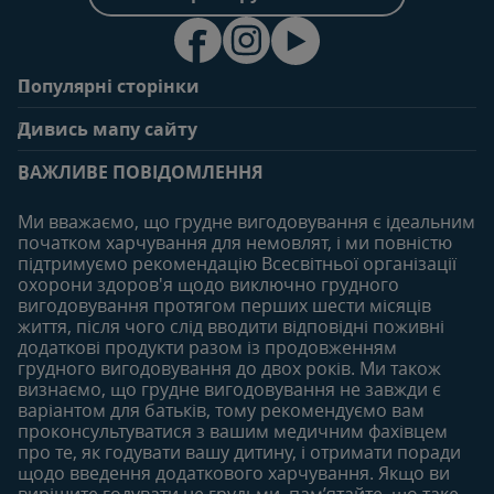
Популярні сторінки
Зв'яжіться з нами
Про клуб
Дивись мапу сайту
Поширені запитання
Переваги клубу
Вагітність
0-6 місяців
Особистий кабінет
ВАЖЛИВЕ ПОВІДОМЛЕННЯ
Статті
Статті
Увійти/зареєтруватись
Продукти
Ми вважаємо, що грудне вигодовування є ідеальним
Придбати
початком харчування для немовлят, і ми повністю
6-12 місяців
12-18 місяців
підтримуємо рекомендацію Всесвітньої організації
Наші бренди
Статті
Статті
охорони здоров'я щодо виключно грудного
Безкоштовні тестування
вигодовування протягом перших шести місяців
Продукти
Продукти
життя, після чого слід вводити відповідні поживні
18-24 місяців
додаткові продукти разом із продовженням
грудного вигодовування до двох років. Ми також
Статті
визнаємо, що грудне вигодовування не завжди є
Продукти
варіантом для батьків, тому рекомендуємо вам
проконсультуватися з вашим медичним фахівцем
про те, як годувати вашу дитину, і отримати поради
щодо введення додаткового харчування. Якщо ви
вирішите годувати не грудьми, пам’ятайте, що таке