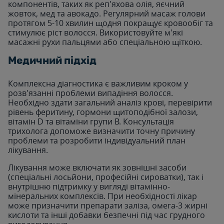
компонентів, таких як реп'яхова олія, яєчний
жовток, мед та авокадо. Регулярний масаж голови
протягом 5-10 хвилин щодня покращує кровообіг та
стимулює ріст волосся. Використовуйте м'які
масажні рухи пальцями або спеціальною щіткою.
Медичний підхід
Комплексна діагностика є важливим кроком у
розв'язанні проблеми випадіння волосся.
Необхідно здати загальний аналіз крові, перевірити
рівень феритину, гормони щитоподібної залози,
вітамін D та вітаміни групи В. Консультація
трихолога допоможе визначити точну причину
проблеми та розробити індивідуальний план
лікування.
Лікування може включати як зовнішні засоби
(спеціальні лосьйони, професійні сироватки), так і
внутрішню підтримку у вигляді вітамінно-
мінеральних комплексів. При необхідності лікар
може призначити препарати заліза, омега-3 жирні
кислоти та інші добавки безпечні під час грудного