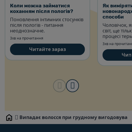
Коли можна займатися
Як вимірят
коханням після пологів?
новонарод
способи
Поновлення інтимних стосунків
після пологів - питання
Чоловічок, я
неоднозначне.
світ, ще тіль
процесі терм
3хв на прочитання
3хв на прочитан
Читайте зараз
Чит
Випадає волосся при грудному вигодовуванн
Home