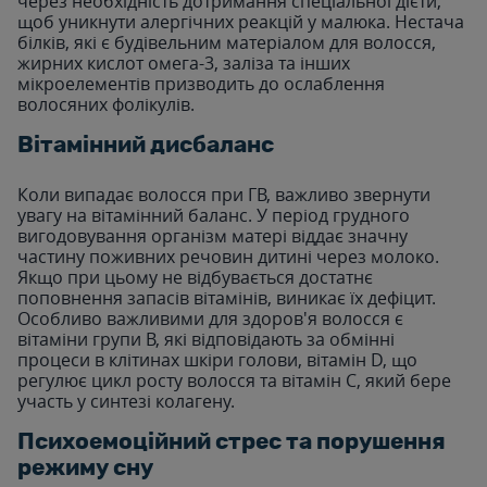
через необхідність дотримання спеціальної дієти,
щоб уникнути алергічних реакцій у малюка. Нестача
білків, які є будівельним матеріалом для волосся,
жирних кислот омега-3, заліза та інших
мікроелементів призводить до ослаблення
волосяних фолікулів.
Вітамінний дисбаланс
Коли випадає волосся при ГВ, важливо звернути
увагу на вітамінний баланс. У період грудного
вигодовування організм матері віддає значну
частину поживних речовин дитині через молоко.
Якщо при цьому не відбувається достатнє
поповнення запасів вітамінів, виникає їх дефіцит.
Особливо важливими для здоров'я волосся є
вітаміни групи В, які відповідають за обмінні
процеси в клітинах шкіри голови, вітамін D, що
регулює цикл росту волосся та вітамін С, який бере
участь у синтезі колагену.
Психоемоційний стрес та порушення
режиму сну