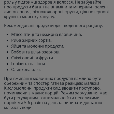
роль у підтримці здоров'я волосся. Не забувайте
про продукти багаті на вітаміни та мінерали - зелені
листові овочі, різнокольорові фрукти, цільнозернові
крупи та морську капусту.
Рекомендовані продукти для щоденного раціону:
М'ясо птиці та нежирна яловичина.
Риба жирних сортів.
Яйця та молочні продукти.
Бобові та цільнозернові.
Свіжі овочі та фрукти.
Горіхи та насіння.
Оливкова олія.
При вживанні молочних продуктів важливо бути
обережним та спостерігати за реакцією малюка.
Кисломолочні продукти слід вводити поступово,
починаючи з малих порцій. Режим харчування має
бути регулярним - оптимально їсти невеликими
порціями 5-6 разів на день та випивати достатню
кількість води.