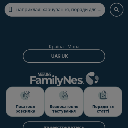
Країна - Мова
UA - UK
Поштова
Безкоштовне
Поради та
розсилка
тестування
статті
Зареєструватись