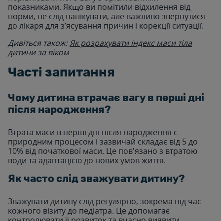
показниками. Якщо ви помітили відхилення від
норми, не слід панікувати, але важливо звернутися
до лікаря для з’ясування причин і корекції ситуації.
Дивіться також:
Як розрахувати індекс маси тіла
дитини за віком
Часті запитання
Чому дитина втрачає вагу в перші дні
після народження?
Втрата маси в перші дні після народження є
природним процесом і зазвичай складає від 5 до
10% від початкової маси. Це пов'язано з втратою
води та адаптацією до нових умов життя.
Як часто слід зважувати дитину?
Зважувати дитину слід регулярно, зокрема під час
кожного візиту до педіатра. Це допомагає
контролювати її розвиток та вчасно виявити