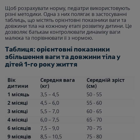
Щоб розрахувати норму, педіатри використовують
різні методики. Одна з них полягає в застосуванні
таблиць, що містять орієнтовні показники ваги та
довжини тіла на кожному етапі розвитку дитини. Це
дозволяє батькам контролювати динаміку ваги
малюка та порівнювати її з нормою.
Таблиця: орієнтовні показники
збільшення ваги та довжини тіла у
дітей 1-го року життя
Вік
Середня вага
Середній зріст
дитини
(кг)
(см)
1 місяць
3,5 – 4,5
50 - 55
2 місяці
4,5 – 6,0
55 - 60
3 місяці
5,5 – 7,0
60 - 65
4 місяці
6,0 – 7,5
65 - 70
6 місяців
7,5 – 9,0
70 - 75
9 місяців
8,5 – 10,5
75 - 80