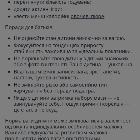
переглянути кількість годувань;
додати активні ігри;
увести менш калорійні
овочеві пюре
.
Поради для батьків
Не оцінюйте стан дитини виключно за вагою.
Фокусуйтеся на тенденціях приросту:
стабільність важливіша за «ідеальні» показники.
Не порівнюйте свою дитину з дітьми знайомих
або з фото в інтернеті. Ваша дитина — унікальна.
Ведіть щомісячні записи: вага, зріст, апетит,
настрій, рухова активність.
Не змінюйте різко або самостійно тип
харчування без поради педіатра.
Якщо у дитини затримка набору маси — не
звинувачуйте себе. Пошук причин і корекція —
це етап, а не осуд.
Норма ваги дитини може змінюватися в залежності
від віку та індивідуальних особливостей малюка.
Важливо слідкувати за розвитком малюка і
порівнювати його вагу з орієнтовними