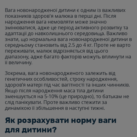
Вага новонародженої дитини є одним із важливих
показників здоров'я малюка в перші дні. Після
народження вага немовляти може значно
змінюватися, адже це період активного розвитку та
адаптації до навколишнього середовища. Важливо
знати, що нормальна вага новонародженої дитини в
середньому становить від 2.5 до 4 кг. Проте не варто
переживати, малюк відрізняється від цього
діапазону, адже багато факторів можуть вплинути на
її величину.
Зокрема, вага новонародженого залежить від
генетичних особливостей, строку народження,
здоров’я матері під час вагітності та інших чинників.
Якщо після народження маса тіла дитини
зменшується на 5-10% (це природно), то батькам не
слід панікувати. Проте важливо стежити за
динамікою її збільшення в наступні тижні.
Як розрахувати норму ваги
для дитини?