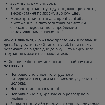
Зважить та виміряє зріст.
Запитає про частоту годувань, їхню тривалість,
використання прикорму або сумішей.
Може призначити аналіз крові, сечі або
обстеження на патології травної системи
(
лактазна недостатність
, проблеми з
всмоктуванням, ензимопатії).
Якщо виявиться, що малюк просто менш схильний
до набору маси (такий тип статури), і при цьому
розвивається відповідно до віку — то медичного
втручання може й не знадобитися.
Найпоширеніші причини поганого набору ваги
пов’язані з:
Неправильною технікою грудного
вигодовування (дитина не висмоктує достатньо
молока).
Нестачею молока в матері.
Неправильно підібраною або розведеною
сумішшю.
Занадто пізнім або рідким введенням прикорму.