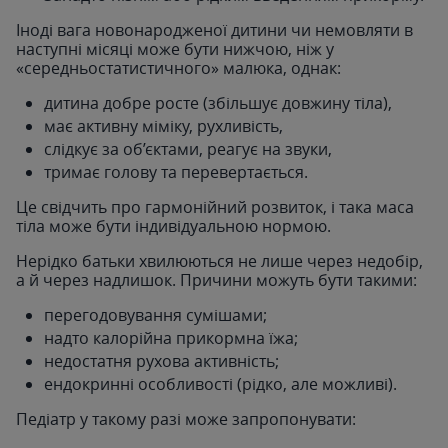
Іноді вага новонародженої дитини чи немовляти в
наступні місяці може бути нижчою, ніж у
«середньостатистичного» малюка, однак:
дитина добре росте (збільшує довжину тіла),
має активну міміку, рухливість,
слідкує за об’єктами, реагує на звуки,
тримає голову та перевертається.
Це свідчить про гармонійний розвиток, і така маса
тіла може бути індивідуальною нормою.
Нерідко батьки хвилюються не лише через недобір,
а й через надлишок. Причини можуть бути такими:
перегодовування сумішами;
надто калорійна прикормна їжа;
недостатня рухова активність;
ендокринні особливості (рідко, але можливі).
Педіатр у такому разі може запропонувати: