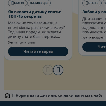
СТАТТЯ
0-6 МІСЯЦІВ
СТАТТЯ
Як вкласти дитину спати:
Забави у ва
ТОП-15 секретів
Діти зазвич
Малюк не хоче засинати, а
плескатися у
вночі кілька разів кличе маму?
задоволення
Тоді наші поради, як вкласти
починають о
дитину спати без істерики,
моменту, кол
2хв на прочитан
обов'язково стануть вам у
сидіти.
5хв на прочитання
пригоді.
Чит
Читайте зараз
Норма ваги дитини: скільки ваги має наби
Home