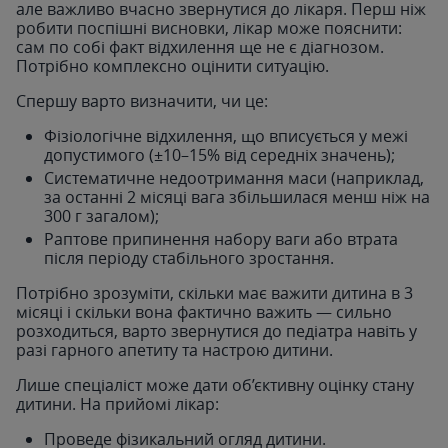
але важливо вчасно звернутися до лікаря. Перш ніж
робити поспішні висновки, лікар може пояснити:
сам по собі факт відхилення ще не є діагнозом.
Потрібно комплексно оцінити ситуацію.
Спершу варто визначити, чи це:
Фізіологічне відхилення, що вписується у межі
допустимого (±10–15% від середніх значень);
Систематичне недоотримання маси (наприклад,
за останні 2 місяці вага збільшилася менш ніж на
300 г загалом);
Раптове припинення набору ваги або втрата
після періоду стабільного зростання.
Потрібно зрозуміти, скільки має важити дитина в 3
місяці і скільки вона фактично важить — сильно
розходиться, варто звернутися до педіатра навіть у
разі гарного апетиту та настрою дитини.
Лише спеціаліст може дати об’єктивну оцінку стану
дитини. На прийомі лікар:
Проведе фізикальний огляд дитини.