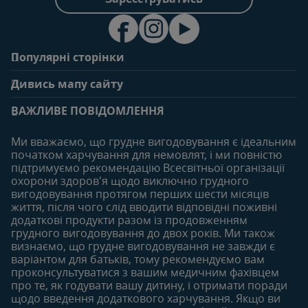
Популярні сторінки
Зв'яжіться з нами
Про клуб
Дивись мапу сайту
Поширені запитання
Переваги клубу
Вагітність
0-6 місяців
Особистий кабінет
ВАЖЛИВЕ ПОВІДОМЛЕННЯ
Статті
Статті
Увійти/зареєтруватись
Продукти
Ми вважаємо, що грудне вигодовування є ідеальним
Придбати
початком харчування для немовлят, і ми повністю
6-12 місяців
12-18 місяців
підтримуємо рекомендацію Всесвітньої організації
Наші бренди
Статті
Статті
охорони здоров'я щодо виключно грудного
Безкоштовні тестування
вигодовування протягом перших шести місяців
Продукти
Продукти
життя, після чого слід вводити відповідні поживні
18-24 місяців
додаткові продукти разом із продовженням
грудного вигодовування до двох років. Ми також
Статті
визнаємо, що грудне вигодовування не завжди є
Продукти
варіантом для батьків, тому рекомендуємо вам
проконсультуватися з вашим медичним фахівцем
про те, як годувати вашу дитину, і отримати поради
щодо введення додаткового харчування. Якщо ви