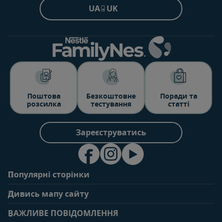
UA - UK
Поштова
Безкоштовне
Поради та
розсилка
тестування
статті
Зареєструватись
Популярні сторінки
Зв'яжіться з нами
Про клуб
Дивись мапу сайту
Поширені запитання
Переваги клубу
Вагітність
0-6 місяців
Особистий кабінет
ВАЖЛИВЕ ПОВІДОМЛЕННЯ
Статті
Статті