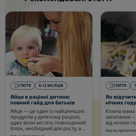
СТАТТЯ
6-12 МІСЯЦІВ
СТАТТЯ
Яйця в раціоні дитини:
Як відучити
повний гайд для батьків
нічних год
Яйця — це один із найцінніших
Кожна мама 
продуктів у дитячому раціоні,
запитання – 
адже вони містять повноцінний
від нічних г
білок, необхідний для росту, а
4хв на прочитан
також вітаміни A, D, E, групи B,
4хв на прочитання