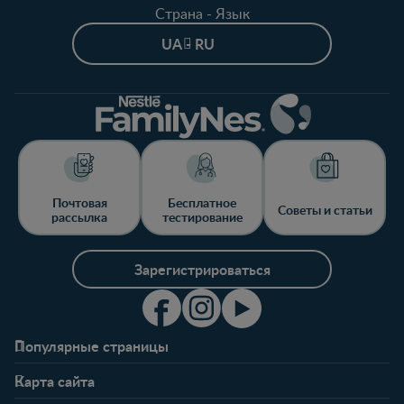
Страна - Язык
UA - RU
Почтовая
Бесплатное
Советы и статьи
рассылка
тестирование
Зарегистрироваться
Популярные страницы
Свяжитесь с нами
О клубе
Карта сайта
Часто задаваемые
Преимущества клуба
Беременность
0-6 месяцев
вопросы