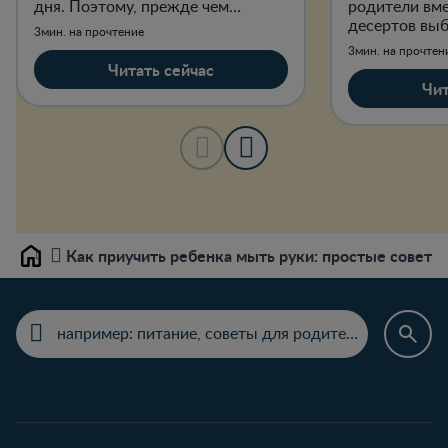
дня. Поэтому, прежде чем
родители вм
паниковать, разберитесь, сколько
десертов вы
3мин. на прочтение
на самом деле съедает кроха.
вкусности дл
3мин. на прочтен
Читать сейчас
Чит
Как приучить ребенка мыть руки: простые советы
Home