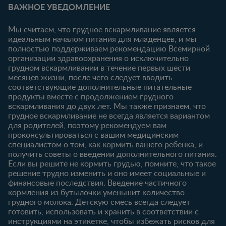
Личный кабинет
ВАЖНОЕ УВЕДОМЛЕНИЕ
Статьи
Статьи
Ввойти/
Продукты
Зарегистрироваться
Мы считаем, что грудное вскармливание является
идеальным началом питания для младенцев, и мы
6-12 месяцев
12-18 месяцев
Купить
полностью поддерживаем рекомендацию Всемирной
Статьи
Статьи
организации здравоохранения о исключительно
Наши бренды
грудном вскармливании в течение первых шести
Продукты
Продукты
Бесплатные
месяцев жизни, после чего следует вводить
тестирования
18-24 месяцев
соответствующие дополнительные питательные
продукты вместе с продолжением грудного
Статьи
вскармливания до двух лет. Мы также признаем, что
Продукты
грудное вскармливание не всегда является вариантом
для родителей, поэтому рекомендуем вам
проконсультироваться с вашим медицинским
специалистом о том, как кормить вашего ребенка, и
получить советы о введении дополнительного питания.
Если вы решите не кормить грудью, помните, что такое
решение трудно изменить и оно имеет социальные и
финансовые последствия. Введение частичного
кормления из бутылочки уменьшит количество
грудного молока. Детскую смесь всегда следует
готовить, использовать и хранить в соответствии с
инструкциями на этикетке, чтобы избежать рисков для