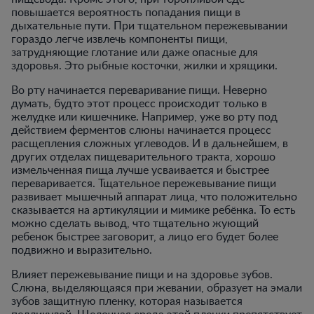
повышается вероятность попадания пищи в
дыхательные пути. При тщательном пережевывании
гораздо легче извлечь компоненты пищи,
затрудняющие глотание или даже опасные для
здоровья. Это рыбные косточки, жилки и хрящики.
Во рту начинается переваривание пищи. Неверно
думать, будто этот процесс происходит только в
желудке или кишечнике. Например, уже во рту под
действием ферментов слюны начинается процесс
расщепления сложных углеводов. И в дальнейшем, в
других отделах пищеварительного тракта, хорошо
измельченная пища лучше усваивается и быстрее
переваривается. Тщательное пережевывание пищи
развивает мышечный аппарат лица, что положительно
сказывается на артикуляции и мимике ребёнка. То есть
можно сделать вывод, что тщательно жующий
ребенок быстрее заговорит, а лицо его будет более
подвижно и выразительно.
Влияет пережевывание пищи и на здоровье зубов.
Слюна, выделяющаяся при жевании, образует на эмали
зубов защитную пленку, которая называется
пелликулой. Щелочная среда этой пленки препятствует