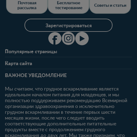
Почтовая
Бесплатное
Советы и статьи
рассылка
тестирование
Зарегистрироваться
Популярные страницы
Свяжитесь с нами
О клубе
Карта сайта
Часто задаваемые
Преимущества клуба
Беременность
0-6 месяцев
вопросы
Личный кабинет
ВАЖНОЕ УВЕДОМЛЕНИЕ
Статьи
Статьи
Ввойти/
Продукты
Зарегистрироваться
Мы считаем, что грудное вскармливание является
идеальным началом питания для младенцев, и мы
6-12 месяцев
12-18 месяцев
Купить
полностью поддерживаем рекомендацию Всемирной
Статьи
Статьи
организации здравоохранения о исключительно
Наши бренды
грудном вскармливании в течение первых шести
Продукты
Продукты
Бесплатные
месяцев жизни, после чего следует вводить
тестирования
18-24 месяцев
соответствующие дополнительные питательные
продукты вместе с продолжением грудного
Статьи
вскармливания до двух лет. Мы также признаем, что