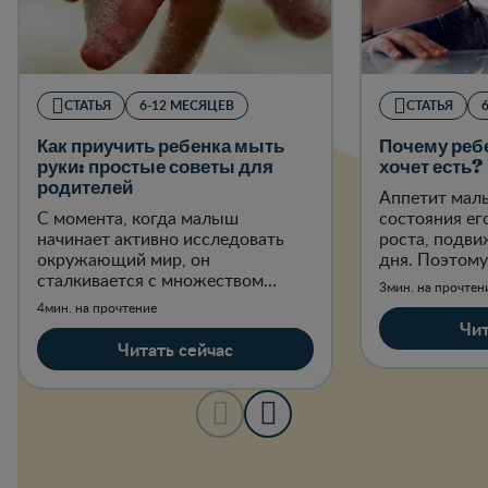
СТАТЬЯ
6-12 МЕСЯЦЕВ
СТАТЬЯ
Как приучить ребенка мыть
Почему реб
руки: простые советы для
хочет есть?
родителей
Аппетит мал
С момента, когда малыш
состояния ег
начинает активно исследовать
роста, подви
окружающий мир, он
дня. Поэтому
сталкивается с множеством
паниковать, 
3мин. на прочтен
потенциальных источников
на самом дел
4мин. на прочтение
инфекций.
Чит
Читать сейчас