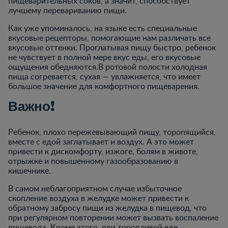
пищеварительных соков, а значит, способствует
лучшему перевариванию пищи.
Как уже упоминалось, на языке есть специальные
вкусовые рецепторы, помогающие нам различать все
вкусовые оттенки. Проглатывая пищу быстро, ребенок
не чувствует в полной мере вкус еды, его вкусовые
ощущения обедняются.В ротовой полости холодная
пища согревается, сухая — увлажняется, что имеет
большое значение для комфортного пищеварения.
Важно!
Ребенок, плохо пережевывающий пищу, торопящийся,
вместе с едой заглатывает и воздух. А это может
привести к дискомфорту, изжоге, болям в животе,
отрыжке и повышенному газообразованию в
кишечнике.
В самом неблагоприятном случае избыточное
скопление воздуха в желудке может привести к
обратному забросу пищи из желудка в пищевод, что
при регулярном повторении может вызвать воспаление
пищевода. Кроме этого, при торопливой еде