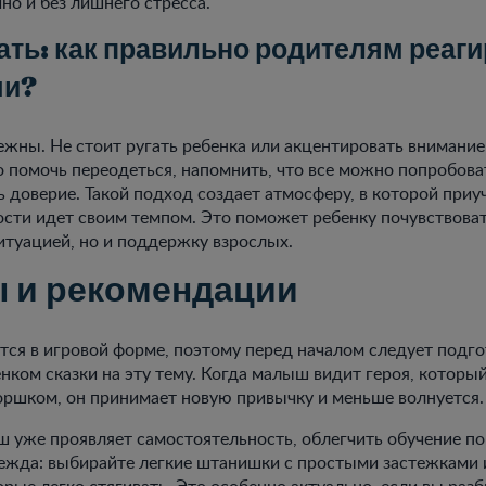
но и без лишнего стресса.
ать: как правильно родителям реаг
чи?
жны. Не стоит ругать ребенка или акцентировать внимание 
 помочь переодеться, напомнить, что все можно попробоват
 доверие. Такой подход создает атмосферу, в которой приу
сти идет своим темпом. Это поможет ребенку почувствоват
итуацией, но и поддержку взрослых.
 и рекомендации
тся в игровой форме, поэтому перед началом следует подго
енком сказки на эту тему. Когда малыш видит героя, которы
оршком, он принимает новую привычку и меньше волнуется.
 уже проявляет самостоятельность, облегчить обучение п
ежда: выбирайте легкие штанишки с простыми застежками 
орые легко стягивать. Это особенно актуально, если вы разб