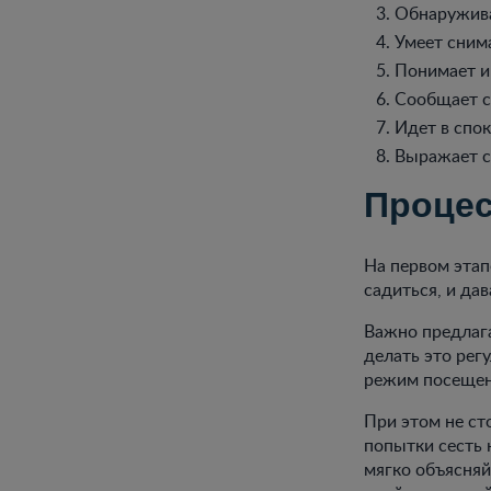
Обнаружива
Умеет сним
Понимает и
Сообщает сл
Идет в спок
Выражает с
Процес
На первом этап
садиться, и да
Важно предлага
делать это рег
режим посещени
При этом не ст
попытки сесть 
мягко объясняй