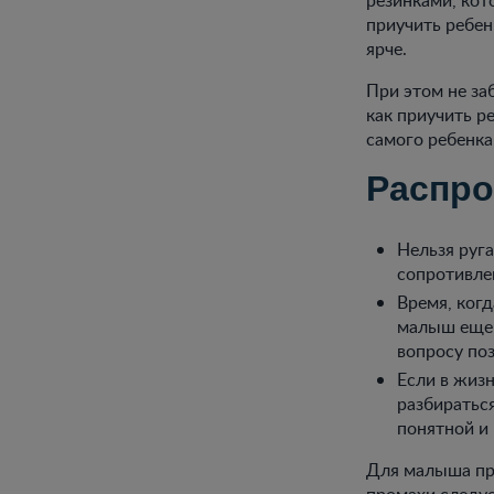
приучить ребен
ярче.
При этом не за
как приучить р
самого ребенка,
Распро
Нельзя руга
сопротивлен
Время, когд
малыш еще н
вопросу по
Если в жизн
разбираться
понятной и
Для малыша пр
промахи следуе