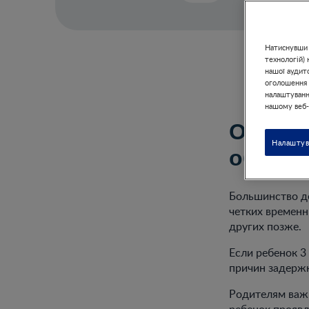
Натиснувши к
технологій)
нашої аудит
оголошення з
налаштування
нашому веб-
Оптима
Налаштув
обучен
Большинство де
четких временн
других позже.
Если ребенок 3
причин задержк
Родителям важн
ребенок проявл