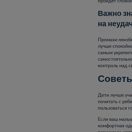
пройдет спокой
Важно зн
на неуда
Промахи неизбе
лучше спокойно
самым укрепить
самостоятельно
контроль над с
Советы
Дети лучше уча
почитать с реб
пользоваться г
Если ваш малыш
комфортная од
резинками, кот