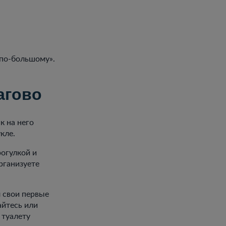
 «по-большому».
агово
к на него
кле.
рогулкой и
рганизуете
л свои первые
айтесь или
 туалету