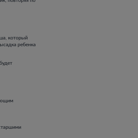
ыша, который
высадка ребенка
 будет
дующим
 старшими