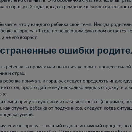
ка к горшку в 3 года, когда стремление к самостоятельнос
бывайте, что у каждого ребенка свой темп. Иногда родител
ебенка к горшку в 1 год, но решающим фактором остается г
 а не его возраст.
страненные ошибки родите
ть ребенка за промах или пытаться ускорить процесс силой
ие и страх.
а ребенка приучать к горшку, следует определять индивиду
е готов, просто дайте ему несколько недель отдохнуть и в
зже.
и семьи присутствуют значительные стрессы (например, пер
, как отучить ребенка от подгузников, следует, когда ситуа
 предсказуемой.
иучение к горшку — важный и даже интимный процесс, по
т воспринимать спокойно. Когда рядом теплая атмосфера и