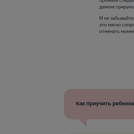
демонстрирующи
И не забывайте
это мягко сопр
отмечать момен
Как приучить ребенка