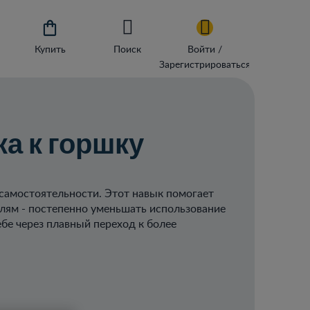

Купить
Поиск
Войти /
Зарегистрироваться
ка к горшку
 самостоятельности. Этот навык помогает
лям - постепенно уменьшать использование
ебе через плавный переход к более