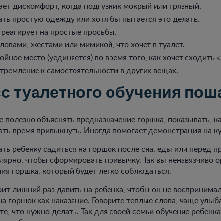
ет дискомфорт, когда подгузник мокрый или грязный.
ать простую одежду или хотя бы пытается это делать.
 реагирует на простые просьбы.
овами, жестами или мимикой, что хочет в туалет.
ойное место (уединяется) во время того, как хочет сходить
тремление к самостоятельности в других вещах.
с туалетного обучения пош
е полезно объяснять предназначение горшка, показывать, ка
вать время привыкнуть. Иногда помогает демонстрация на ку
ть ребенку садиться на горшок после сна, еды или перед п
улярно, чтобы сформировать привычку. Так вы ненавязчиво о
я горшка, который будет легко соблюдаться.
оит лишний раз давить на ребенка, чтобы он не воспринима
на горшок как наказание. Говорите теплые слова, чаще улыб
те, что нужно делать. Так для своей семьи обучение ребенка