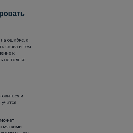
ировать
на ошибке, а
ь снова и тем
чение к
ь не только
товиться и
й учится
оможет
и мягкими
ираетесь, как