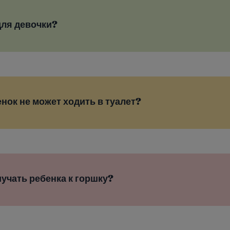
для девочки?
енок не может ходить в туалет?
иучать ребенка к горшку?