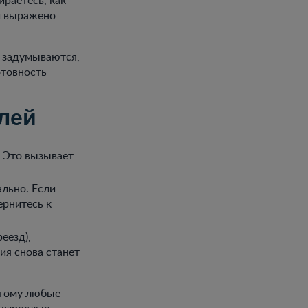
ти выражено
и задумываются,
отовность
лей
. Это вызывает
ально. Если
ернитесь к
еезд),
ция снова станет
этому любые
 взрослые,