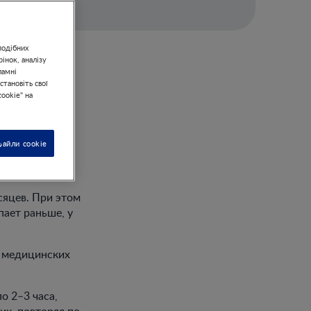
подібних
інок, аналізу
ламні
становіть свої
ookie" на
файли cookie
сяцев. При этом
пает раньше, у
т медицинских
о 2–3 часа,
ик, повторяя по