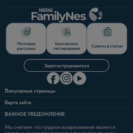
Почтовая
Бесплатное
Советы и статьи
рассылка
тестирование
Зарегистрироваться
Популярные страницы
Свяжитесь с нами
О клубе
Карта сайта
Часто задаваемые
Преимущества клуба
Беременность
0-6 месяцев
вопросы
Личный кабинет
ВАЖНОЕ УВЕДОМЛЕНИЕ
Статьи
Статьи
Ввойти/
Продукты
Зарегистрироваться
Мы считаем, что грудное вскармливание является
идеальным началом питания для младенцев, и мы