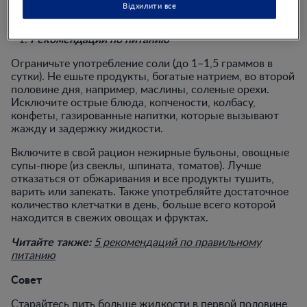
накопление жидкости в конечностях вызвано
Відхилити все
множеством причин, которые мы привели выше.
Рекомендации по питанию
Ограничьте употребление соли (до 1–1,5 граммов в
сутки). Не ешьте продукты, богатые натрием, во второй
половине дня, например, маслины, соленые орехи.
Исключите острые блюда, копчености, колбасу,
конфеты, газированные напитки, которые вызывают
жажду и задержку жидкости.
Включите в свой рацион нежирные бульоны, овощные
супы-пюре (из свеклы, шпината, томатов). Лучше
отказаться от обжаривания и все продукты тушить,
варить или запекать. Также употребляйте достаточное
количество клетчатки в день, больше всего которой
находится в свежих овощах и фруктах.
Читайте также:
5 рекомендаций по правильному
питанию
Совет
Старайтесь пить больше жидкости в первой половине