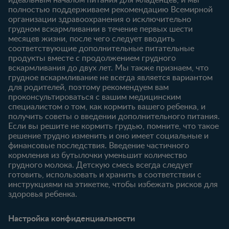
6-12 месяцев
12-18 месяцев
Купить
полностью поддерживаем рекомендацию Всемирной
Статьи
Статьи
организации здравоохранения о исключительно
Наши бренды
грудном вскармливании в течение первых шести
Продукты
Продукты
Бесплатные
месяцев жизни, после чего следует вводить
тестирования
18-24 месяцев
соответствующие дополнительные питательные
продукты вместе с продолжением грудного
Статьи
вскармливания до двух лет. Мы также признаем, что
Продукты
грудное вскармливание не всегда является вариантом
для родителей, поэтому рекомендуем вам
проконсультироваться с вашим медицинским
специалистом о том, как кормить вашего ребенка, и
получить советы о введении дополнительного питания.
Если вы решите не кормить грудью, помните, что такое
решение трудно изменить и оно имеет социальные и
финансовые последствия. Введение частичного
кормления из бутылочки уменьшит количество
грудного молока. Детскую смесь всегда следует
готовить, использовать и хранить в соответствии с
инструкциями на этикетке, чтобы избежать рисков для
здоровья ребенка.
Настройка конфиденциальности