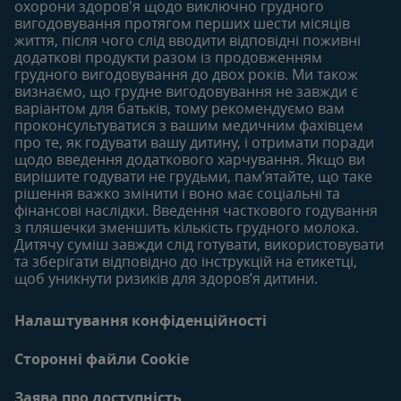
Статті
Статті
охорони здоров'я щодо виключно грудного
Безкоштовні тестування
вигодовування протягом перших шести місяців
Продукти
Продукти
життя, після чого слід вводити відповідні поживні
18-24 місяців
додаткові продукти разом із продовженням
грудного вигодовування до двох років. Ми також
Статті
визнаємо, що грудне вигодовування не завжди є
Продукти
варіантом для батьків, тому рекомендуємо вам
проконсультуватися з вашим медичним фахівцем
про те, як годувати вашу дитину, і отримати поради
щодо введення додаткового харчування. Якщо ви
вирішите годувати не грудьми, пам’ятайте, що таке
рішення важко змінити і воно має соціальні та
фінансові наслідки. Введення часткового годування
з пляшечки зменшить кількість грудного молока.
Дитячу суміш завжди слід готувати, використовувати
та зберігати відповідно до інструкцій на етикетці,
щоб уникнути ризиків для здоров’я дитини.
Налаштування конфіденційності
Сторонні файли Cookie
Заява про доступність