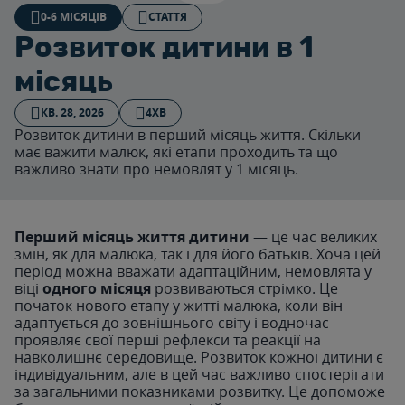
0-6 МІСЯЦІВ
СТАТТЯ
Розвиток дитини в 1
місяць
КВ. 28, 2026
4ХВ
Розвиток дитини в перший місяць життя. Скільки
має важити малюк, які етапи проходить та що
важливо знати про немовлят у 1 місяць.
Перший місяць життя дитини
— це час великих
змін, як для малюка, так і для його батьків. Хоча цей
період можна вважати адаптаційним, немовлята у
віці
одного місяця
розвиваються стрімко. Це
початок нового етапу у житті малюка, коли він
адаптується до зовнішнього світу і водночас
проявляє свої перші рефлекси та реакції на
навколишнє середовище. Розвиток кожної дитини є
індивідуальним, але в цей час важливо спостерігати
за загальними показниками розвитку. Це допоможе