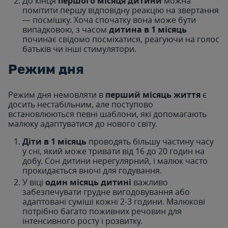
До кінця
першого місяця дитини
можна
помітити першу відповідну реакцію на звертання
— посмішку. Хоча спочатку вона може бути
випадковою, з часом
дитина в 1 місяць
починає свідомо посміхатися, реагуючи на голос
батьків чи інші стимулятори.
Режим дня
Режим дня немовляти в
перший місяць життя
є
досить нестабільним, але поступово
встановлюються певні шаблони, які допомагають
малюку адаптуватися до нового світу.
Діти в 1 місяць
проводять більшу частину часу
у сні, який може тривати від 16 до 20 годин на
добу. Сон дитини нерегулярний, і малюк часто
прокидається вночі для годування.
У віці
один місяць дитині
важливо
забезпечувати грудне вигодовування або
адаптовані суміші кожні 2-3 години. Малюкові
потрібно багато поживних речовин для
інтенсивного росту і розвитку.