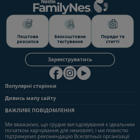
Поштова
Безкоштовне
Поради та
розсилка
тестування
статті
Зареєструватись
Популярні сторінки
Зв'яжіться з нами
Про клуб
Дивись мапу сайту
Поширені запитання
Переваги клубу
Вагітність
0-6 місяців
Особистий кабінет
ВАЖЛИВЕ ПОВІДОМЛЕННЯ
Статті
Статті
Увійти/зареєтруватись
Продукти
Ми вважаємо, що грудне вигодовування є ідеальним
Придбати
початком харчування для немовлят, і ми повністю
6-12 місяців
12-18 місяців
підтримуємо рекомендацію Всесвітньої організації
Наші бренди