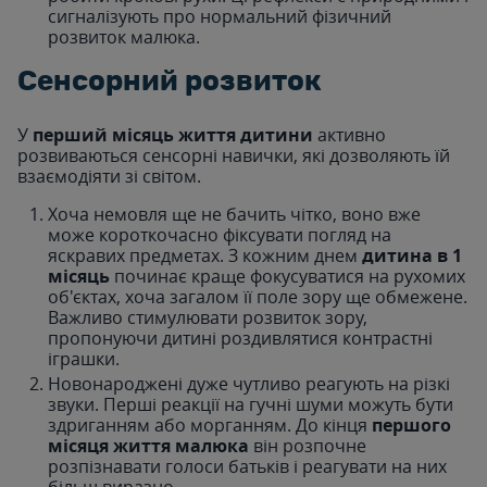
сигналізують про нормальний фізичний
розвиток малюка.
Сенсорний розвиток
У
перший місяць життя дитини
активно
розвиваються сенсорні навички, які дозволяють їй
взаємодіяти зі світом.
Хоча немовля ще не бачить чітко, воно вже
може короткочасно фіксувати погляд на
яскравих предметах. З кожним днем
дитина в 1
місяць
починає краще фокусуватися на рухомих
об'єктах, хоча загалом її поле зору ще обмежене.
Важливо стимулювати розвиток зору,
пропонуючи дитині роздивлятися контрастні
іграшки.
Новонароджені дуже чутливо реагують на різкі
звуки. Перші реакції на гучні шуми можуть бути
здриганням або морганням. До кінця
першого
місяця життя малюка
він розпочне
розпізнавати голоси батьків і реагувати на них
більш виразно.