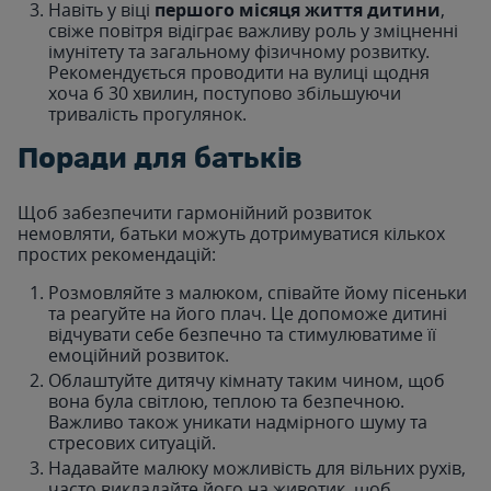
Навіть у віці
першого місяця життя дитини
,
свіже повітря відіграє важливу роль у зміцненні
імунітету та загальному фізичному розвитку.
Рекомендується проводити на вулиці щодня
хоча б 30 хвилин, поступово збільшуючи
тривалість прогулянок.
Поради для батьків
Щоб забезпечити гармонійний розвиток
немовляти, батьки можуть дотримуватися кількох
простих рекомендацій:
Розмовляйте з малюком, співайте йому пісеньки
та реагуйте на його плач. Це допоможе дитині
відчувати себе безпечно та стимулюватиме її
емоційний розвиток.
Облаштуйте дитячу кімнату таким чином, щоб
вона була світлою, теплою та безпечною.
Важливо також уникати надмірного шуму та
стресових ситуацій.
Надавайте малюку можливість для вільних рухів,
часто викладайте його на животик, щоб