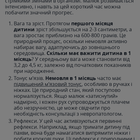
стрімкими змінами в організмі. Малюк розвивається
інтенсивно, і навіть за цей короткий час можна
побачити значний прогрес.
Вага та зріст. Протягом
першого місяця
дитини
зріст збільшується на 2-3 сантиметри, а
вага зростає приблизно на 600-800 грамів. Це
природний процес, оскільки немовля активно
набирає вагу, адаптуючись до зовнішнього
середовища.
Скільки має важити дитина в 1
місяць
? У середньому вага може становити від
3,2 до 4,5 кг, залежно від початкових показників
при народженні.
Тонус м’язів.
Немовля в 1 місяць
часто має
підвищений м’язовий тонус
, особливо в ручках і
ніжках. Це природний стан, який поступово
нормалізується. Якщо малюк «затиснутий»
надмірно, і кожен рух супроводжується плачем
або незручністю, це може свідчити про
необхідність консультації з невропатологом.
Рефлекси. У цей час активізуються первинні
рефлекси. Наприклад, якщо тримати дитину під
пахви, вона буде намагатися випрямити ніжки і
робити крокові рухи. Ці рефлекси є природними і