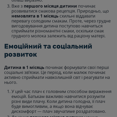
Вже з
першого місяця дитини
починає
розвиватися смакова рецепція. Природньо, що
немовлята в 1 місяць
схильні віддавати
перевагу солодким смакам. Проте, через грудне
вигодовування дитина поступово навчиться
сприймати різноманітні смаки, оскільки смак
грудного молока залежить від раціону матері.
Емоційний та соціальний
розвиток
Дитина в 1 місяць
починає формувати свої перші
соціальні зв’язки. Це період, коли малюк починає
активно сприймати навколишній світ і реагувати на
нього.
У цей час плач є головним способом вираження
емоцій. Батькам важливо навчитися розуміти
різні види плачу. Коли дитина голодна, її плач
буде вимогливим, а якщо вона відчуває
дискомфорт — плач звучатиме роздратовано.