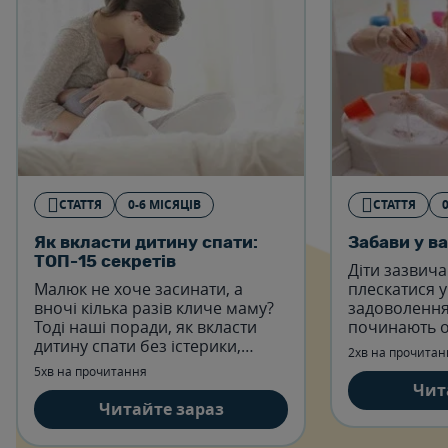
СТАТТЯ
0-6 МІСЯЦІВ
СТАТТЯ
Як вкласти дитину спати:
Забави у ва
ТОП-15 секретів
Діти зазвич
Малюк не хоче засинати, а
плескатися у
вночі кілька разів кличе маму?
задоволення
Тоді наші поради, як вкласти
починають о
дитину спати без істерики,
моменту, кол
2хв на прочитан
обов'язково стануть вам у
сидіти.
5хв на прочитання
пригоді.
Чит
Читайте зараз