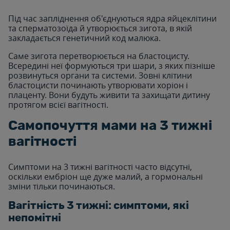
Під час запліднення об'єднуються ядра яйцеклітини
та сперматозоїда й утворюється зигота, в якій
закладається генетичний код малюка.
Саме зигота перетворюється на бластоцисту.
Всередині неї формуються три шари, з яких пізніше
розвинуться органи та системи. Зовні клітини
бластоцисти починають утворювати хоріон і
плаценту. Вони будуть живити та захищати дитину
протягом всієї вагітності.
Самопочуття мами на 3 тижні
вагітності
Симптоми на 3 тижні вагітності часто відсутні,
оскільки ембріон ще дуже малий, а гормональні
зміни тільки починаються.
Вагітність 3 тижні: симптоми, які
непомітні