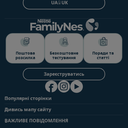
UA - UK
Поштова
Безкоштовне
Поради та
розсилка
тестування
статті
Зареєструватись
Популярні сторінки
Зв'яжіться з нами
Про клуб
Дивись мапу сайту
Поширені запитання
Переваги клубу
Вагітність
0-6 місяців
Особистий кабінет
ВАЖЛИВЕ ПОВІДОМЛЕННЯ
Статті
Статті
Увійти/зареєтруватись