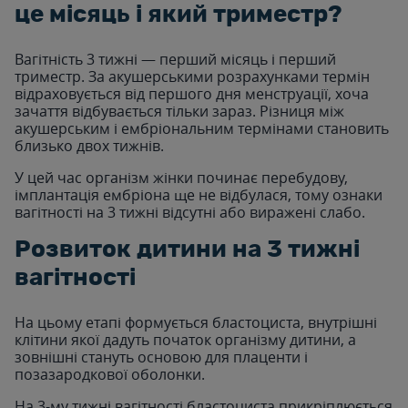
це місяць і який триместр?
Вагітність 3 тижні — перший місяць і перший
триместр. За акушерськими розрахунками термін
відраховується від першого дня менструації, хоча
зачаття відбувається тільки зараз. Різниця між
акушерським і ембріональним термінами становить
близько двох тижнів.
У цей час організм жінки починає перебудову,
імплантація ембріона ще не відбулася, тому ознаки
вагітності на 3 тижні відсутні або виражені слабо.
Розвиток дитини на 3 тижні
вагітності
На цьому етапі формується бластоциста, внутрішні
клітини якої дадуть початок організму дитини, а
зовнішні стануть основою для плаценти і
позазародкової оболонки.
На 3-му тижні вагітності бластоциста прикріплюється