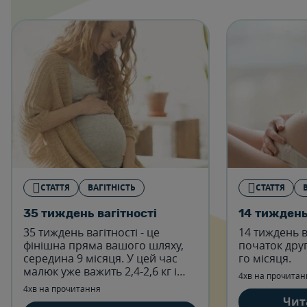
СТАТТЯ
ВАГІТНІСТЬ
СТАТТЯ
35 тиждень вагітності
14 тиждень
35 тиждень вагітності - це
14 тиждень в
фінішна пряма вашого шляху,
початок друг
середина 9 місяця. У цей час
го місяця.
малюк уже важить 2,4-2,6 кг і
4хв на прочитан
має зріст до 45- 47 см -
4хв на прочитання
розміром із велику диню.
Чит