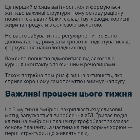
Це перший місяць вагітності, коли формуються
життєво важливі структури, тому основу раціону
повинні складати білки, складні вуглеводи, корисні
жири та продукти з фолієвою кислотою.
Не варто забувати про регулярне пиття. Воно
допомагає підтримувати кровотік і підготуватися до
формування навколоплідних вод.
Важливо повністю відмовитися від алкоголю,
куріння і контакту з токсичними речовинами.
Також потрібна помірна фізична активність, яка
сприяє хорошому самопочуттю і знижує напругу.
Важливі процеси цього тижня
На 3-му тижні ембріон закріплюється у слизовій
матці, запускається вироблення ХГЛ. Триває поділ
клітин на ембріон і плаценту: трофобласт закладає
основу плаценти, а частина клітин формує хоріон —
перші структури, що живлять плід.