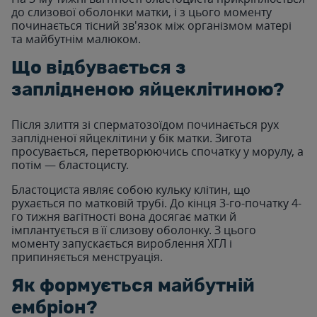
до слизової оболонки матки, і з цього моменту
починається тісний зв'язок між організмом матері
та майбутнім малюком.
Що відбувається з
заплідненою яйцеклітиною?
Після злиття зі сперматозоїдом починається рух
заплідненої яйцеклітини у бік матки. Зигота
просувається, перетворюючись спочатку у морулу, а
потім — бластоцисту.
Бластоциста являє собою кульку клітин, що
рухається по матковій трубі. До кінця 3-го-початку 4-
го тижня вагітності вона досягає матки й
імплантується в її слизову оболонку. З цього
моменту запускається вироблення ХГЛ і
припиняється менструація.
Як формується майбутній
ембріон?