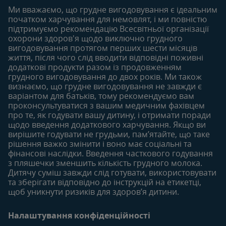
Продукти
Ми вважаємо, що грудне вигодовування є ідеальним
Придбати
початком харчування для немовлят, і ми повністю
6-12 місяців
12-18 місяців
підтримуємо рекомендацію Всесвітньої організації
Наші бренди
Статті
Статті
охорони здоров'я щодо виключно грудного
Безкоштовні тестування
вигодовування протягом перших шести місяців
Продукти
Продукти
життя, після чого слід вводити відповідні поживні
18-24 місяців
додаткові продукти разом із продовженням
грудного вигодовування до двох років. Ми також
Статті
визнаємо, що грудне вигодовування не завжди є
Продукти
варіантом для батьків, тому рекомендуємо вам
проконсультуватися з вашим медичним фахівцем
про те, як годувати вашу дитину, і отримати поради
щодо введення додаткового харчування. Якщо ви
вирішите годувати не грудьми, пам’ятайте, що таке
рішення важко змінити і воно має соціальні та
фінансові наслідки. Введення часткового годування
з пляшечки зменшить кількість грудного молока.
Дитячу суміш завжди слід готувати, використовувати
та зберігати відповідно до інструкцій на етикетці,
щоб уникнути ризиків для здоров’я дитини.
Налаштування конфіденційності