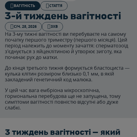
ВАГІТНІСТЬ
СТАТТЯ
3-й тиждень вагітності
СІЧ. 28, 2026
3ХВ
На 3-му тижні вагітності ви перебуваєте на самому
початку першого триместру (першого місяця). Цей
період належить до моменту зачаття: сперматозоїд
з'єднується з яйцеклітиною й утворює зиготу, яка
починає рух до матки.
До кінця третього тижня формується бластоциста —
кулька клітин розміром близько 0,1 мм, в якій
закладений генетичний код малюка.
У цей час вага ембріона мікроскопічна,
гормональна перебудова ще не запущена, тому
симптоми вагітності повністю відсутні або дуже
слабкі.
3 тиждень вагітності — який