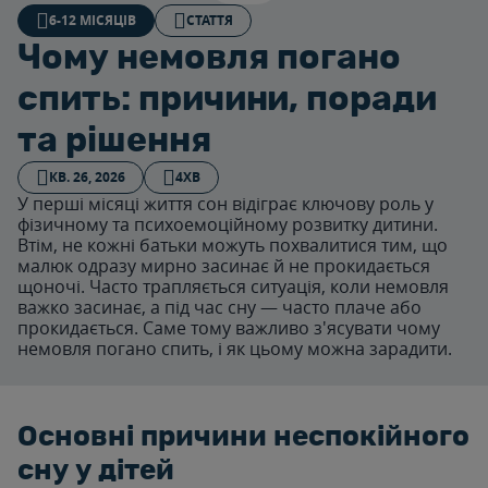
6-12 МІСЯЦІВ
СТАТТЯ
Чому немовля погано
спить: причини, поради
та рішення
КВ. 26, 2026
4ХВ
У перші місяці життя сон відіграє ключову роль у
фізичному та психоемоційному розвитку дитини.
Втім, не кожні батьки можуть похвалитися тим, що
малюк одразу мирно засинає й не прокидається
щоночі. Часто трапляється ситуація, коли немовля
важко засинає, а під час сну — часто плаче або
прокидається. Саме тому важливо з'ясувати чому
немовля погано спить, і як цьому можна зарадити.
Основні причини неспокійного
сну у дітей