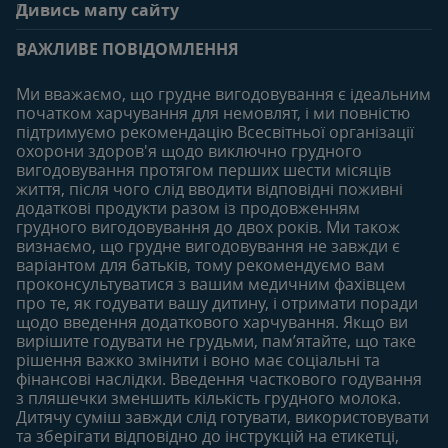
Дивись мапу сайту
Поширені запитання
Переваги клубу
Вагітність
0-6 місяців
Особистий кабінет
ВАЖЛИВЕ ПОВІДОМЛЕННЯ
Статті
Статті
Увійти/зареєтруватись
Продукти
Ми вважаємо, що грудне вигодовування є ідеальним
Придбати
початком харчування для немовлят, і ми повністю
6-12 місяців
12-18 місяців
підтримуємо рекомендацію Всесвітньої організації
Наші бренди
Статті
Статті
охорони здоров'я щодо виключно грудного
Безкоштовні тестування
вигодовування протягом перших шести місяців
Продукти
Продукти
життя, після чого слід вводити відповідні поживні
18-24 місяців
додаткові продукти разом із продовженням
грудного вигодовування до двох років. Ми також
Статті
визнаємо, що грудне вигодовування не завжди є
Продукти
варіантом для батьків, тому рекомендуємо вам
проконсультуватися з вашим медичним фахівцем
про те, як годувати вашу дитину, і отримати поради
щодо введення додаткового харчування. Якщо ви
вирішите годувати не грудьми, пам’ятайте, що таке
рішення важко змінити і воно має соціальні та
фінансові наслідки. Введення часткового годування
з пляшечки зменшить кількість грудного молока.
Дитячу суміш завжди слід готувати, використовувати
та зберігати відповідно до інструкцій на етикетці,