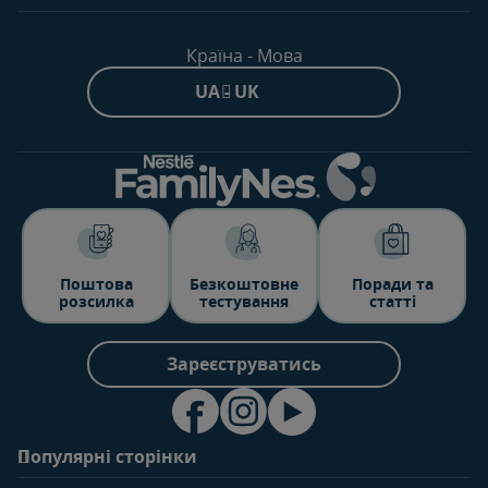
Країна - Мова
UA - UK
Поштова
Безкоштовне
Поради та
розсилка
тестування
статті
Зареєструватись
Популярні сторінки
Зв'яжіться з нами
Про клуб