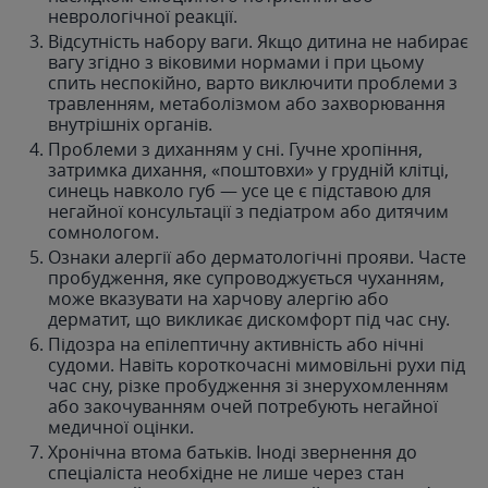
неврологічної реакції.
Відсутність набору ваги. Якщо дитина не набирає
вагу згідно з віковими нормами і при цьому
спить неспокійно, варто виключити проблеми з
травленням, метаболізмом або захворювання
внутрішніх органів.
Проблеми з диханням у сні. Гучне хропіння,
затримка дихання, «поштовхи» у грудній клітці,
синець навколо губ — усе це є підставою для
негайної консультації з педіатром або дитячим
сомнологом.
Ознаки алергії або дерматологічні прояви. Часте
пробудження, яке супроводжується чуханням,
може вказувати на харчову алергію або
дерматит, що викликає дискомфорт під час сну.
Підозра на епілептичну активність або нічні
судоми. Навіть короткочасні мимовільні рухи під
час сну, різке пробудження зі знерухомленням
або закочуванням очей потребують негайної
медичної оцінки.
Хронічна втома батьків. Іноді звернення до
спеціаліста необхідне не лише через стан