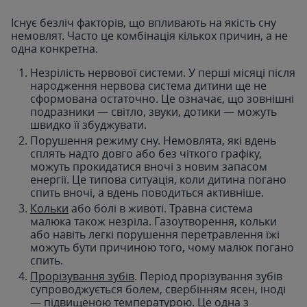
Існує безліч факторів, що впливають на якість сну
немовлят. Часто це комбінація кількох причин, а не
одна конкретна.
Незрілість нервової системи. У перші місяці після
народження нервова система дитини ще не
сформована остаточно. Це означає, що зовнішні
подразники — світло, звуки, дотики — можуть
швидко її збуджувати.
Порушення режиму сну. Немовлята, які вдень
сплять надто довго або без чіткого графіку,
можуть прокидатися вночі з новим запасом
енергії. Це типова ситуація, коли дитина погано
спить вночі, а вдень поводиться активніше.
Кольки
або болі в животі. Травна система
малюка також незріла. Газоутворення, кольки
або навіть легкі порушення перетравлення їжі
можуть бути причиною того, чому малюк погано
спить.
Прорізування зубів
. Період прорізування зубів
супроводжується болем, свербінням ясен, іноді
— підвищеною температурою. Це одна з