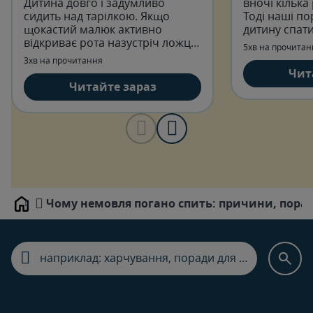
Дитина довго і задумливо
вночі кілька
сидить над тарілкою. Якщо
Тоді наші по
щокастий малюк активно
дитину спати
відкриває рота назустріч ложці,
обов'язково 
5хв на прочитан
батьківське серце спокійне.
пригоді.
3хв на прочитання
Чит
Читайте зараз
Чому немовля погано спить: причини, пора
Home