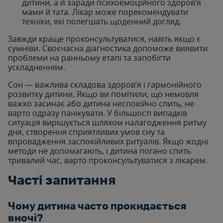
дитини, а й заради психоемоційного здоров’я
мами й тата. Лікар може порекомендувати
техніки, які полегшать щоденний догляд.
Завжди краще проконсультуватися, навіть якщо є
сумніви. Своєчасна діагностика допоможе виявити
проблеми на ранньому етапі та запобігти
ускладненням.
Сон — важлива складова здоров’я і гармонійного
розвитку дитини. Якщо ви помітили, що немовля
важко засинає або дитина неспокійно спить, не
варто одразу панікувати. У більшості випадків
ситуація вирішується шляхом налагодження ритму
дня, створення сприятливих умов сну та
впровадження заспокійливих ритуалів. Якщо жодні
методи не допомагають, і дитина погано спить
тривалий час, варто проконсультуватися з лікарем.
Часті запитання
Чому дитина часто прокидається
вночі?