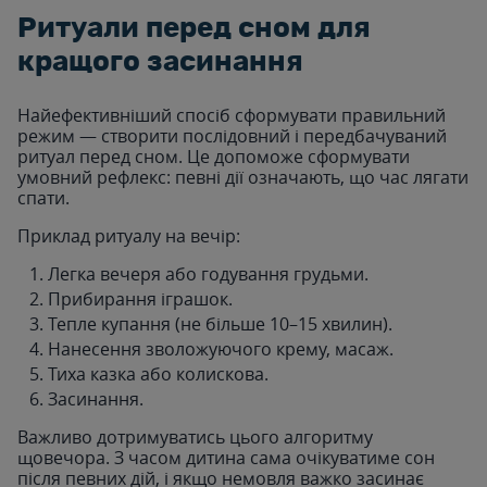
Ритуали перед сном для
кращого засинання
Найефективніший спосіб сформувати правильний
режим — створити послідовний і передбачуваний
ритуал перед сном. Це допоможе сформувати
умовний рефлекс: певні дії означають, що час лягати
спати.
Приклад ритуалу на вечір:
Легка вечеря або годування грудьми.
Прибирання іграшок.
Тепле купання (не більше 10–15 хвилин).
Нанесення зволожуючого крему, масаж.
Тиха казка або колискова.
Засинання.
Важливо дотримуватись цього алгоритму
щовечора. З часом дитина сама очікуватиме сон
після певних дій, і якщо немовля важко засинає