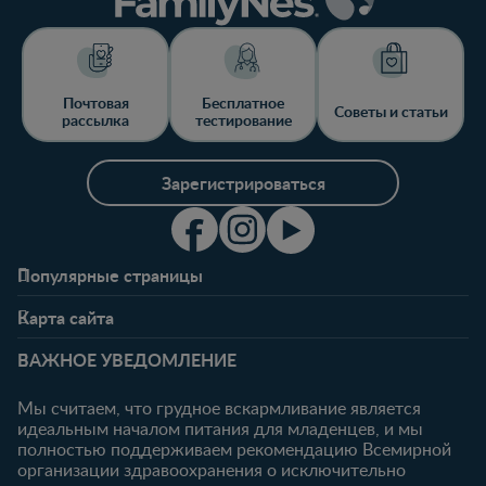
Почтовая
Бесплатное
Советы и статьи
рассылка
тестирование
Зарегистрироваться
Популярные страницы
Свяжитесь с нами
О клубе
Карта сайта
Часто задаваемые
Преимущества клуба
Беременность
0-6 месяцев
вопросы
Личный кабинет
ВАЖНОЕ УВЕДОМЛЕНИЕ
Статьи
Статьи
Ввойти/
Продукты
Зарегистрироваться
Мы считаем, что грудное вскармливание является
идеальным началом питания для младенцев, и мы
6-12 месяцев
12-18 месяцев
Купить
полностью поддерживаем рекомендацию Всемирной
Статьи
Статьи
организации здравоохранения о исключительно
Наши бренды