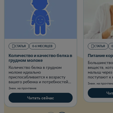
СТАТЬЯ
0-6 МЕСЯЦЕВ
СТАТЬЯ
Количество и качество белка в
Питание ко
грудном молоке
Большинство
Количество белка в грудном
веществ, кот
молоке идеально
малыш через 
приспосабливается к возрасту
поступают к 
вашего ребенка и потребностей
содержащихс
5мин. на прочтен
на каждом этапе его развития.
организме.
3мин. на прочтение
Чит
Читать сейчас