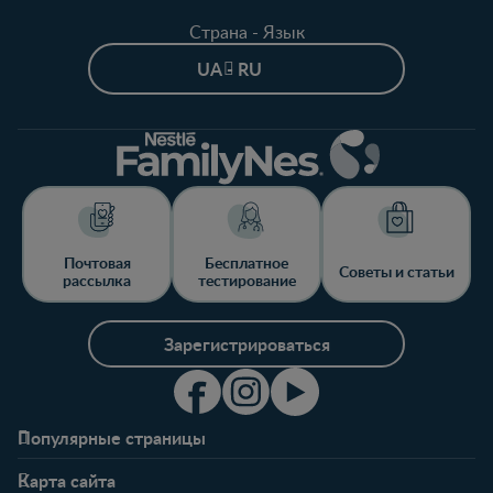
Страна - Язык
UA - RU
Почтовая
Бесплатное
Советы и статьи
рассылка
тестирование
Зарегистрироваться
Популярные страницы
Свяжитесь с нами
О клубе
Карта сайта
Часто задаваемые
Преимущества клуба