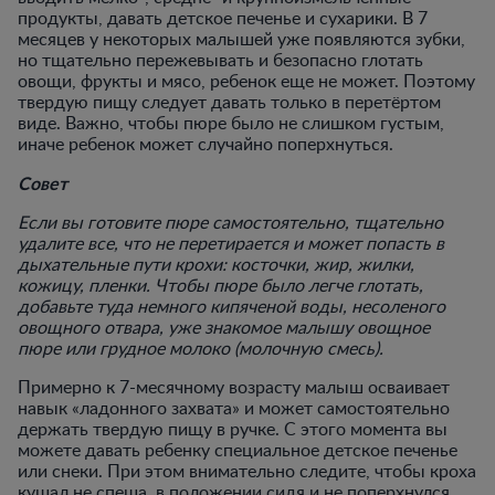
продукты, давать детское печенье и сухарики. В 7
месяцев у некоторых малышей уже появляются зубки,
но тщательно пережевывать и безопасно глотать
овощи, фрукты и мясо, ребенок еще не может. Поэтому
твердую пищу следует давать только в перетёртом
виде. Важно, чтобы пюре было не слишком густым,
иначе ребенок может случайно поперхнуться.
Совет
Если вы готовите пюре самостоятельно, тщательно
удалите все, что не перетирается и может попасть в
дыхательные пути крохи: косточки, жир, жилки,
кожицу, пленки. Чтобы пюре было легче глотать,
добавьте туда немного кипяченой воды, несоленого
овощного отвара, уже знакомое малышу овощное
пюре или грудное молоко (молочную смесь).
Примерно к 7-месячному возрасту малыш осваивает
навык «ладонного захвата» и может самостоятельно
держать твердую пищу в ручке. С этого момента вы
можете давать ребенку специальное детское печенье
или снеки. При этом внимательно следите, чтобы кроха
кушал не спеша, в положении сидя и не поперхнулся.