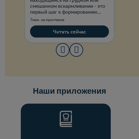
находящимся на грудном или
смешанном вскармливании - это
первый шаг к формированию
здоровья малыша, знакомство с
7мин. на прочтение
многообразием вкусов и
становление навыков
Читать сейчас
самостоятельного
Наши приложения