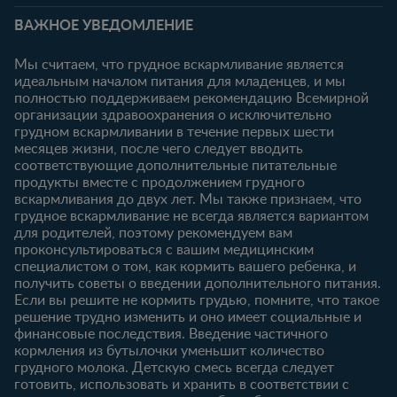
Беременность
0-6 месяцев
вопросы
Личный кабинет
ВАЖНОЕ УВЕДОМЛЕНИЕ
Статьи
Статьи
Ввойти/
Продукты
Зарегистрироваться
Мы считаем, что грудное вскармливание является
идеальным началом питания для младенцев, и мы
6-12 месяцев
12-18 месяцев
Купить
полностью поддерживаем рекомендацию Всемирной
Статьи
Статьи
организации здравоохранения о исключительно
Наши бренды
грудном вскармливании в течение первых шести
Продукты
Продукты
Бесплатные
месяцев жизни, после чего следует вводить
тестирования
18-24 месяцев
соответствующие дополнительные питательные
продукты вместе с продолжением грудного
Статьи
вскармливания до двух лет. Мы также признаем, что
Продукты
грудное вскармливание не всегда является вариантом
для родителей, поэтому рекомендуем вам
проконсультироваться с вашим медицинским
специалистом о том, как кормить вашего ребенка, и
получить советы о введении дополнительного питания.
Если вы решите не кормить грудью, помните, что такое
решение трудно изменить и оно имеет социальные и
финансовые последствия. Введение частичного
кормления из бутылочки уменьшит количество
грудного молока. Детскую смесь всегда следует
готовить, использовать и хранить в соответствии с