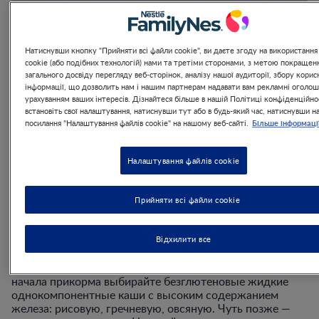
Натиснувши кнопку "Прийняти всі файли cookie", ви даєте згоду на використання
cookie (або подібних технологій) нами та третіми сторонами, з метою покращен
Меню ребенка в 7 месяцев:
загального досвіду перегляду веб-сторінок, аналізу нашої аудиторії, збору корис
інформації, що дозволить нам і нашим партнерам надавати вам рекламні оголош
вводим новые продукты
урахуванням ваших інтересів. Дізнайтеся більше в нашій Політиці конфіденційнос
встановіть свої налаштування, натиснувши тут або в будь-який час, натиснувши н
Більше інформаці
посилання "Налаштування файлів cookie" на нашому веб-сайті.
Основой рациона по-прежнему является грудное
молоко или детская молочная смесь. Разнообразить
меню поможет детское адаптированное питание:
Налаштування файлів cookie
фруктовые и овощные пюре, молочные и безмолочные
кашки, соки, а также некоторые продукты из
«взрослого стола».
Прийняти всі файли cookie
Каши
Відхилити все
В 7 месяцев безмолочные и молочные каши наравне с
грудным молоком — основа питания ребенка. Для
начала прикорма выбирайте безглютеновые жидкие
однокомпонентные каши с высоким содержанием
железа: рисовую, гречневую, овсяную. Чуть позже —