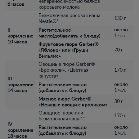
непереносимостью белков
6 часов
коровьего молока
Безмолочная рисовая каша
130 г
Nestle®*
II
Растительное
около
кормление
масло(добавлять к блюду)
1 ч.л.
10 часов
Фруктовое пюре Gerber®
«Яблоко» или «Груши
70 г
Вильямс»
Овощные пюре Gerber®
«Брокколи», «Цветная
170 г
капуста»
III
кормление
Растительное масло
около
14 часов
(добавлять к блюду)
1 ч.л.
Мясное пюре Gerber®
30 г
«Нежные овощи с кроликом»
Овощное пюре или
170 г
безмолочная каша**
IV
Растительное масло
около
кормление
(добавлять к блюду)
1 ч.л.
18 часов