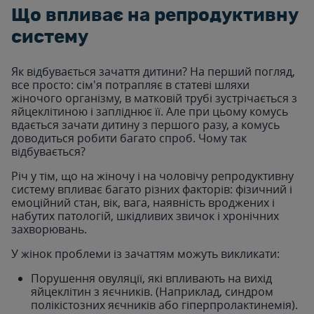
Що впливає на репродуктивну
систему
Як відбувається зачаття дитини? На перший погляд,
все просто: сім'я потрапляє в статеві шляхи
жіночого організму, в матковій трубі зустрічається з
яйцеклітиною і запліднює її. Але при цьому комусь
вдається зачати дитину з першого разу, а комусь
доводиться робити багато спроб. Чому так
відбувається?
Річ у тім, що на жіночу і на чоловічу репродуктивну
систему впливає багато різних факторів: фізичний і
емоційний стан, вік, вага, наявність вроджених і
набутих патологій, шкідливих звичок і хронічних
захворювань.
У жінок проблеми із зачаттям можуть викликати:
Порушення овуляції, які впливають на вихід
яйцеклітин з яєчників. (Наприклад, синдром
полікістозних яєчників або гіперпролактинемія).