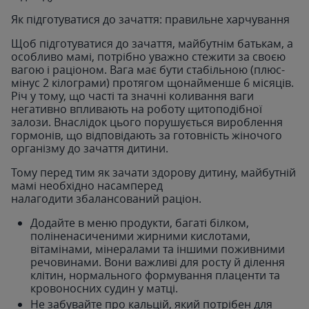
Як підготуватися до зачаття: правильне харчування
Щоб підготуватися до зачаття, майбутнім батькам, а
особливо мамі, потрібно уважно стежити за своєю
вагою і раціоном. Вага має бути стабільною (плюс-
мінус 2 кілограми) протягом щонайменше 6 місяців.
Річ у тому, що часті та значні коливання ваги
негативно впливають на роботу щитоподібної
залози. Внаслідок цього порушується вироблення
гормонів, що відповідають за готовність жіночого
організму до зачаття дитини.
Тому перед тим як зачати здорову дитину, майбутній
мамі необхідно насамперед
налагодити збалансований раціон.
Додайте в меню продукти, багаті білком,
поліненасиченими жирними кислотами,
вітамінами, мінералами та іншими поживними
речовинами. Вони важливі для росту й ділення
клітин, нормального формування плаценти та
кровоносних судин у матці.
Не забувайте про кальцій, який потрібен для