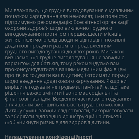
Увійти/зареєтруватись
Продукти
Ми вважаємо, що грудне вигодовування є ідеальним
Придбати
початком харчування для немовлят, і ми повністю
6-12 місяців
12-18 місяців
підтримуємо рекомендацію Всесвітньої організації
Наші бренди
Статті
Статті
охорони здоров'я щодо виключно грудного
Безкоштовні тестування
вигодовування протягом перших шести місяців
Продукти
Продукти
життя, після чого слід вводити відповідні поживні
18-24 місяців
додаткові продукти разом із продовженням
грудного вигодовування до двох років. Ми також
Статті
визнаємо, що грудне вигодовування не завжди є
Продукти
варіантом для батьків, тому рекомендуємо вам
проконсультуватися з вашим медичним фахівцем
про те, як годувати вашу дитину, і отримати поради
щодо введення додаткового харчування. Якщо ви
вирішите годувати не грудьми, пам’ятайте, що таке
рішення важко змінити і воно має соціальні та
фінансові наслідки. Введення часткового годування
з пляшечки зменшить кількість грудного молока.
Дитячу суміш завжди слід готувати, використовувати
та зберігати відповідно до інструкцій на етикетці,
щоб уникнути ризиків для здоров’я дитини.
Налаштування конфіденційності