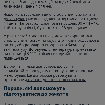
циклу — 5 днів до овуляції (виходу яйцеклітини з
яєчника) і 1 день після неї.
Якщо менструальний цикл стабільний,
визначити
дату овуляції
можна, віднявши від тривалості циклу
14 днів. Наприклад, цикл триває 30 днів. 30 – 14 = 16.
Тобто овуляція відбувається на 16 день циклу..
У разі нестабільності циклу можна скористатися
спеціальним тестом на овуляцію, який продається в
аптеці, або регулярно вимірювати базальну
температуру. До овуляції, температура тримається
на позначці 37 °C, а після виходу яйцеклітини —
підвищується..
До речі, як тільки дізнаєтеся, що вагітні —
запам'ятайте точну дату початку вашої останньої
менструації. Це допоможе розрахувати
орієнтовну
дату народження вашого малюка
.
Поради, які допоможуть
підготуватися до зачаття
Що ще важливо врахувати перед тим, як зачати