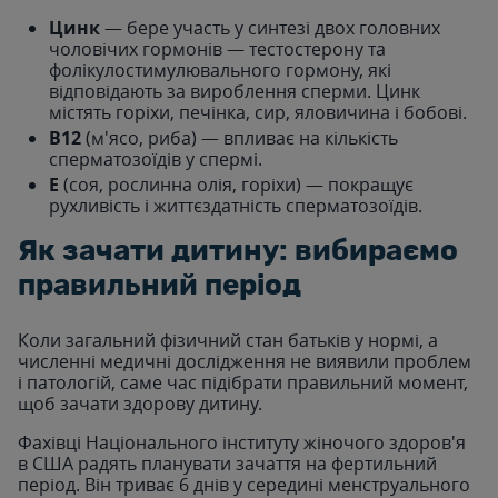
Цинк
— бере участь у синтезі двох головних
чоловічих гормонів — тестостерону та
фолікулостимулювального гормону, які
відповідають за вироблення сперми. Цинк
містять горіхи, печінка, сир, яловичина і бобові.
В12
(м'ясо, риба) — впливає на кількість
сперматозоїдів у спермі.
Е
(соя, рослинна олія, горіхи) — покращує
рухливість і життєздатність сперматозоїдів.
Як зачати дитину: вибираємо
правильний період
Коли загальний фізичний стан батьків у нормі, а
численні медичні дослідження не виявили проблем
і патологій, саме час підібрати правильний момент,
щоб зачати здорову дитину.
Фахівці Національного інституту жіночого здоров'я
в США радять планувати зачаття на фертильний
період. Він триває 6 днів у середині менструального