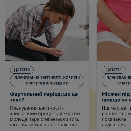
СТАТТЯ
СТАТТЯ
ПЛАНУВАННЯ ВАГІТНОСТІ: КОРИСНІ
ПЛАНУВАННЯ 
СТАТТІ ТА ІНСТРУМЕНТИ
СТАТТІ
Фертильний період: що це
Місячні під
таке?
правда чи 
Планування вагітності –
Під час вагі
хвилюючий процес, але часом
ранніх терм
молода пара стикається з тим,
помічают
що зачати малюка не так вже й
виділен
просто, а період планування
менструальн