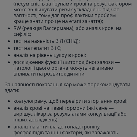
(несумісність за групами крові та резус-фактором
може збільшувати ризик ускладнень під час
вагітності, тому для профілактики проблем
краще знати про це на етапі зачаття);
RW (реакція Вассермана), або аналіз крові на
сифіліс;
тест на наявність ВІЛ (СНІД);
тест на гепатит B і C;
аналіз на рівень цукру в крові;
дослідження функції щитоподібної залози —
патології цього органа можуть негативно
впливати на розвиток дитини.
За наявності показань лікар може порекомендувати
здати:
коагулограму, щоб перевірити згортання крові;
аналіз крові на певні гормони (які саме —
вирішує лікар за результатами консультації або
інших досліджень);
аналіз на антитіла до гонадотропіну,
фосфоліпідів та інші фактори, які заважають