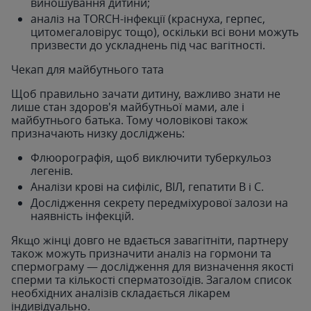
виношування дитини;
аналіз на TORCH-інфекції (краснуха, герпес,
цитомегаловірус тощо), оскільки всі вони можуть
призвести до ускладнень під час вагітності.
Чекап для майбутнього тата
Щоб правильно зачати дитину, важливо знати не
лише стан здоров'я майбутньої мами, але і
майбутнього батька. Тому чоловікові також
призначають низку досліджень:
Флюорографія, щоб виключити туберкульоз
легенів.
Аналізи крові на сифіліс, ВІЛ, гепатити B і C.
Дослідження секрету передміхурової залози на
наявність інфекцій.
Якщо жінці довго не вдається завагітніти, партнеру
також можуть призначити аналіз на гормони та
спермограму — дослідження для визначення якості
сперми та кількості сперматозоїдів. Загалом список
необхідних аналізів складається лікарем
індивідуально.