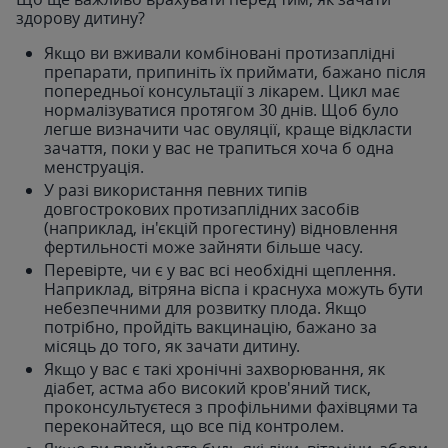
здорову дитину?
Якщо ви вживали комбіновані протизаплідні
препарати, припиніть їх приймати, бажано після
попередньої консультації з лікарем. Цикл має
нормалізуватися протягом 30 днів. Щоб було
легше визначити час овуляції, краще відкласти
зачаття, поки у вас не трапиться хоча б одна
менструація.
У разі використання певних типів
довгострокових протизаплідних засобів
(наприклад, ін'єкцій прогестину) відновлення
фертильності може зайняти більше часу.
Перевірте, чи є у вас всі необхідні щеплення.
Наприклад, вітряна віспа і краснуха можуть бути
небезпечними для розвитку плода. Якщо
потрібно, пройдіть вакцинацію, бажано за
місяць до того, як зачати дитину.
Якщо у вас є такі хронічні захворювання, як
діабет, астма або високий кров'яний тиск,
проконсультуєтеся з профільними фахівцями та
переконайтеся, що все під контролем.