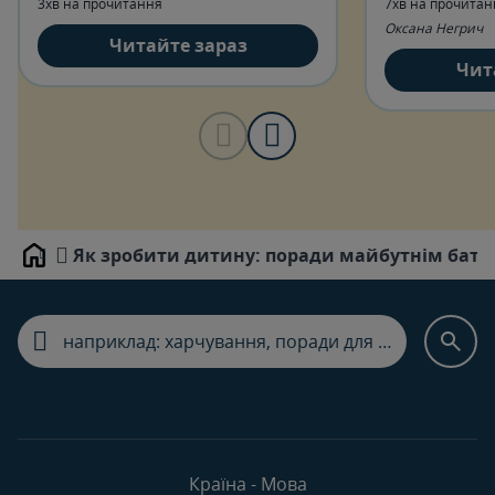
3хв на прочитання
7хв на прочитан
затягується на місяці.
Оксана Негрич
Читайте зараз
Чит
Як зробити дитину: поради майбутнім бат
Home
Країна - Мова