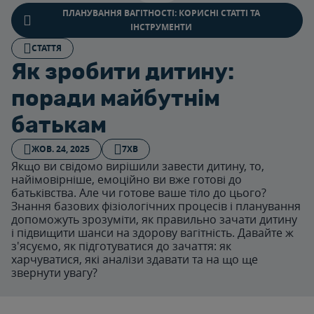
ПЛАНУВАННЯ ВАГІТНОСТІ: КОРИСНІ СТАТТІ ТА
ІНСТРУМЕНТИ
СТАТТЯ
Як зробити дитину:
поради майбутнім
батькам
ЖОВ. 24, 2025
7ХВ
Якщо ви свідомо вирішили завести дитину, то,
найімовірніше, емоційно ви вже готові до
батьківства. Але чи готове ваше тіло до цього?
Знання базових фізіологічних процесів і планування
допоможуть зрозуміти, як правильно зачати дитину
і підвищити шанси на здорову вагітність. Давайте ж
з'ясуємо, як підготуватися до зачаття: як
харчуватися, які аналізи здавати та на що ще
звернути увагу?