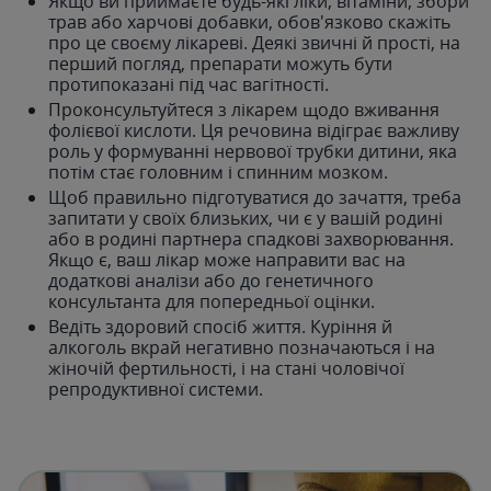
Якщо ви приймаєте будь-які ліки, вітаміни, збори
трав або харчові добавки, обов'язково скажіть
про це своєму лікареві. Деякі звичні й прості, на
перший погляд, препарати можуть бути
протипоказані під час вагітності.
Проконсультуйтеся з лікарем щодо вживання
фолієвої кислоти. Ця речовина відіграє важливу
роль у формуванні нервової трубки дитини, яка
потім стає головним і спинним мозком.
Щоб правильно підготуватися до зачаття, треба
запитати у своїх близьких, чи є у вашій родині
або в родині партнера спадкові захворювання.
Якщо є, ваш лікар може направити вас на
додаткові аналізи або до генетичного
консультанта для попередньої оцінки.
Ведіть здоровий спосіб життя. Куріння й
алкоголь вкрай негативно позначаються і на
жіночій фертильності, і на стані чоловічої
репродуктивної системи.