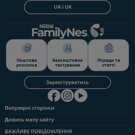
UA - UK
Поштова
Безкоштовне
Поради та
розсилка
тестування
статті
Зареєструватись
Популярні сторінки
Зв'яжіться з нами
Про клуб
Дивись мапу сайту
Поширені запитання
Переваги клубу
Вагітність
0-6 місяців
Особистий кабінет
ВАЖЛИВЕ ПОВІДОМЛЕННЯ
Статті
Статті