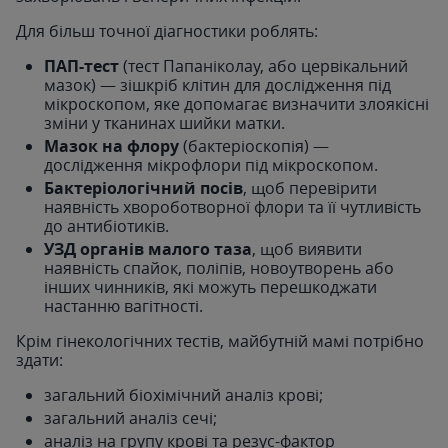
Для більш точної діагностики роблять:
ПАП-тест
(тест Папаніколау, або цервікальний
мазок) — зішкріб клітин для дослідження під
мікроскопом, яке допомагає визначити злоякісні
зміни у тканинах шийки матки.
Мазок на флору
(бактеріоскопія) —
дослідження мікрофлори під мікроскопом.
Бактеріологічний посів
, щоб перевірити
наявність хвороботворної флори та її чутливість
до антибіотиків.
УЗД органів малого таза
, щоб виявити
наявність спайок, поліпів, новоутворень або
інших чинників, які можуть перешкоджати
настанню вагітності.
Крім гінекологічних тестів, майбутній мамі потрібно
здати:
загальний біохімічний аналіз крові;
загальний аналіз сечі;
аналіз на групу крові та резус-фактор