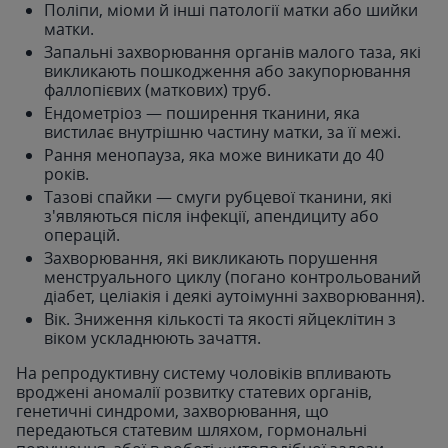
Поліпи, міоми й інші патології матки або шийки
матки.
Запальні захворювання органів малого таза, які
викликають пошкодження або закупорювання
фаллопієвих (маткових) труб.
Ендометріоз — поширення тканини, яка
вистилає внутрішню частину матки, за її межі.
Рання менопауза, яка може виникати до 40
років.
Тазові спайки — смуги рубцевої тканини, які
з'являються після інфекції, апендициту або
операцій.
Захворювання, які викликають порушення
менструального циклу (погано контрольований
діабет, целіакія і деякі аутоімунні захворювання).
Вік. Зниження кількості та якості яйцеклітин з
віком ускладнюють зачаття.
На репродуктивну систему чоловіків впливають
вроджені аномалії розвитку статевих органів,
генетичні синдроми, захворювання, що
передаються статевим шляхом, гормональні