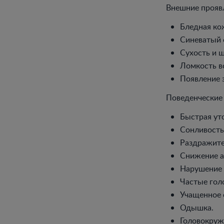
Внешние прояв
Бледная ко
Синеватый 
Сухость и 
Ломкость во
Появление з
Поведенческие
Быстрая ут
Сонливость
Раздражите
Снижение а
Нарушение 
Частые гол
Учащенное 
Одышка.
Головокруж