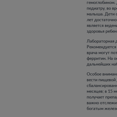
гемоглобином.
педиатру, во в
малыша. Дети о
лет достаточно
является веден
здоровья ребен
Лабораторная д
Рекомендуется 
врача могут по
ферритин. На о
дальнейших на
Особое внимани
вести пищевой 
сбалансированн
месяцев; в 15 
получает препа
важно отслежив
богатым желез