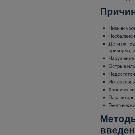
Причин
Низкий уро
Несбаланси
Дети на гр
прикорма, 
Нарушение 
Острые или
Недостаточ
Интенсивны
Хронически
Паразитарн
Генетически
Методы
введен