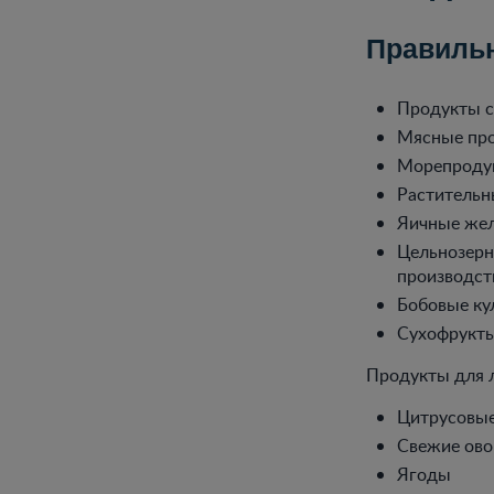
Правильн
Продукты с
Мясные про
Морепродук
Растительн
Яичные же
Цельнозерн
производст
Бобовые ку
Сухофрукт
Продукты для л
Цитрусовы
Свежие ов
Ягоды