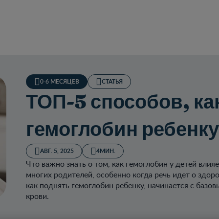
0-6 МЕСЯЦЕВ
СТАТЬЯ
ТОП-5 способов, ка
гемоглобин ребенк
АВГ. 5, 2025
4МИН.
Что важно знать о том, как гемоглобин у детей влия
многих родителей, особенно когда речь идет о здор
как поднять гемоглобин ребенку, начинается с базо
крови.