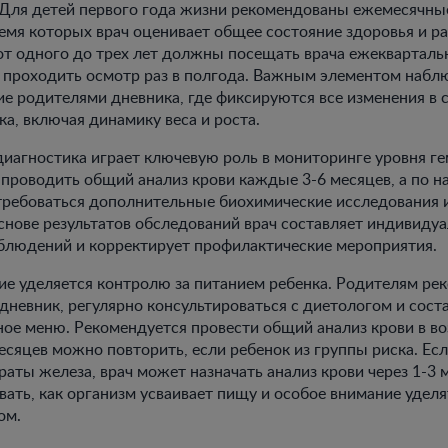
 Для детей первого года жизни рекомендованы ежемесячны
ремя которых врач оценивает общее состояние здоровья и р
т одного до трех лет должны посещать врача ежеквартальн
 проходить осмотр раз в полгода. Важным элементом набл
ие родителями дневника, где фиксируются все изменения в 
ка, включая динамику веса и роста.
иагностика играет ключевую роль в мониторинге уровня ге
проводить общий анализ крови каждые 3-6 месяцев, а по н
требоваться дополнительные биохимические исследования и
снове результатов обследований врач составляет индивиду
блюдений и корректирует профилактические мероприятия.
е уделяется контролю за питанием ребенка. Родителям ре
дневник, регулярно консультироваться с диетологом и сост
ое меню. Рекомендуется провести общий анализ крови в во
месяцев можно повторить, если ребенок из группы риска. Е
раты железа, врач может назначать анализ крови через 1-3 
ать, как организм усваивает пищу и особое внимание уделя
ом.