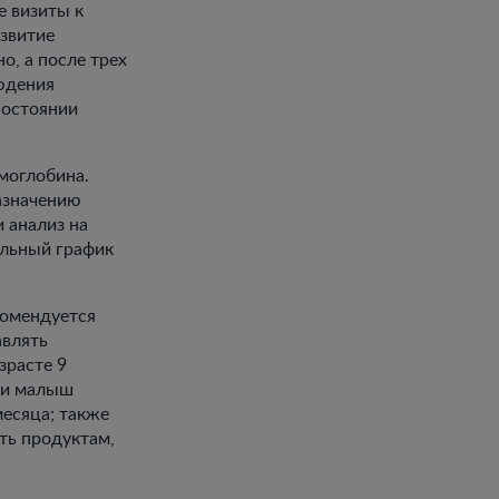
е визиты к
азвитие
о, а после трех
юдения
состоянии
моглобина.
азначению
 анализ на
альный график
комендуется
авлять
зрасте 9
сли малыш
месяца; также
ть продуктам,