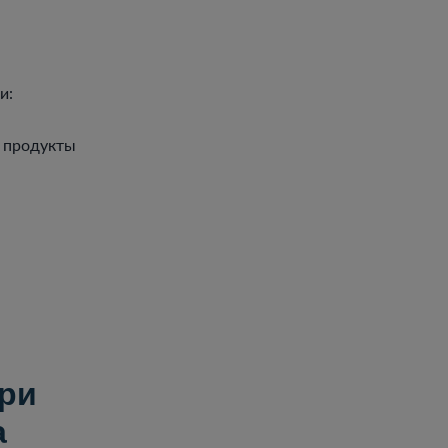
и:
т продукты
ри
а