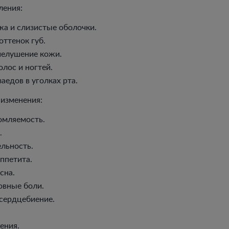
ления:
жа и слизистые оболочки.
оттенок губ.
шелушение кожи.
лос и ногтей.
аедов в уголках рта.
 изменения:
омляемость.
.
льность.
ппетита.
сна.
овные боли.
сердцебиение.
ения.