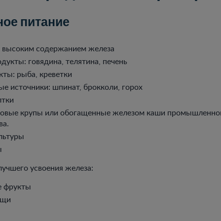
ое питание
 высоким содержанием железа
дукты: говядина, телятина, печень
ты: рыба, креветки
ые источники: шпинат, брокколи, горох
лтки
овые крупы или обогащенные железом каши промышленно
ва.
льтуры
ы
учшего усвоения железа:
е фрукты
ощи