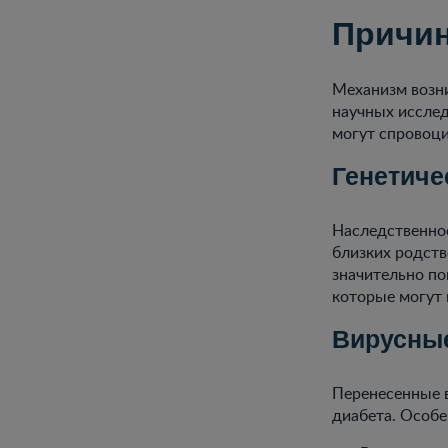
Причин
Механизм возни
научных иссле
могут спровоци
Генетиче
Наследственнос
близких родств
значительно по
которые могут
Вирусны
Перенесенные в
диабета. Особ