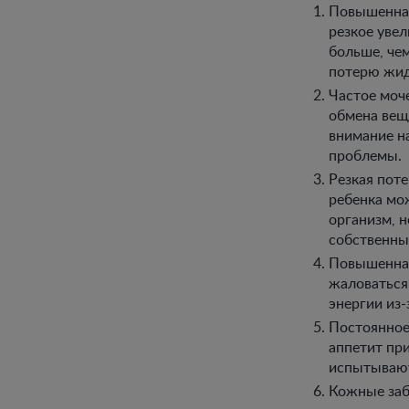
Повышенная
резкое уве
больше, чем
потерю жид
Частое моч
обмена вещ
внимание на
проблемы.
Резкая пот
ребенка мо
организм, н
собственны
Повышенная
жаловаться 
энергии из-
Постоянное
аппетит пр
испытывают
Кожные заб