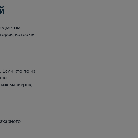
й
предметом
торов, которые
 Если кто-то из
енка
ских маркеров,
сахарного