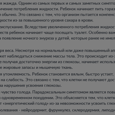
 жажда. Одним из самых первых и самых заметных симпто
личение потребления жидкости. Ребенок начинает пить гора
 обычно. Это связано с тем, что организм пытается компен
кости из-за повышенного уровня сахара в крови.
еиспускание. Вследствие увеличенного потребления жидкос
еств ребенок начинает чаще посещать туалет. Особенно ва
 появление ночного энуреза у детей, которые ранее не имел
еря веса. Несмотря на нормальный или даже повышенный ап
жет наблюдаться снижение массы тела. Это происходит из-з
е получая достаточно энергии из глюкозы, начинает исполь
е жировые запасы и мышечную ткань.
 утомляемость. Ребенок становится вялым, быстро устает,
на слабость. Это связано с тем, что клетки не получают до
за нарушения усвоения глюкозы.
 чувство голода. Парадоксальным симптомом является по
и одновременном похудении. Это объясняется тем, что клет
 «энергетический голод» из-за невозможности усвоить глюк
олевания - нейродермит, фурункулез, склеродермия, липод