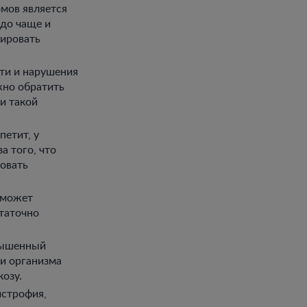
мов является
здо чаще и
сировать
ти и нарушения
жно обратить
и такой
петит, у
а того, что
зовать
 может
статочно
вышенный
ки организма
озу.
истрофия,