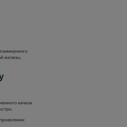
аутоиммунного
ой железы,
у
менного начала
ыстро.
проявления: