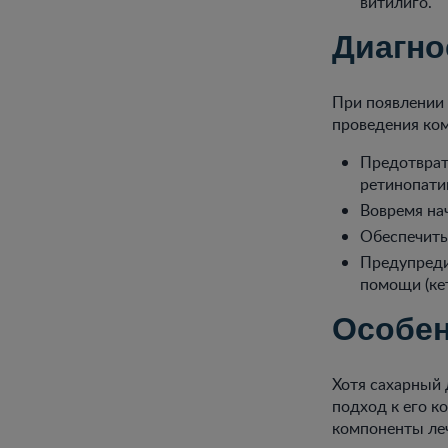
витилиго.
Диагно
При появлении 
проведения ком
Предотврат
ретинопатии
Вовремя на
Обеспечить
Предупреди
помощи (ке
Особен
Хотя сахарный 
подход к его к
компоненты ле