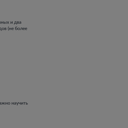
вных и два
ов (не более
ажно научить