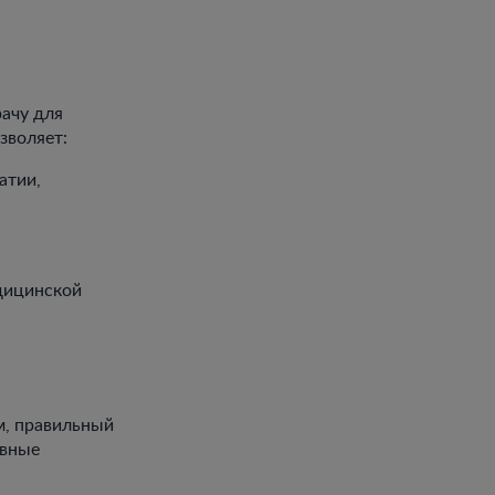
ачу для
зволяет:
атии,
дицинской
м, правильный
овные