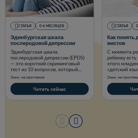
СТАТЬЯ
0-6 МЕСЯЦЕВ
СТАТЬЯ
Эдинбургская шкала
Как понять 
послеродовой депрессии
жестов
Эдинбургская шкала
С момента р
послеродовой депрессии (EPDS)
ребенку есть 
— это короткий скрининговый
этого младен
тест из 10 вопросов, который
«детский язык
помогает выявить признаки
когда устал, 
3мин. на прочтение
2мин. на прочтен
постнатальной депрессии
когда хочет 
(эмоционального благополучия
Читать сейчас
Чит
женщины посл