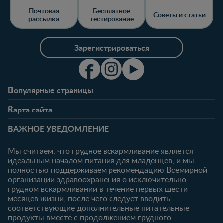
Почтовая
Бесплатное
Советы и статьи
рассылка
тестирование
Зарегистрироваться
Популярные страницы
Свяжитесь с нами
О клубе
Карта сайта
Часто задаваемые
Преимущества клуба
Беременность
0-6 месяцев
вопросы
Личный кабинет
ВАЖНОЕ УВЕДОМЛЕНИЕ
Статьи
Статьи
Ввойти/
Продукты
Зарегистрироваться
Мы считаем, что грудное вскармливание является
идеальным началом питания для младенцев, и мы
6-12 месяцев
12-18 месяцев
Купить
полностью поддерживаем рекомендацию Всемирной
Статьи
Статьи
организации здравоохранения о исключительно
Наши бренды
грудном вскармливании в течение первых шести
Продукты
Продукты
Бесплатные
месяцев жизни, после чего следует вводить
тестирования
18-24 месяцев
соответствующие дополнительные питательные
продукты вместе с продолжением грудного
Статьи