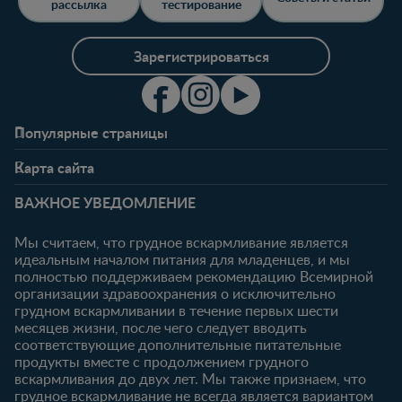
рассылка
тестирование
Зарегистрироваться
Популярные страницы
Свяжитесь с нами
О клубе
Карта сайта
Часто задаваемые
Преимущества клуба
Беременность
0-6 месяцев
вопросы
Личный кабинет
ВАЖНОЕ УВЕДОМЛЕНИЕ
Статьи
Статьи
Ввойти/
Продукты
Зарегистрироваться
Мы считаем, что грудное вскармливание является
идеальным началом питания для младенцев, и мы
6-12 месяцев
12-18 месяцев
Купить
полностью поддерживаем рекомендацию Всемирной
Статьи
Статьи
организации здравоохранения о исключительно
Наши бренды
грудном вскармливании в течение первых шести
Продукты
Продукты
Бесплатные
месяцев жизни, после чего следует вводить
тестирования
18-24 месяцев
соответствующие дополнительные питательные
продукты вместе с продолжением грудного
Статьи
вскармливания до двух лет. Мы также признаем, что
Продукты
грудное вскармливание не всегда является вариантом