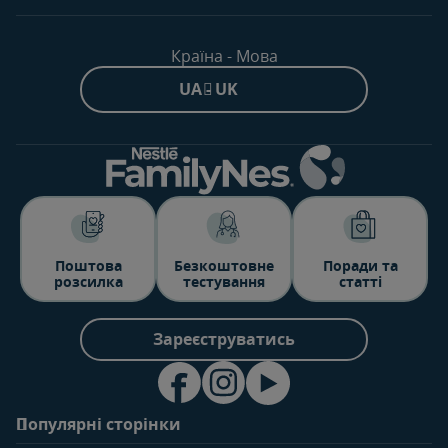
Країна - Мова
UA - UK
Поштова
Безкоштовне
Поради та
розсилка
тестування
статті
Зареєструватись
Популярні сторінки
Зв'яжіться з нами
Про клуб