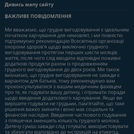
Дивись мапу сайту
Поширені запитання
Переваги клубу
Вагітність
0-6 місяців
Особистий кабінет
ВАЖЛИВЕ ПОВІДОМЛЕННЯ
Статті
Статті
Увійти/зареєтруватись
Продукти
Ми вважаємо, що грудне вигодовування є ідеальним
Придбати
початком харчування для немовлят, і ми повністю
6-12 місяців
12-18 місяців
підтримуємо рекомендацію Всесвітньої організації
Наші бренди
Статті
Статті
охорони здоров'я щодо виключно грудного
Безкоштовні тестування
вигодовування протягом перших шести місяців
Продукти
Продукти
життя, після чого слід вводити відповідні поживні
18-24 місяців
додаткові продукти разом із продовженням
грудного вигодовування до двох років. Ми також
Статті
визнаємо, що грудне вигодовування не завжди є
Продукти
варіантом для батьків, тому рекомендуємо вам
проконсультуватися з вашим медичним фахівцем
про те, як годувати вашу дитину, і отримати поради
щодо введення додаткового харчування. Якщо ви
вирішите годувати не грудьми, пам’ятайте, що таке
рішення важко змінити і воно має соціальні та
фінансові наслідки. Введення часткового годування
з пляшечки зменшить кількість грудного молока.
Дитячу суміш завжди слід готувати, використовувати
та зберігати відповідно до інструкцій на етикетці,