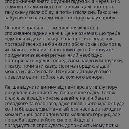
спорожнення зняти брудний підгузок, а через 1-1,5
години посадити його на горщик. Далі повторіть
таку схему після обіду, а потім і після сну. Також не
забувайте хвалити дитину за кожну вдалу спробу.
Основне правило — зменшення кількості
споживаної рідини на ніч. Це не означає, що треба
відмовляти дитині, якщо вона просить води, але
постарайтеся хоча б знизити обсяг соків і компотів,
які мають сильний сечогінний ефект. Спробуйте
придумати власний ритуал, який необхідно
повторювати щодня: перед сном надягнути трусики,
піжаму, почитати казку, сісти на горщик, а далі
можна й лягати спати. Важливо дотримуватися
правил в один і той же час кожного вечора.
Легше відучити дитину від памперсів у теплу пору
року, коли використовується менше одягу. Також
стежте за її
раціоном
: не давайте на ніч багато
солодкого та солоного, адже після цього малюк буде
хотіти більше води. Намагайтеся частіше знаходити
момент, щоб запропонувати малюкові горщик, але
не треба саджати його силою. Якщо він
погоджується спробувати, допоможіть йому потім