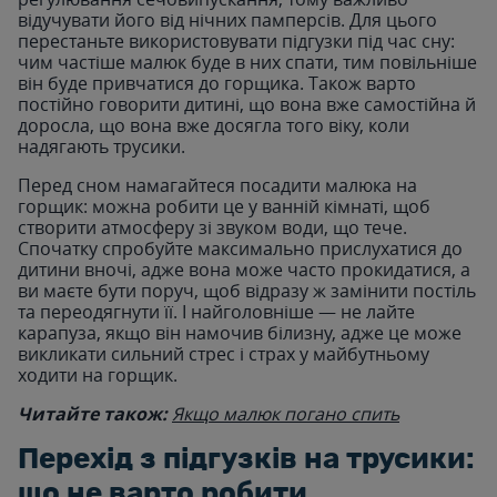
відучувати його від нічних памперсів. Для цього
перестаньте використовувати підгузки під час сну:
чим частіше малюк буде в них спати, тим повільніше
він буде привчатися до горщика. Також варто
постійно говорити дитині, що вона вже самостійна й
доросла, що вона вже досягла того віку, коли
надягають трусики.
Перед сном намагайтеся посадити малюка на
горщик: можна робити це у ванній кімнаті, щоб
створити атмосферу зі звуком води, що тече.
Спочатку спробуйте максимально прислухатися до
дитини вночі, адже вона може часто прокидатися, а
ви маєте бути поруч, щоб відразу ж замінити постіль
та переодягнути її. І найголовніше — не лайте
карапуза, якщо він намочив білизну, адже це може
викликати сильний стрес і страх у майбутньому
ходити на горщик.
Читайте також:
Якщо малюк погано спить
Перехід з підгузків на трусики:
що не варто робити