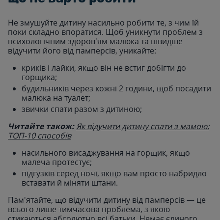
Не змушуйте дитину насильно робити те, з чим їй
поки складно впоратися. Щоб уникнути проблем з
психологічним здоров'ям малюка та швидше
відучити його від памперсів, уникайте:
криків і лайки, якщо він не встиг добігти до
горщика;
будильників через кожні 2 години, щоб посадити
малюка на туалет;
звички спати разом з дитиною;
Читайте також:
Як відучити дитину спати з мамою:
ТОП-10 способів
насильного висаджування на горщик, якщо
малеча протестує;
підгузків серед ночі, якщо вам просто набридло
вставати й міняти штани.
Пам'ятайте, що відучити дитину від памперсів — це
всього лише тимчасова проблема, з якою
стикаються абсолютно всі батьки. Немає єдиного