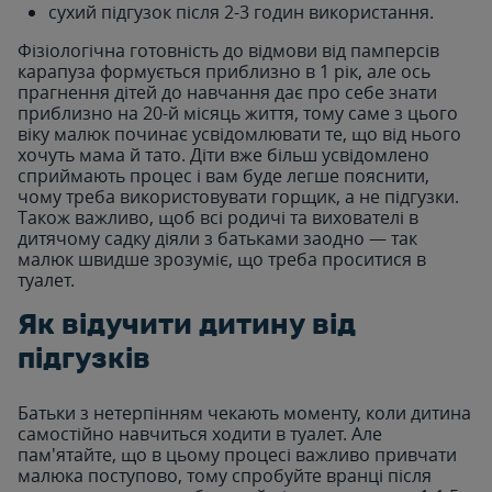
сухий підгузок після 2-3 годин використання.
Фізіологічна готовність до відмови від памперсів
карапуза формується приблизно в 1 рік, але ось
прагнення дітей до навчання дає про себе знати
приблизно на 20-й місяць життя, тому саме з цього
віку малюк починає усвідомлювати те, що від нього
хочуть мама й тато. Діти вже більш усвідомлено
сприймають процес і вам буде легше пояснити,
чому треба використовувати горщик, а не підгузки.
Також важливо, щоб всі родичі та вихователі в
дитячому садку діяли з батьками заодно — так
малюк швидше зрозуміє, що треба проситися в
туалет.
Як відучити дитину від
підгузків
Батьки з нетерпінням чекають моменту, коли дитина
самостійно навчиться ходити в туалет. Але
пам'ятайте, що в цьому процесі важливо привчати
малюка поступово, тому спробуйте вранці після