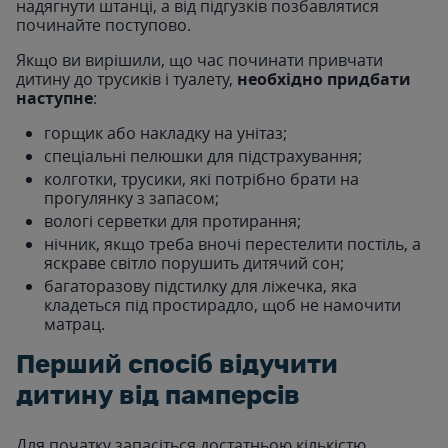
надягнути штанці, а від підгузків позбавлятися
починайте поступово.
Якщо ви вирішили, що час починати привчати
дитину до трусиків і туалету,
необхідно придбати
наступне
:
горщик або накладку на унітаз;
спеціальні пелюшки для підстрахування;
колготки, трусики, які потрібно брати на
прогулянку з запасом;
вологі серветки для протирання;
нічник, якщо треба вночі перестелити постіль, а
яскраве світло порушить дитячий сон;
багаторазову підстилку для ліжечка, яка
кладеться під простирадло, щоб не намочити
матрац.
Перший спосіб відучити
дитину від памперсів
Для початку запасіться достатньою кількістю