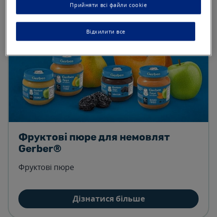
Прийняти всі файли cookie
Відхилити все
Фруктові пюре для немовлят
Gerber®
Фруктові пюре
Дізнатися більше