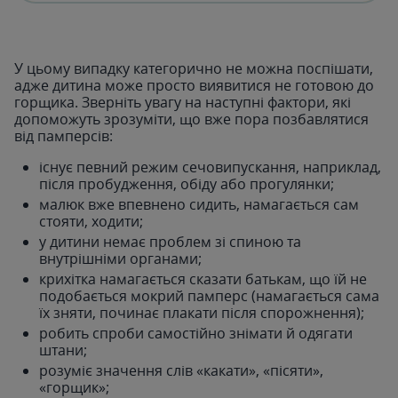
У цьому випадку категорично не можна поспішати,
адже дитина може просто виявитися не готовою до
горщика. Зверніть увагу на наступні фактори, які
допоможуть зрозуміти, що вже пора позбавлятися
від памперсів:
існує певний режим сечовипускання, наприклад,
після пробудження, обіду або прогулянки;
малюк вже впевнено сидить, намагається сам
стояти, ходити;
у дитини немає проблем зі спиною та
внутрішніми органами;
крихітка намагається сказати батькам, що їй не
подобається мокрий памперс (намагається сама
їх зняти, починає плакати після спорожнення);
робить спроби самостійно знімати й одягати
штани;
розуміє значення слів «какати», «пісяти»,
«горщик»;