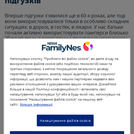
підгузків
Вперше підгузки з'явилися ще в 60-х роках, але тоді
вони використовувалися тільки в особливо складних
ситуаціях: в дорозі, в гостях, в лікарні. У нас батьки
почали активно використовувати памперси близько
20 років тому, а зараз вони є практично незамінним
помічником для сімей, де є маленька дитина.
Якщо малюк вже тривалий час користується
Натиснувши кнопку "Прийняти всі файли cookie", ви даєте згоду на
памперсами, варто задуматися про зміну звички,
використання файлів cookie (або подібних технологій) нами та
адже постійне застосування підгузків може
третіми сторонами, з метою покращення загального досвіду
призвести до відсутності тренувань сечового міхура,
перегляду веб-сторінок, аналізу нашої аудиторії, збору корисної
звички пісяти невеликими порціями й навіть
інформації, що дозволить нам і нашим партнерам надавати вам
нічного енурезу. Саме тому, коли дитина підростає,
рекламні оголошення з урахуванням ваших інтересів. Дізнайтеся
мама починає турбуватися про те, як привчити
більше в нашій Політиці конфіденційності і встановіть свої
дитину до туалету.
налаштування, натиснувши тут або в будь-який час, натиснувши на
посилання "Налаштування файлів cookie" на нашому веб-
сайті.
Більше інформації
Налаштування файлів cookie