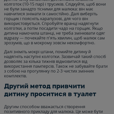
колготок (10-15 пар) і трусиків. Слідкуйте, щоб вони
не були занадто тісними для малюка: він має
навчитися знімати їх самостійно. Далі виберіть
горщик і поясніть карапузові, для чого він
використовується. Спробуйте вранці надягнути
колготки, а потім посадити чадо на горщик. Якщо
дитина намочила штанці, не треба змінювати одяг
відразу — почекайте п'ять хвилин, щоб малюк сам
зрозумів, що в мокрому зовсім некомфортно.
Далі зніміть мокрі штани, помийте дитину й
надягніть наступні колготки. Зазвичай такий спосіб
дозволяє за кілька тижнів відмовитися від
використання памперсів. Також не забувайте брати
з собою на прогулянку по 2-3 чистих змінних
комплектів.
Другий метод привчити
дитину проситися в туалет
Другим способом вважається створення
позитивного прикладу для малюка. Це може бути