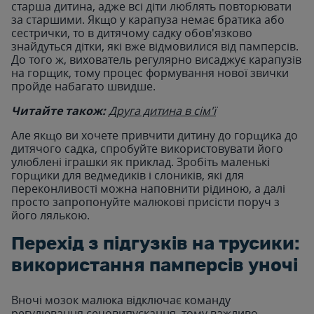
старша дитина, адже всі діти люблять повторювати
за старшими. Якщо у карапуза немає братика або
сестрички, то в дитячому садку обов'язково
знайдуться дітки, які вже відмовилися від памперсів.
До того ж, вихователь регулярно висаджує карапузів
на горщик, тому процес формування нової звички
пройде набагато швидше.
Читайте також:
Друга дитина в сім'ї
Але якщо ви хочете привчити дитину до горщика до
дитячого садка, спробуйте використовувати його
улюблені іграшки як приклад. Зробіть маленькі
горщики для ведмедиків і слоників, які для
переконливості можна наповнити рідиною, а далі
просто запропонуйте малюкові присісти поруч з
його лялькою.
Перехід з підгузків на трусики:
використання памперсів уночі
Вночі мозок малюка відключає команду
регулювання сечовипускання, тому важливо