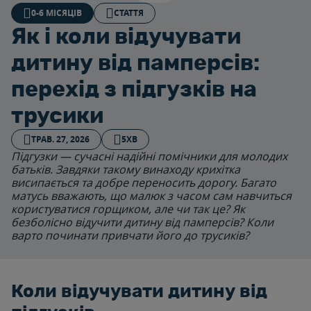
0-6 МІСЯЦІВ
СТАТТЯ
Як і коли відучувати
дитину від памперсів:
перехід з підгузків на
трусики
ТРАВ. 27, 2026
5ХВ
Підгузки — сучасні надійні помічники для молодих
батьків. Завдяки такому винаходу крихітка
висипається та добре переносить дорогу. Багато
матусь вважають, що малюк з часом сам навчиться
користуватися горщиком, але чи так це? Як
безболісно відучити дитину від памперсів? Коли
варто починати привчати його до трусиків?
Коли відучувати дитину від