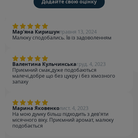
Додайте свою оцінку
Мар'яна Киришун
травня 13, 2024
Малюку сподобались. Їв із задоволенням
Валентина Кульчинська
груд. 4, 2023
Приємний смак,дуже подобаються
малечі,добре що без цукру і без хімозного
запаху
Марина Яковенко
лист. 4, 2023
На мою думку більш підходить з дев'яти
місячного віку. Приємний аромат, малюку
подобається