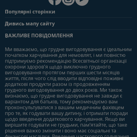
Популярні сторінки
Зв'яжіться з нами
Про клуб
Дивись мапу сайту
Поширені запитання
Переваги клубу
Вагітність
0-6 місяців
Особистий кабінет
ВАЖЛИВЕ ПОВІДОМЛЕННЯ
Статті
Статті
Увійти/зареєтруватись
Продукти
Ми вважаємо, що грудне вигодовування є ідеальним
Придбати
початком харчування для немовлят, і ми повністю
6-12 місяців
12-18 місяців
підтримуємо рекомендацію Всесвітньої організації
Наші бренди
Статті
Статті
охорони здоров'я щодо виключно грудного
Безкоштовні тестування
вигодовування протягом перших шести місяців
Продукти
Продукти
життя, після чого слід вводити відповідні поживні
18-24 місяців
додаткові продукти разом із продовженням
грудного вигодовування до двох років. Ми також
Статті
визнаємо, що грудне вигодовування не завжди є
Продукти
варіантом для батьків, тому рекомендуємо вам
проконсультуватися з вашим медичним фахівцем
про те, як годувати вашу дитину, і отримати поради
щодо введення додаткового харчування. Якщо ви
вирішите годувати не грудьми, пам’ятайте, що таке
рішення важко змінити і воно має соціальні та
фінансові наслідки. Введення часткового годування