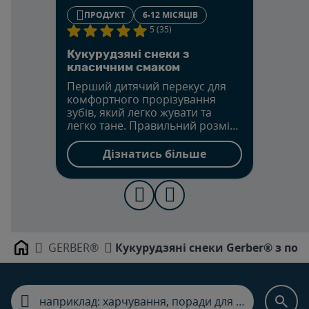
ПРОДУКТ
6-12 МІСЯЦІВ
5 (35)
Кукурудзяні снеки з
класичним смаком
Перший дитячий перекус для
комфортного прорізування
зубів, який легко жувати та
легко тане. Правильний розмір,
який можна підібрати
маленькими пальчиками.
Дізнатись більше
GERBER®
Кукурудзяні снеки Gerber® з пол
Home