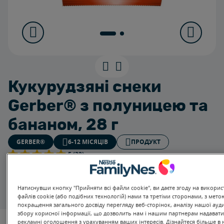
Кукурудзяні снеки
Gerber® з полуницею та
бананом, 28 г
GERBER®
6-12 МІСЯЦІВ
ПРОДУКТ
5 (32)
Перший дитячий перекус для комфортного
прорізування зубів, який легко жувати та легко тане.
Правильний розмір, який можна підібрати
Натиснувши кнопку "Прийняти всі файли cookie", ви даєте згоду на викори
маленькими пальчиками.
файлів cookie (або подібних технологій) нами та третіми сторонами, з мето
покращення загального досвіду перегляду веб-сторінок, аналізу нашої ауди
збору корисної інформації, що дозволить нам і нашим партнерам надавати
рекламні оголошення з урахуванням ваших інтересів. Дізнайтеся більше в