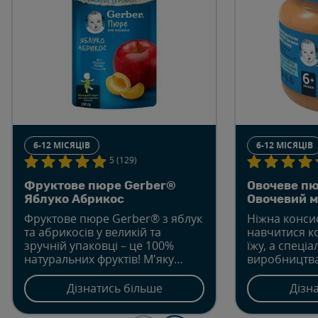
6-12 МІСЯЦІВ
6-12 МІСЯЦІВ
5 (129)
Фруктове пюре Gerber®
Овочеве пю
Яблуко Абрикос
Овочевий м
Фруктове пюре Gerber® з яблук
Ніжна конси
та абрикосів у великій та
навчитися ко
зручній упаковці – це 100%
їжу, а спеці
натуральних фруктів! М'яку
виробництв
упаковку "пауч" легко брати на
дозволяє зб
прогулянку, в подорож чи в
натуральних
Дізнатись більше
Дізн
гості. До того ж, вона сприяє
баночці.
розвитку навичок самостійності