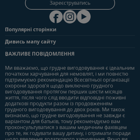
Зареєструватись
Популярні сторінки
Зв'яжіться з нами
Про клуб
Дивись мапу сайту
Поширені запитання
Переваги клубу
Вагітність
0-6 місяців
Особистий кабінет
ВАЖЛИВЕ ПОВІДОМЛЕННЯ
Статті
Статті
Увійти/зареєтруватись
Продукти
Ми вважаємо, що грудне вигодовування є ідеальним
Придбати
початком харчування для немовлят, і ми повністю
6-12 місяців
12-18 місяців
підтримуємо рекомендацію Всесвітньої організації
Наші бренди
Статті
Статті
охорони здоров'я щодо виключно грудного
Безкоштовні тестування
вигодовування протягом перших шести місяців
Продукти
Продукти
життя, після чого слід вводити відповідні поживні
18-24 місяців
додаткові продукти разом із продовженням
грудного вигодовування до двох років. Ми також
Статті
визнаємо, що грудне вигодовування не завжди є
Продукти
варіантом для батьків, тому рекомендуємо вам
проконсультуватися з вашим медичним фахівцем
про те, як годувати вашу дитину, і отримати поради
щодо введення додаткового харчування. Якщо ви