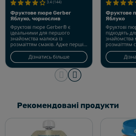
3.4 (144)
Фруктове пюре Gerber
Фруктове 
Яблуко, чорнослив
Яблуко
Фруктові пюре Gerber® є
Фруктові пю
ідеальними для першого
підходять д
знайомства малюка із
знайомства 
розмаїттям смаків. Адже перші
розмаїттям с
відчуття нового смаку
відчуття нов
формують звичку до
формують зв
Дізнатись більше
Дізн
правильного харчування із
правильного
раннього дитинства.
раннього ди
Рекомендовані продукти