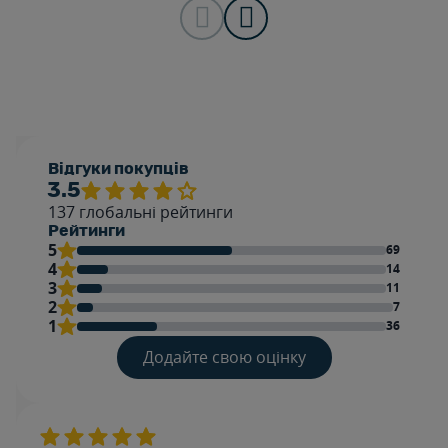
у малюка.
Відгуки покупців
3.5
137
глобальні рейтинги
Рейтинги
5
69
4
14
3
11
2
7
1
36
Додайте свою оцінку