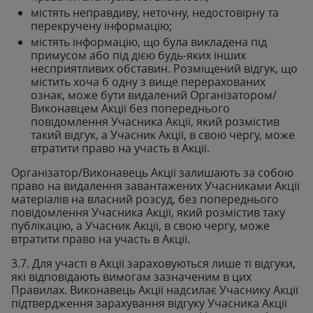
містять неправдиву, неточну, недостовірну та
перекручену інформацію;
містять інформацію, що була викладена під
примусом або під дією будь-яких інших
несприятливих обставин. Розміщений відгук, що
містить хоча б одну з вище перерахованих
ознак, може бути видалений Організатором/
Виконавцем Акції без попереднього
повідомлення Учасника Акції, який розмістив
такий відгук, а Учасник Акції, в свою чергу, може
втратити право на участь в Акції.
Організатор/Виконавець Акції залишають за собою
право на видалення завантажених Учасниками Акції
матеріалів на власний розсуд, без попереднього
повідомлення Учасника Акції, який розмістив таку
публікацію, а Учасник Акції, в свою чергу, може
втратити право на участь в Акції.
3.7. Для участі в Акції зараховуються лише ті відгуки,
які відповідають вимогам зазначеним в цих
Правилах. Виконавець Акції надсилає Учаснику Акції
підтвердження зарахування відгуку Учасника Акції