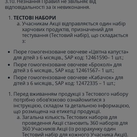
3.10. Незнання Правил не звільняє від
відповідальності за їх невиконання.
ТЕСТОВІ НАБОРИ
Учасникам Акції відправляється один набір
харчових продуктів, призначений для
тестування (Тестовий набір), що складається
з:
Пюре гомогенізоване овочеве «Цвітна капуста»
для дітей з 6 місяців., SAP код: 12461590– 1 шт.;
Пюре гомогенізоване овочеве «Броколі» для
дітей з 6 місяців., SAP код: 12461567– 1 шт.;
Пюре гомогенізоване овочеве «Кабачок» для
дітей з 6 місяців., SAP код: 12472335 – 1 шт.;
Перед вживанням продукції з Тестового набору
потрібно обов’язково ознайомитися з
інструкцією, складом та детальною інформацією,
що розміщена на етикетці продукції.
Загальна кількість Тестових наборів для
проведення Акції становить 360 наборів для
360 Учасників Акції (із розрахунку один
Тестовий набір для кожного Учасника Акції).