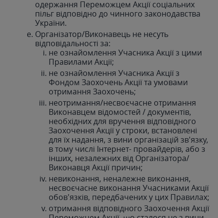
одержання Переможцем Акції соціальних
пільг відповідно до чинного законодавства
України.
Організатор/Виконавець не несуть
відповідальності за:
не ознайомлення Учасника Акції з цими
Правилами Акції;
не ознайомлення Учасника Акції з
Фондом Заохочень Акції та умовами
отримання Заохочень;
неотримання/несвоєчасне отримання
Виконавцем відомостей / документів,
необхідних для вручення відповідного
Заохочення Акції у строки, встановлені
для їх надання, з вини організацій зв'язку,
в тому числі Інтернет- провайдерів, або з
інших, незалежних від Організатора/
Виконавця Акції причин;
невиконання, неналежне виконання,
несвоєчасне виконання Учасниками Акції
обов'язків, передбачених у цих Правилах;
отримання відповідного Заохочення Акції
Переможцем Акції, що сталося не з вини