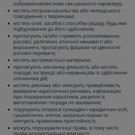
зображення/вислови сексуального характеру;
містять погрози насильства або нелюдського
поводження з тваринами;
містять опис засобів і способів суїциду, будь-яке
підбурювання до його здійснення;
пропагують та/або сприяють розпалюванню
расової, релігійної, етнічної ненависті або
ворожнечі, пропагують фашизм чи ідеологію
расової переваги;
містять екстремістські матеріали;
пропагують злочинну діяльність або містять
поради, інструкції або керівництва зі здійснення
злочинних дій;
містять рекламу або описують привабливість
вживання наркотичних речовин, інформацію
про поширення наркотиків, рецепти їх
виготовлення і поради по вживанню;
порушують інтереси громадян і юридичних осіб,
гуманістичні, етичні, моральні норми та
нехтують правилами пристойності;
можуть порушувати інші права, в тому числі,
права інтелектуальної власності;