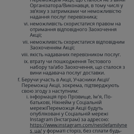
Організатора/Виконавця, в тому числі у
зв’язку з затримками чи неможливістю
надання послуг перевізника;
неможливість скористатися правом на
отримання відповідного Заохочення
Акції;
неможливість скористатися відповідним
Заохоченням Акції;
якість надаваних перевізником послуг.
втрату чи пошкодження Тестового
набору та/або Заохочення, що сталося з
вини надавача послуг доставки.
Беручи участь в Акції, Учасники Акції/
Переможці Акції, зокрема, підтверджують
свою згоду з наступним:
інформація про Прізвище, Ім'я, По-
батькові, Нікнейм у Соціальній
мережіПереможця Акції будуть
опубліковані у Соціальній мережі
Instagram (Інстаграм) за адресою:
https://www.instagram.com/nestlefamilyne
s_ua/
у форматі сторіз, без сплати будь-