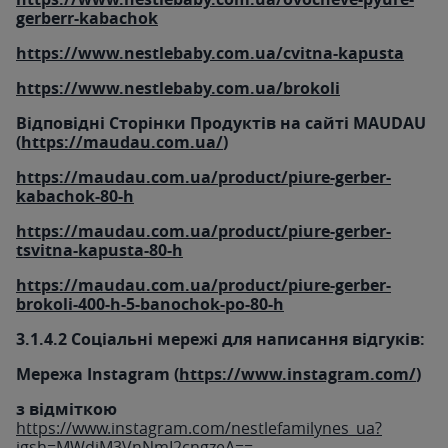
gerberr-kabachok
https://www.nestlebaby.com.ua/cvitna-kapusta
https://www.nestlebaby.com.ua/brokoli
Відповідні Сторінки Продуктів на сайті MAUDAU
(
https://maudau.com.ua/
)
https://maudau.com.ua/product/piure-gerber-
kabachok-80-h
https://maudau.com.ua/product/piure-gerber-
tsvitna-kapusta-80-h
https://maudau.com.ua/product/piure-gerber-
brokoli-400-h-5-banochok-po-80-h
3.1.4.2 Соціальні мережі для написання відгуків:
Мережа Instagram (
https://www.instagram.com/
)
з відміткою
https://www.instagram.com/nestlefamilynes_ua?
igsh=MWdjM3VnNmI2cngzeA==