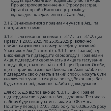
будуть враховані для подальшої участі в Акції.
Про дострокове закінчення Строку реєстрації
Організатор або Виконавець розміщує
відповідне повідомлення на Сайті Акції.
3.1.2 Ознайомитися з правилами участі в Акції та
погодитися з ними;
3.1.3 Після виконання вимог п. 3.1.1. та п. 3.1.2. цих
Правил з 20.05.2025 по 26.05.2025 р. включно
прийняти дзвінок на номер телефону вказаний
Учасником Акції в анкеті (п. 3.1.1. цих Правил) від
Виконавця та підтвердити свою згоду з Правилами
Акції, підтвердити свою участь в Акції та тестуванні
продукції, що зазначена в п. 4.1. цих Правил. Особи,
що не прийняли дзвінок Виконавця Акції та/або не
підтвердять свою участь в такий спосіб, можуть бути
виключені з участі в Акції на розсуд Виконавця без
будь-якого повідомлення та/або відшкодування.
Для осіб, що відповідно до п. 3.1.3. цих Правил
підтвердили свою участь в Акції, доставка Тестового
набору буде виконуватись силами ТОВ «Нова
Пошта» у період з 27.05.2025 року по 03.06.2025 року
включно до відділення ТОВ «Нова Пошта», що