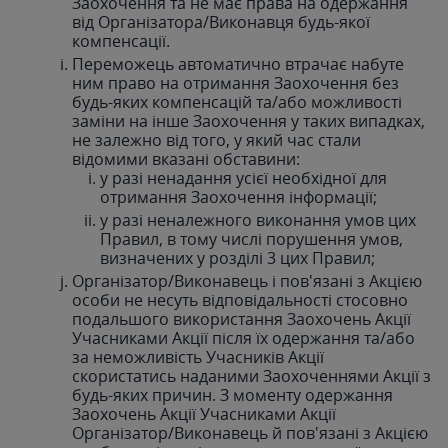
Заохочення та не має права на одержання
від Організатора/Виконавця будь-якої
компенсації.
Переможець автоматично втрачає набуте
ним право на отримання Заохочення без
будь-яких компенсацій та/або можливості
заміни на інше Заохочення у таких випадках,
не залежно від того, у який час стали
відомими вказані обставини:
у разі ненадання усієї необхідної для
отримання Заохочення інформації;
у разі неналежного виконання умов цих
Правил, в тому числі порушення умов,
визначених у розділі 3 цих Правил;
Організатор/Виконавець і пов'язані з Акцією
особи не несуть відповідальності стосовно
подальшого використання Заохочень Акції
Учасниками Акції після їх одержання та/або
за неможливість Учасників Акції
скористатись наданими Заохоченнями Акції з
будь-яких причин. З моменту одержання
Заохочень Акції Учасниками Акції
Організатор/Виконавець й пов'язані з Акцією