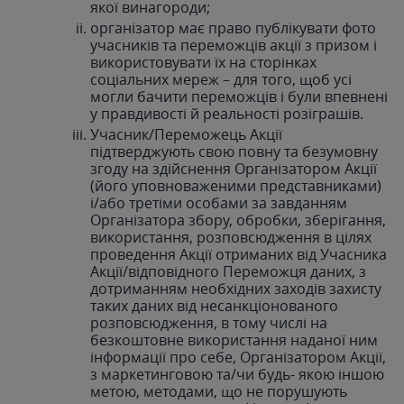
якої винагороди;
організатор має право публікувати фото
учасників та переможців акції з призом і
використовувати їх на сторінках
соціальних мереж – для того, щоб усі
могли бачити переможців і були впевнені
у правдивості й реальності розіграшів.
Учасник/Переможець Акції
підтверджують свою повну та безумовну
згоду на здійснення Організатором Акції
(його уповноваженими представниками)
і/або третіми особами за завданням
Організатора збору, обробки, зберігання,
використання, розповсюдження в цілях
проведення Акції отриманих від Учасника
Акції/відповідного Переможця даних, з
дотриманням необхідних заходів захисту
таких даних від несанкціонованого
розповсюдження, в тому числі на
безкоштовне використання наданої ним
інформації про себе, Організатором Акції,
з маркетинговою та/чи будь- якою іншою
метою, методами, що не порушують