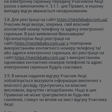
на електронну скриньку передану Учасником Акції
разом з виконанням п. 3.1.1. цих Правил, в іншому
випадку відгук вважається незарахованим.
3.8. Для реєстрації на сайті
https://nestlebaby.com.ua/
Учасник Акції вказує, зокрема, свій власний
контактний номер телефону та адресу електронної
скриньки. В разі виявлення Виконавцем/
Організатором Акції реєстрації на
сайті
https://nestlebaby.com.ua/ з
повторним
використанням контактного номеру телефону та/
або адреси електронної скриньки, всі реєстрації на
сайті
https://nestlebaby.com.ua/
з використанням
однакових контактних номерів телефонів та адрес
електронних скриньок будуть скасовані.
3.9. В межах надання відгуку Учасник Акції
зобов’язується вказувати інформацію виключно з
власного досвіду, ґрунтуючись на власних
висновках, відчуттях і вподобаннях. Ніщо в цих
Правилах не може трактуватися як будь-яке
схиляння, стимул чи вплив на зміст відгуку Учасника
Акції.