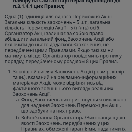
набору на Сайтах Партнерах відповідно до
п.3.1.4.1 цих Правил;
Одна (1) одиниця для одного Переможця Акції.
Загальна кількість заохочень – 5 шт., загальна
кількість Переможців Акції – 5 (пʼять) осіб.
Організатор Акції залишає за собою право
збільшити загальний фонд Заохочень Акції або
включити до нього додаткові Заохочення, не
передбачені цими Правилами. Якщо такі зміни
матимуть місце, Організатор повідомить про них у
порядку, передбаченому розділом 8 цих Правил.
Зовнішній вигляд Заохочень Акції (розмір, колір
та ін.), вказаний на рекламно-інформаційних
матеріалах Акції, може відрізнятись від
фактичного зовнішнього вигляду реальних
Заохочень Акції.
Фонд Заохочень використовується виключно
для надання Заохочень Переможцям Акції,
що здобули на них право.
Зобов’язання Організатора/Виконавця щодо
якості Заохочень, передбачених у цих
Правилах, обмежені гарантіями, наданими їх