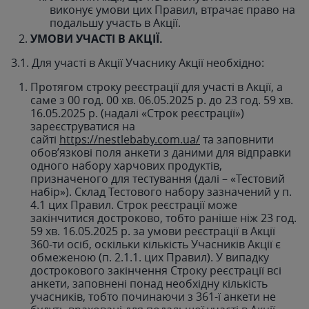
виконує умови цих Правил, втрачає право на
подальшу участь в Акції.
УМОВИ УЧАСТІ В АКЦІЇ.
3.1. Для участі в Акції Учаснику Акції необхідно:
Протягом строку реєстрації для участі в Акції, а
саме з 00 год. 00 хв. 06.05.2025 р. до 23 год. 59 хв.
16.05.2025 р. (надалі «Строк реєстрації»)
зареєструватися на
сайті
https://nestlebaby.com.ua/
та заповнити
обов’язкові поля анкети з даними для відправки
одного набору харчових продуктів,
призначеного для тестування (далі – «Тестовий
набір»). Склад Тестового набору зазначений у п.
4.1 цих Правил. Строк реєстрації може
закінчитися достроково, тобто раніше ніж 23 год.
59 хв. 16.05.2025 р. за умови реєстрації в Акції
360-ти осіб, оскільки кількість Учасників Акції є
обмеженою (п. 2.1.1. цих Правил). У випадку
дострокового закінчення Строку реєстрації всі
анкети, заповнені понад необхідну кількість
учасників, тобто починаючи з 361-ї анкети не