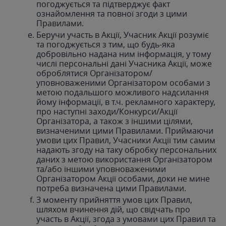
погоджується та підтверджує факт
ознайомлення та повної згоди з цими
Правилами.
Беручи участь в Акції, Учасник Акції розуміє
та погоджується з тим, що будь-яка
добровільно надана ним інформація, у тому
числі персональні дані Учасника Акції, може
оброблятися Організатором/
уповноваженими Організатором особами з
метою подальшого можливого надсилання
йому інформації, в т.ч. рекламного характеру,
про наступні заходи/Конкурси/Акції
Організатора, а також з іншими цілями,
визначеними цими Правилами. Приймаючи
умови цих Правил, Учасники Акції тим самим
надають згоду на таку обробку персональних
даних з метою використання Організатором
та/або іншими уповноваженими
Організатором Акції особами, доки не мине
потреба визначена цими Правилами.
З моменту прийняття умов цих Правил,
шляхом вчинення дій, що свідчать про
участь в Акції, згода з умовами цих Правил та