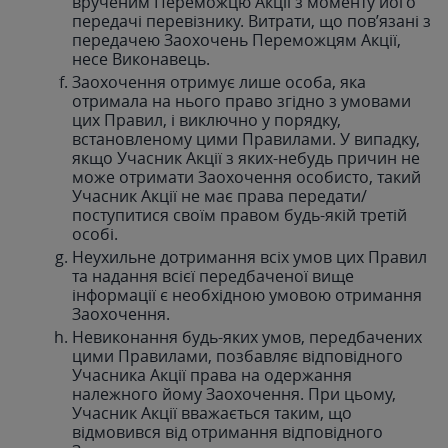
врученим Переможцю Акції з моменту його
передачі перевізнику. Витрати, що пов’язані з
передачею Заохочень Переможцям Акції,
несе Виконавець.
Заохочення отримує лише особа, яка
отримала на нього право згідно з умовами
цих Правил, і виключно у порядку,
встановленому цими Правилами. У випадку,
якщо Учасник Акції з яких-небудь причин не
може отримати Заохочення особисто, такий
Учасник Акції не має права передати/
поступитися своїм правом будь-якій третій
особі.
Неухильне дотримання всіх умов цих Правил
та надання всієї передбаченої вище
інформації є необхідною умовою отримання
Заохочення.
Невиконання будь-яких умов, передбачених
цими Правилами, позбавляє відповідного
Учасника Акції права на одержання
належного йому Заохочення. При цьому,
Учасник Акції вважається таким, що
відмовився від отримання відповідного