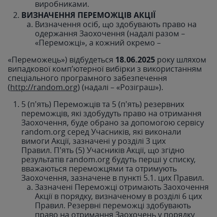
виробниками.
ВИЗНАЧЕННЯ ПЕРЕМОЖЦІВ АКЦІЇ
Визначення осіб, що здобувають право на
одержання Заохочення (надалі разом –
«Переможці», а кожний окремо –
«Переможець») відбудеться
18.06.2025
року шляхом
випадкової комп’ютерної вибірки з використанням
спеціального програмного забезпечення
(
http://random.org
) (надалі – «Розіграш»).
5 (пʼять) Переможців та 5 (пʼять) резервних
переможців, які здобудуть право на отримання
Заохочення, буде обрано за допомогою сервісу
random.org серед Учасників, які виконали
вимоги Акції, зазначені у розділі 3 цих
Правил. Пʼять (5) Учасників Акції, що згідно
результатів random.org будуть перші у списку,
вважаються переможцями та отримують
Заохочення, зазначене в пункті 5.1. цих Правил.
Зазначені Переможці отримають Заохочення
Акції в порядку, визначеному в розділі 6 цих
Правил. Резервні переможці здобувають
право на отримання Заохочень у порядку