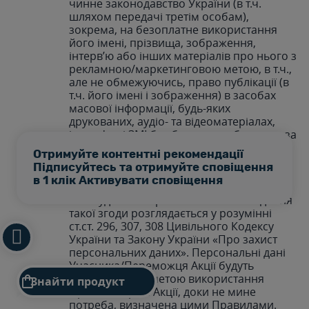
чинне законодавство України (в т.ч.
шляхом передачі третім особам),
зокрема, на безоплатне використання
його імені, прізвища, зображення,
інтерв’ю або інших матеріалів про нього з
рекламною/маркетинговою метою, в т.ч.,
але не обмежуючись, право публікації (в
т.ч. його імені і зображення) в засобах
масової інформації, будь-яких
друкованих, аудіо- та відеоматеріалах,
інтерв'ю зі ЗМІ без будь-яких обмежень за
територією, часом та способом
Отримуйте контентні рекомендації
використання, і таке використання
Підписуйтесь та отримуйте сповіщення
жодним чином не відшкодовуватиметься
в 1 клік Активувати сповіщення
Організатором або Виконавцем Акції та/
або будь-якою третьою особою. Надання
такої згоди розглядається у розумінні
ст.ст. 296, 307, 308 Цивільного Кодексу
України та Закону України «Про захист
персональних даних». Персональні дані
Учасника/Переможця Акції будуть
оброблятися з метою використання

Знайти продукт
Організатором Акції, доки не мине
потреба, визначена цими Правилами.