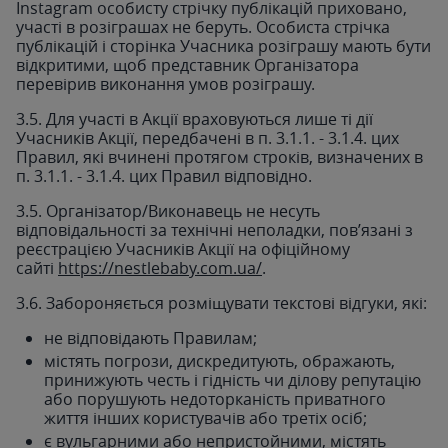
Instagram особисту стрічку публікацій приховано,
участі в розіграшах не беруть. Особиста стрічка
публікацій і сторінка Учасника розіграшу мають бути
відкритими, щоб представник Організатора
перевірив виконання умов розіграшу.
3.5. Для участі в Акції враховуються лише ті дії
Учасників Акції, передбачені в п. 3.1.1. - 3.1.4. цих
Правил, які вчинені протягом строків, визначених в
п. 3.1.1. - 3.1.4. цих Правил відповідно.
3.5. Організатор/Виконавець не несуть
відповідальності за технічні неполадки, пов’язані з
реєстрацією Учасників Акції на офіційному
сайті
https://nestlebaby.com.ua/
.
3.6. Забороняється розміщувати текстові відгуки, які:
не відповідають Правилам;
містять погрози, дискредитують, ображають,
принижують честь і гідність чи ділову репутацію
або порушують недоторканість приватного
життя інших користувачів або третіх осіб;
є вульгарними або непристойними, містять