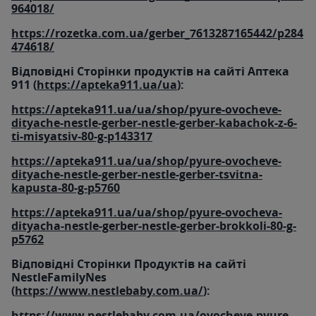
964018/
https://rozetka.com.ua/gerber_7613287165442/p284
474618/
Відповідні Сторінки продуктів на сайті Аптека
911 (
https://apteka911.ua/ua
):
https://apteka911.ua/ua/shop/pyure-ovocheve-
dityache-nestle-gerber-nestle-gerber-kabachok-z-6-
ti-misyatsiv-80-g-p143317
https://apteka911.ua/ua/shop/pyure-ovocheve-
dityache-nestle-gerber-nestle-gerber-tsvitna-
kapusta-80-g-p5760
https://apteka911.ua/ua/shop/pyure-ovocheva-
dityacha-nestle-gerber-nestle-gerber-brokkoli-80-g-
p5762
Відповідні Сторінки Продуктів на сайті
NestleFamilyNes
(
https://www.nestlebaby.com.ua/
):
https://www.nestlebaby.com.ua/ovocheve-pyure-