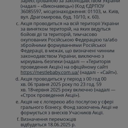
зареєстрованою за законодавством України
(надалі – «Виконавець») (Код ЄДРПОУ
36085597, місцезнаходження: 01103, м. Київ,
вул. Драгомирова, буд. 10/10, к. 60).
Акція проводиться на всій території України
за винятком територій, на яких ведуться
бойові дії та територій, тимчасово
окупованих Російською Федерацією та/або
збройними формуваннями Російської
Федерації, в межах, що визначені чинним
законодавством України, виключно з
міркувань безпеки (надалі — «Територія
проведення Акції») на офіційному сайті
https://nestlebaby.com.ua/
(надалі – «Сайт»).
Акція проводиться у період з 00 год 00
хв. 06 травня 2025 року по 23 год. 59
хв. 18червня 2025 року включно (надалі —
«Строк проведення Акції»).
Акція не є лотереєю або послугою у сфері
грального бізнесу. Фонд заохочень Акції не
формується з внесків Учасників Акції.
Визначення переможців
відбудеться 18.06.2025 р.