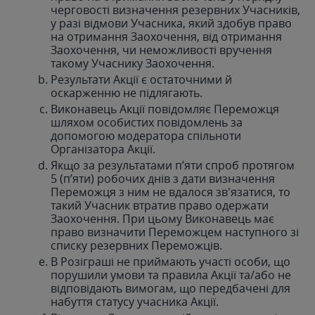
черговості визначення резервних Учасників,
у разі відмови Учасника, який здобув право
на отримання Заохочення, від отримання
Заохочення, чи неможливості вручення
такому Учаснику Заохочення.
Результати Акції є остаточними й
оскарженню не підлягають.
Виконавець Акції повідомляє Переможця
шляхом особистих повідомлень за
допомогою модератора спільноти
Організатора Акції.
Якщо за результатами п’яти спроб протягом
5 (п’яти) робочих днів з дати визначення
Переможця з ним не вдалося зв'язатися, то
такий Учасник втратив право одержати
Заохочення. При цьому Виконавець має
право визначити Переможцем наступного зі
списку резервних Переможців.
В Розіграші не приймають участі особи, що
порушили умови та правила Акції та/або не
відповідають вимогам, що передбачені для
набуття статусу учасника Акції.