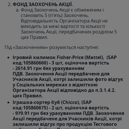
ФОНД ЗАОХОЧЕНЬ АКЦІЇ.
Фонд Заохочень Акції є обмеженим і
становить 5 (пʼять) Заохочень.
Відповідальність Організатора Акції не
виходить за межі вартості та кількості
Заохочень Акції, передбачених розділом 5
цих Правил.
Під «Заохоченням» розуміється наступне:
Ігровий килимок Fisher-Price (Mattel), (SAP
код:105860660) - 3 шт, оціночна вартість
- 2614.91 грн без урахуванням
ПДВ. Заохочення Акції передбачене для
Учасників Акції, котрі залишили фото відгук
у Соціальних мережах з відміткою
Організатора Акції відповідно до п.3.1.4.2.
цих Правил.
Іграшка-сортер Куб (Chicco), (SAP
код:105860675) - 2 шт, оціночна вартість
- 979.91 грн без урахуванням ПДВ. Заохочення
Акції передбачене для Учасників Акції, котрі
залишили відгук про продукцію Тестового