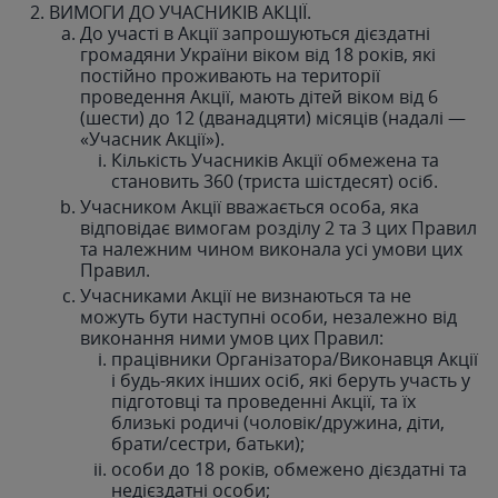
ВИМОГИ ДО УЧАСНИКІВ АКЦІЇ.
До участі в Акції запрошуються дієздатні
громадяни України віком від 18 років, які
постійно проживають на території
проведення Акції, мають дітей віком від 6
(шести) до 12 (дванадцяти) місяців (надалі —
«Учасник Акції»).
Кількість Учасників Акції обмежена та
становить 360 (триста шістдесят) осіб.
Учасником Акції вважається особа, яка
відповідає вимогам розділу 2 та 3 цих Правил
та належним чином виконала усі умови цих
Правил.
Учасниками Акції не визнаються та не
можуть бути наступні особи, незалежно від
виконання ними умов цих Правил:
працівники Організатора/Виконавця Акції
і будь-яких інших осіб, які беруть участь у
підготовці та проведенні Акції, та їх
близькі родичі (чоловік/дружина, діти,
брати/сестри, батьки);
особи до 18 років, обмежено дієздатні та
недієздатні особи;