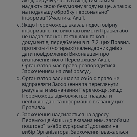
Акції, беручи участь в Акції, тим самим
надають свою безумовну згоду на це, а також
на подальшу обробку персональної
інформації Учасника Акції.
Якщо Переможець вказав недостовірну
інформацію, не виконав вимоги Правил або
не надав свої контактні дані та копії
документів, передбачені в п. 7.2. цих Правил,
протягом 4 (чотирьох) календарних днів з
дати повідомлення Виконавцем про
визначення його Переможцем Акції,
Організатор має право розпорядитися
Заохоченням на свій розсуд.
Організатор залишає за собою право не
відправляти Заохочення та переглянути
результати визначення Переможця, якщо
Переможець відмовляється надавати
необхідні дані та інформацію вказані у цих
Правилах.
Заохочення надсилається на адресу
Переможця Акції, що вказана ним, засобами
поштової та/або кур’єрської доставки на
вибір Організатора. Заохочення вважається