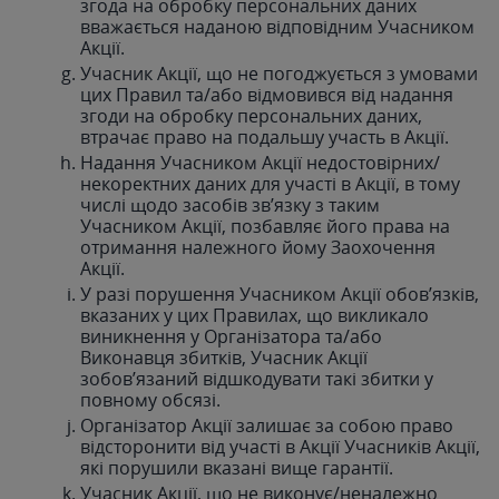
згода на обробку персональних даних
вважається наданою відповідним Учасником
Акції.
Учасник Акції, що не погоджується з умовами
цих Правил та/або відмовився від надання
згоди на обробку персональних даних,
втрачає право на подальшу учаcть в Акції.
Надання Учасником Акції недостовірних/
некоректних даних для участі в Акції, в тому
числі щодо засобів зв’язку з таким
Учасником Акції, позбавляє його права на
отримання належного йому Заохочення
Акції.
У разі порушення Учасником Акції обов’язків,
вказаних у цих Правилах, що викликало
виникнення у Організатора та/або
Виконавця збитків, Учасник Акції
зобов’язаний відшкодувати такі збитки у
повному обсязі.
Організатор Акції залишає за собою право
відсторонити від участі в Акції Учасників Акції,
які порушили вказані вище гарантії.
Учасник Акції, що не виконує/неналежно