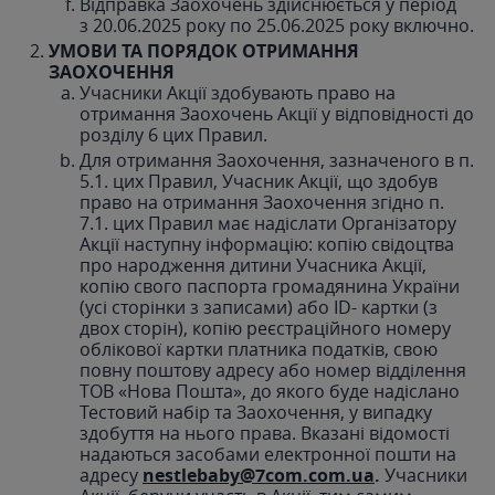
Відправка Заохочень здійснюється у період
з 20.06.2025 року по 25.06.2025 року включно.
УМОВИ ТА ПОРЯДОК ОТРИМАННЯ
ЗАОХОЧЕННЯ
Учасники Акції здобувають право на
отримання Заохочень Акції у відповідності до
розділу 6 цих Правил.
Для отримання Заохочення, зазначеного в п.
5.1. цих Правил, Учасник Акції, що здобув
право на отримання Заохочення згідно п.
7.1. цих Правил має надіслати Організатору
Акції наступну інформацію: копію свідоцтва
про народження дитини Учасника Акції,
копію свого паспорта громадянина України
(усі сторінки з записами) або ID- картки (з
двох сторін), копію реєстраційного номеру
облікової картки платника податків, свою
повну поштову адресу або номер відділення
ТОВ «Нова Пошта», до якого буде надіслано
Тестовий набір та Заохочення, у випадку
здобуття на нього права. Вказані відомості
надаються засобами електронної пошти на
адресу
nestlebaby@7com.com.ua
.
Учасники