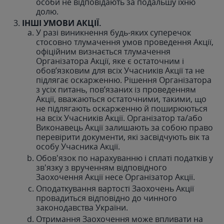
особи не відповідають за подальшу їхню
долю.
ІНШІ УМОВИ АКЦІЇ.
У разі виникнення будь-яких суперечок
стосовно тлумачення умов проведення Акції,
офіційним визнається тлумачення
Організатора Акції, яке є остаточним і
обов’язковим для всіх Учасників Акції та не
підлягає оскарженню. Рішення Організатора
з усіх питань, пов’язаних із проведенням
Акції, вважаються остаточними, такими, що
не підлягають оскарженню й поширюються
на всіх Учасників Акції. Організатор та/або
Виконавець Акції залишають за собою право
перевірити документи, які засвідчують вік та
особу Учасника Акції.
Обов'язок по нарахуванню і сплаті податків у
зв'язку з врученням відповідного
Заохочення Акції несе Організатор Акції.
Оподаткування вартості Заохочень Акції
провадиться відповідно до чинного
законодавства України.
Отримання Заохочення може впливати на