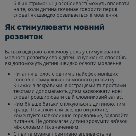
більш стримані. Ці особливості можуть впливати
на те, коли дитина починає говорити перші
слова і як швидко розвивається її мовлення.
Як стимулювати мовний
розвиток
Батьки відіграють ключову роль у стимулюванні
мовного розвитку своїх дітей. Існує кілька способів,
які допоможуть дитині швидко освоїти мовлення:
Читання вголос є одним з найефективніших
способів стимулювання мовного розвитку.
Книжки з яскравими ілюстраціями та простими
текстами допомагають дітям засвоювати нові
слова і розширювати свій словниковий запас.
Чим більше батьки спілкуються з дитиною, тим
краще. Пояснюйте їй все, що ви робите,
коментуйте навколишнє середовище, задавайте
питання. Це допомагає дитині зрозуміти зв’язок
між словами і їх значенням.
Співи та музика позитивно впливають на