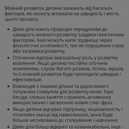
Мовний розвиток дитини залежить від багатьох
факторів, які можуть впливати на швидкість і якість
цього процесу.
Деякі діти мають природні передумови до
швидкого мовного розвитку завдяки генетичним
факторам. Інші можуть мати труднощі через
фізіологічні особливості, такі як порушення слуху
або затримка розвитку.
Оточення відіграє вирішальну роль у розвитку
мовлення. Якщо дитина постійно оточена
мовленням, слухає багато розмов, пісень, віршів,
то її мовний розвиток буде проходити швидше і
ефективніше.
Взаємодія з іншими дітьми та дорослими є
потужним стимулом для розвитку мови. Ігри,
бесіди, спільні заняття сприяють активному
використанню і засвоєнню нових слів і фраз.
Якщо дитина відчуває підтримку, зацікавленість і
позитивні емоції від навколишніх, вона буде
більше мотивована до спілкування і навчання.
Деякі діти більш відкриті та комунікабельні, інші –