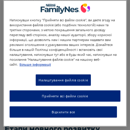
стимулювати цей важливий процес.
Важливість мовного розвитку
у дітей
Натиснувши кнопку "Прийняти всі файли cookie", ви даєте згоду на
використання файлів cookie (або подібних технологій) нами та
третіми сторонами, з метою покращення загального досвіду
Мовний розвиток починається задовго до того, як
перегляду веб-сторінок, аналізу нашої аудиторії, збору корисної
інформації, що дозволить нам і нашим партнерам надавати вам
дитина вимовляє своє перше слово. Від моменту
рекламні оголошення з урахуванням ваших інтересів. Дізнайтеся
народження дитина починає сприймати звуки,
більше в нашій Політиці конфіденційності і встановіть свої
голоси, міміку і навіть інтонації, які використовують
налаштування, натиснувши тут або в будь-який час, натиснувши на
оточуючі. Ці перші взаємодії є основою для
посилання "Налаштування файлів cookie" на нашому веб-
формування навичок спілкування, які з часом
сайті.
Більше інформації
переходять у розуміння та вимовляння слів.
Мовлення – це не просто здатність говорити, а
Налаштування файлів cookie
складний процес, який містить слухання, розуміння,
пізнання, аналіз і синтез інформації. Важливість
розвитку мови у дітей полягає в тому, що це
Прийняти всі файли cookie
забезпечує основи для подальшого навчання і
соціалізації. Коли дитина починає говорити, вона
починає активно взаємодіяти зі світом навколо
Відхилити все
себе, розширюючи своє розуміння і можливості.
Етапи мовного розвитку