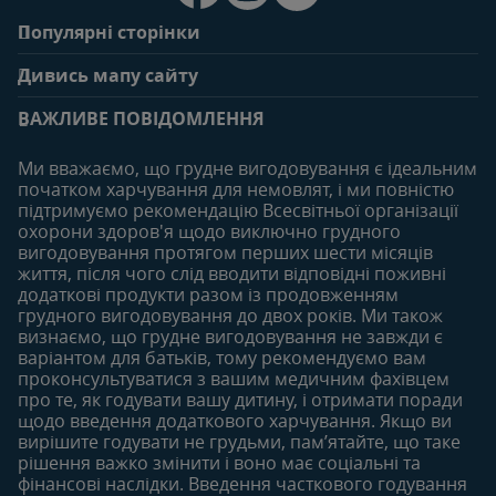
Популярні сторінки
Зв'яжіться з нами
Про клуб
Дивись мапу сайту
Поширені запитання
Переваги клубу
Вагітність
0-6 місяців
Особистий кабінет
ВАЖЛИВЕ ПОВІДОМЛЕННЯ
Статті
Статті
Увійти/зареєтруватись
Продукти
Ми вважаємо, що грудне вигодовування є ідеальним
Придбати
початком харчування для немовлят, і ми повністю
6-12 місяців
12-18 місяців
підтримуємо рекомендацію Всесвітньої організації
Наші бренди
Статті
Статті
охорони здоров'я щодо виключно грудного
Безкоштовні тестування
вигодовування протягом перших шести місяців
Продукти
Продукти
життя, після чого слід вводити відповідні поживні
18-24 місяців
додаткові продукти разом із продовженням
грудного вигодовування до двох років. Ми також
Статті
визнаємо, що грудне вигодовування не завжди є
Продукти
варіантом для батьків, тому рекомендуємо вам
проконсультуватися з вашим медичним фахівцем
про те, як годувати вашу дитину, і отримати поради
щодо введення додаткового харчування. Якщо ви
вирішите годувати не грудьми, пам’ятайте, що таке
рішення важко змінити і воно має соціальні та
фінансові наслідки. Введення часткового годування