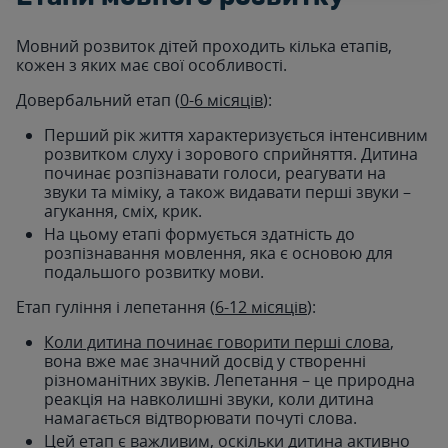
Мовний розвиток дітей проходить кілька етапів,
кожен з яких має свої особливості.
Довербальний етап (
0-6 місяців
):
Перший рік життя характеризується інтенсивним
розвитком слуху і зорового сприйняття. Дитина
починає розпізнавати голоси, реагувати на
звуки та міміку, а також видавати перші звуки –
агукання, сміх, крик.
На цьому етапі формується здатність до
розпізнавання мовлення, яка є основою для
подальшого розвитку мови.
Етап гуління і лепетання (
6-12 місяців
):
Коли дитина починає говорити перші слова
,
вона вже має значний досвід у створенні
різноманітних звуків. Лепетання – це природна
реакція на навколишні звуки, коли дитина
намагається відтворювати почуті слова.
Цей етап є важливим, оскільки дитина активно