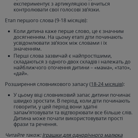
експериментує з артикуляцією і вчиться
контролювати свої голосові зв’язки.
Етап першого слова (9-18 місяців):
Коли дитина каже перше слово, це є значним
досягненням. На цьому етапі діти починають
усвідомлювати зв’язок між словами і їх
значенням.
Перші слова зазвичай є найпростішими,
складаються з одного-двох складів і належать до
найближчого оточення дитини – «мама», «тато»,
«дай».
Розширення словникового запасу (
18-24 місяців
):
У цьому віці словниковий запас дитини починає
швидко зростати. В період, коли діти починають
говорити, у цей період вони здатні
запам’ятовувати та відтворювати все більше слів.
Дитина може почати використовувати прості
фрази та речення.
Читайте також:
Іграшки для однорічного малюка