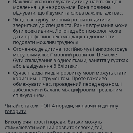
Важливо уважно слухати дитину, навіть якщо її
мовлення ще не зрозуміле. Вона повинна
відчувати, що її думки та слова важливі для вас.
Якщо вас турбує мовний розвиток дитини,
зверніться до спеціаліста. Раннє втручання може
бути ефективним. Логопед або психолог може
дати професійні рекомендації та допомогти
подолати можливі труднощі.
Оточення, де дитина постійно чує і використовує
мову, стимулює її мовний розвиток. Це може
бути спілкування з однолітками, заняття у гуртках
або відвідування бібліотеки.
Сучасні додатки для розвитку мови можуть стати
корисним інструментом. Проте важливо
обмежувати час, проведений перед екраном, і
забезпечити баланс між цифровим і реальним
спілкуванням.
Читайте також:
ТОП-4 поради, як навчити дитину
говорити
Виконуючи прості поради, батьки можуть
стимулювати мовний розвиток своїх дітей,
допомагаючи їм здобути важливі навички для