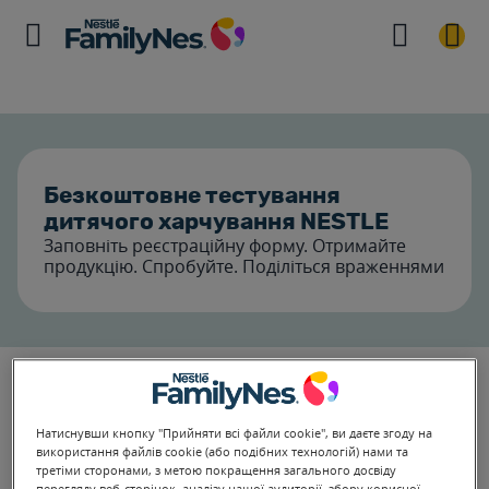
Безкоштовне тестування
дитячого харчування NESTLE
Заповніть реєстраційну форму. Отримайте
продукцію. Спробуйте. Поділіться враженнями
Натиснувши кнопку "Прийняти всі файли cookie", ви даєте згоду на
використання файлів cookie (або подібних технологій) нами та
третіми сторонами, з метою покращення загального досвіду
перегляду веб-сторінок, аналізу нашої аудиторії, збору корисної