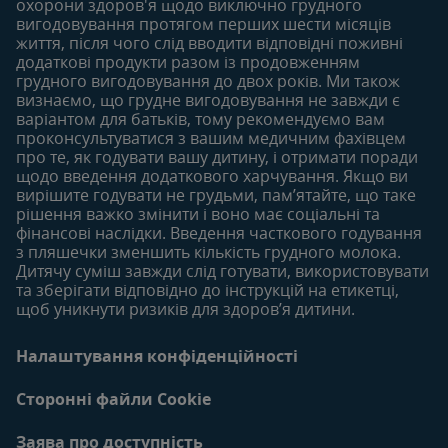
охорони здоров'я щодо виключно грудного
Безкоштовні тестування
вигодовування протягом перших шести місяців
Продукти
Продукти
життя, після чого слід вводити відповідні поживні
18-24 місяців
додаткові продукти разом із продовженням
грудного вигодовування до двох років. Ми також
Статті
визнаємо, що грудне вигодовування не завжди є
Продукти
варіантом для батьків, тому рекомендуємо вам
проконсультуватися з вашим медичним фахівцем
про те, як годувати вашу дитину, і отримати поради
щодо введення додаткового харчування. Якщо ви
вирішите годувати не грудьми, пам’ятайте, що таке
рішення важко змінити і воно має соціальні та
фінансові наслідки. Введення часткового годування
з пляшечки зменшить кількість грудного молока.
Дитячу суміш завжди слід готувати, використовувати
та зберігати відповідно до інструкцій на етикетці,
щоб уникнути ризиків для здоров’я дитини.
Налаштування конфіденційності
Сторонні файли Cookie
Заява про доступність