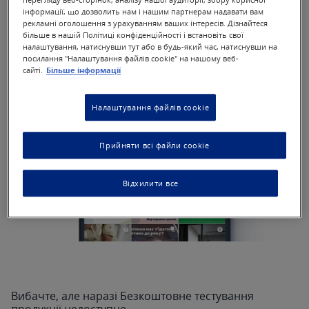
інформації, що дозволить нам і нашим партнерам надавати вам
рекламні оголошення з урахуванням ваших інтересів. Дізнайтеся
більше в нашій Політиці конфіденційності і встановіть свої
налаштування, натиснувши тут або в будь-який час, натиснувши на
посилання "Налаштування файлів cookie" на нашому веб-
сайті.
Більше інформації
Налаштування файлів cookie
Прийняти всі файли cookie
Відхилити все
Вибачте, але наразі Безкоштовне тестування