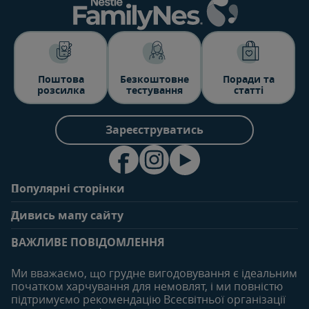
Поштова
Безкоштовне
Поради та
розсилка
тестування
статті
Зареєструватись
Популярні сторінки
Зв'яжіться з нами
Про клуб
Дивись мапу сайту
Поширені запитання
Переваги клубу
Вагітність
0-6 місяців
Особистий кабінет
ВАЖЛИВЕ ПОВІДОМЛЕННЯ
Статті
Статті
Увійти/зареєтруватись
Продукти
Ми вважаємо, що грудне вигодовування є ідеальним
Придбати
початком харчування для немовлят, і ми повністю
6-12 місяців
12-18 місяців
підтримуємо рекомендацію Всесвітньої організації
Наші бренди
Статті
Статті