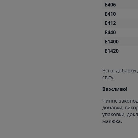
Е406
Е410
Е412
Е440
Е1400
Е1420
Всі ці добавки
світу.
Важливо!
Чинне законод
добавки, вико
упаковки, док
малюка.