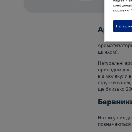
надавати ва
конфіденцій
посилання "
Налаштув
Аромати
Ароматизатори
шляхом).
Натуральні аро
приводом для с
від молекули в
стручки ванілі,
ще близько 200
Барвник
Назви у них до
позначаються 