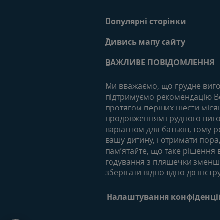
Популярні сторінки
Зв'яжіться з нами
Дивись мапу сайту
Поширені запитання
Вагітність
ВАЖЛИВЕ ПОВІДОМЛЕННЯ
Статті
Ми вважаємо, що грудне виго
підтримуємо рекомендацію Вс
12-18 місяців
протягом перших шести місяці
Статті
продовженням грудного вигод
варіантом для батьків, тому
Продукти
вашу дитину, і отримати пор
пам’ятайте, що таке рішення в
годування з пляшечки зменшит
зберігати відповідно до інстр
Налаштування конфіденці