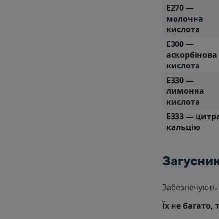
Е270 —
молочна
кислота
Е300 —
аскорбінова
кислота
Е330 —
лимонна
кислота
Е333 — цитр
кальцію
Загусни
Забезпечують 
Їх не багато,