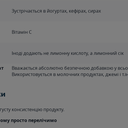
Зустрічається в йогуртах, кефірах, сирах
Вітамін С
Іноді додають не лимонну кислоту, а лимонний сік
ат
Вважається абсолютно безпечною добавкою у всьом
Використовується в молочних продуктах, джемі і т.ін
ки
густу консистенцію продукту.
 тому просто перелічимо