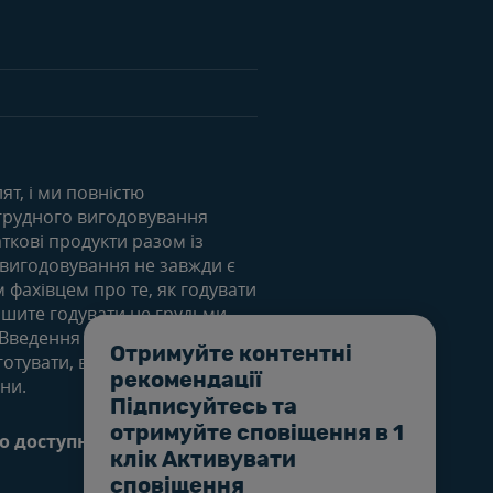
естування
т, і ми повністю
 грудного вигодовування
ткові продукти разом із
 вигодовування не завжди є
фахівцем про те, як годувати
шите годувати не грудьми,
. Введення часткового
Отримуйте контентні
готувати, використовувати та
рекомендації
ини.
Підписуйтесь та
отримуйте сповіщення в 1
о доступність
Cookie
клік Активувати
сповіщення