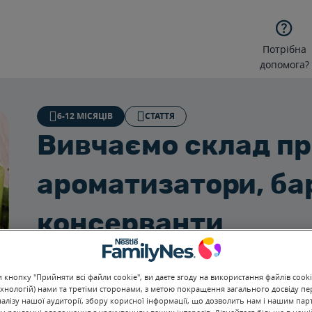

Потрібна
допомога?
6-12 МІСЯЦІВ
СТАТТЯ
Вивчаємо склад пр
ароматизатори, ба
консерванти
ВЕР. 9, 2024
2ХВ
Які додаткові компоненти найчастіше зустрічаютьс
кнопку "Прийняти всі файли cookie", ви даєте згоду на використання файлів cooki
чого вони потрібні? Чи допустимі в харчуванні ди
хнологій) нами та третіми сторонами, з метою покращення загального досвіду пе
барвники і консерванти?
налізу нашої аудиторії, збору корисної інформації, що дозволить нам і нашим па