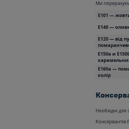
Ми перерахуємо
Е101 — жовт
Е140 — олив
Е120 — від п
помаранчево
Е150а и Е150
карамельний
Е160а — по
колір
Консерв
Необхідні для 
Консервантів б