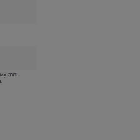
у світі.
.