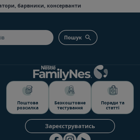
атори, барвники, консерванти
Поштова
Безкоштовне
Поради та
розсилка
тестування
статті
Зареєструватись