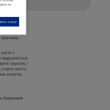
й Політиці
нувши на
айли cookie
 хімічним
 часто є
е відрізняється
ти і ванілін, і
, а крім нього,
кає алергію.
ть барвників