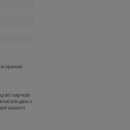
іх країнах
і всі харчові
еписати дані з
 для вашого