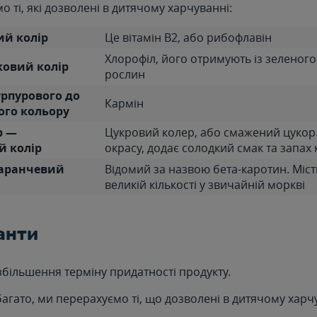
 ті, які дозволені в дитячому харчуванні:
ий колір
Це вітамін В2, або рибофлавін
Хлорофіл, його отримують із зеленого
ковий колір
рослин
урпурового до
Кармін
го кольору
b —
Цукровий колер, або смажений цукор
 колір
окрасу, додає солодкий смак та запах
маранчевий
Відомий за назвою бета-каротин. Міст
великій кількості у звичайній моркві
анти
збільшення терміну придатності продукту.
агато, ми перерахуємо ті, що дозволені в дитячому харч