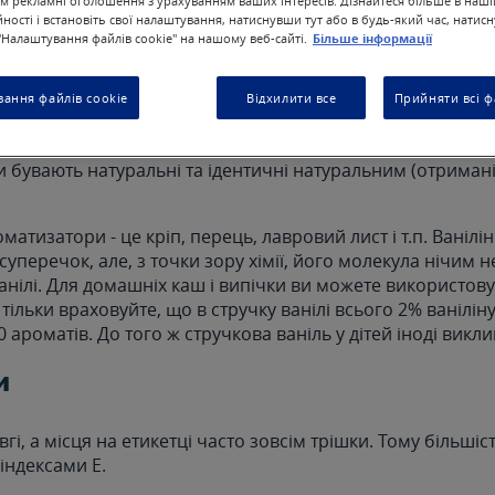
м рекламні оголошення з урахуванням ваших інтересів. Дізнайтеся більше в наші
ності і встановіть свої налаштування, натиснувши тут або в будь-який час, натис
Налаштування файлів cookie" на нашому веб-сайті.
Більше інформації
ання файлів cookie
Відхилити все
Прийняти всі ф
затори
 бувають натуральні та ідентичні натуральним (отримані
матизатори - це кріп, перець, лавровий лист і т.п. Ванілін
уперечок, але, з точки зору хімії, його молекула нічим н
анілі. Для домашніх каш і випічки ви можете використовува
 тільки враховуйте, що в стручку ванілі всього 2% ваніліну
 ароматів. До того ж стручкова ваніль у дітей іноді викли
и
вгі, а місця на етикетці часто зовсім трішки. Тому більшіс
індексами Е.