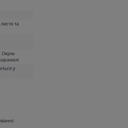
 листя та
. Окрім
 карамелі
иться у
уванні: