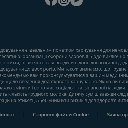
Про клуб
Придбати
Переваги клубу
Наші бренди
0-6 місяців
6-12 місяців
Особистий кабінет
Безкоштовні т
Статті
Статті
Увійти/зареєтруватись
Продукти
Продукти
довування є ідеальним початком харчування для немовля
есвітньої організації охорони здоров'я щодо виключно
18-24 місяців
в життя, після чого слід вводити відповідні поживні дода
Статті
овування до двох років. Ми також визнаємо, що грудне
 рекомендуємо вам проконсультуватися з вашим медичним 
Продукти
ади щодо введення додаткового харчування. Якщо ви вирі
ажко змінити і воно має соціальні та фінансові наслідки
ь кількість грудного молока. Дитячу суміш завжди слід 
укцій на етикетці, щоб уникнути ризиків для здоров’я дит
йності
Сторонні файли Cookie
Заява пр