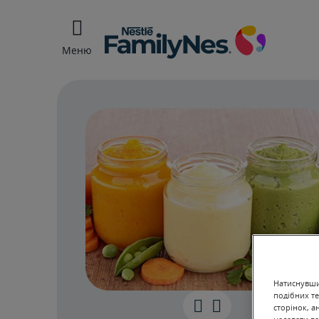
Меню
Натиснувши 
подібних те
сторінок, а