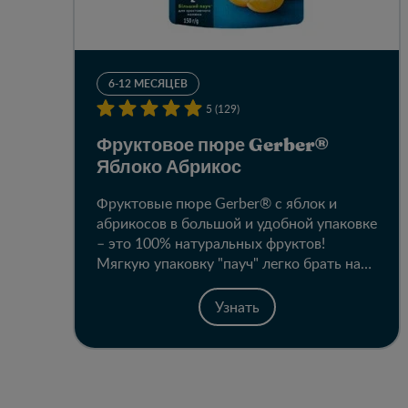
6-12 МЕСЯЦЕВ
5 (129)
Фруктовое пюре Gerber®
Яблоко Абрикос
Фруктовые пюре Gerber® с яблок и
абрикосов в большой и удобной упаковке
– это 100% натуральных фруктов!
Мягкую упаковку "пауч" легко брать на
прогулку, в путешествие или в гости. К
тому же, она способствует развитию
Узнать
навыков самостоятельности у малыша.