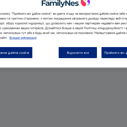
новым видом пищи.
нопку "Прийняти всі файли cookie", ви даєте згоду на використання файлів cookie (або 
 нами та третіми сторонами, з метою покращення загального досвіду перегляду веб-стор
орії, збору корисної інформації, що дозволить нам і нашим партнерам надавати вам рек
 урахуванням ваших інтересів. Дізнайтеся більше в нашій Політиці конфіденційності і в
, натиснувши тут або в будь-який час, натиснувши на посилання "Налаштування файлів c
Більше інформації
сайті.
ання файлів cookie
Відхилити все
Прийняти всі 