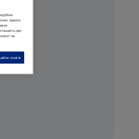
подібних
інок, аналізу
ламні
становіть свої
ookie" на
файли cookie