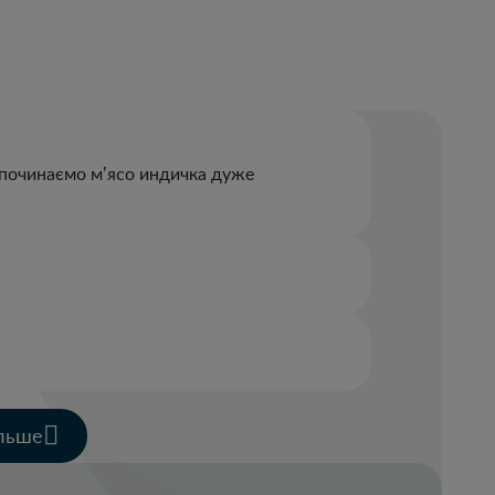
 починаємо мʼясо индичка дуже
ольше