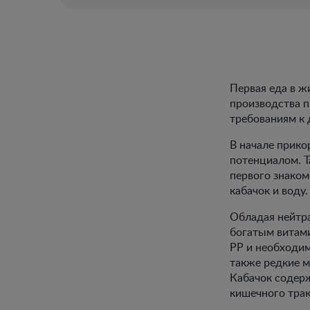
Первая еда в ж
производства п
требованиям к 
В начале прик
потенциалом. Т
первого знаком
кабачок и воду.
Обладая нейтр
богатым витами
РР и необходим
также редкие м
Кабачок содерж
кишечного трак