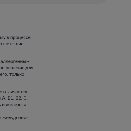
му в процессе
ответствие
 аллергенным
ное решение для
его, только
е отличается
, В1, В2, С,
 и железо, а
е желудочно-