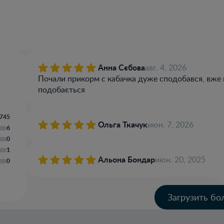
Анна Сєбова
авг. 4, 2026
Почали прикорм с кабачка дуже сподобався, вже
подобається
745
Ольга Ткачук
июн. 7, 2026
6
0
1
Альона Бондар
июн. 20, 2025
0
Загрузить б