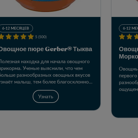
6-12 МЕСЯЦЕВ
6-12 М
5 (500)
Овощное пюре Gerber® Тыква
Овощн
Морк
Полезная находка для начала овощного
прикорма. Ученые выяснили, что чем
Овощные
больше разнообразных овощных вкусов
первого
узнаёт малыш, тем более благосклонно
разнооб
принимает новые. Тыквенное пюре
ощущени
обладает шелковистой консистенцией и
привычк
Узнать
особым натуральным вкусом. Этот яркий
раннего
овощ поможет мамам приучить малыша
питаться сбалансированно и правильно с
самого раннего возраста.