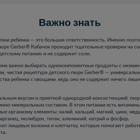
Важно знать
изни ребенка — это большая ответственность. Именно поэто
юре Gerber® Кабачок проходит тщательные проверки на со
детскому питанию и не содержит соли.
орма важно выбирать однокомпонентные продукты с низким
ак, чистая рецептура детского пюре Gerber® — универсаль
ства ребенка с овощами, ведь оно не содержит ничего лишн
альным вкусом и приятной однородной консистенцией, пюр
нно-минеральным составом. В этом питании есть витамины А
ые организму элементы: калий, кальций, магний, цинк, медь
арганец, молибден, титан, алюминий, натрий и фосфор.
ит пищевые волокна и клетчатку, которые помогают работ
та.