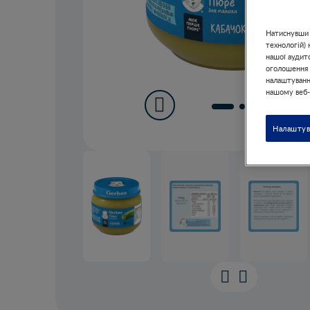
Натиснувши к
технологій)
нашої аудит
оголошення з
налаштування
нашому веб-
Налаштув