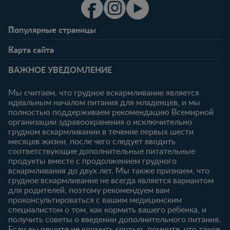
Популярные страницы
Свяжитесь с нами
О клубе
Карта сайта
Часто задаваемые
Преимущества клуба
Беременность
0-6 месяцев
вопросы
Личный кабинет
ВАЖНОЕ УВЕДОМЛЕНИЕ
Статьи
Статьи
Ввойти/
Продукты
Зарегистрироваться
Мы считаем, что грудное вскармливание является
идеальным началом питания для младенцев, и мы
6-12 месяцев
12-18 месяцев
Купить
полностью поддерживаем рекомендацию Всемирной
Статьи
Статьи
организации здравоохранения о исключительно
Наши бренды
грудном вскармливании в течение первых шести
Продукты
Продукты
Бесплатные
месяцев жизни, после чего следует вводить
тестирования
18-24 месяцев
соответствующие дополнительные питательные
продукты вместе с продолжением грудного
Статьи
вскармливания до двух лет. Мы также признаем, что
Продукты
грудное вскармливание не всегда является вариантом
для родителей, поэтому рекомендуем вам
проконсультироваться с вашим медицинским
специалистом о том, как кормить вашего ребенка, и
получить советы о введении дополнительного питания.
Если вы решите не кормить грудью, помните, что такое