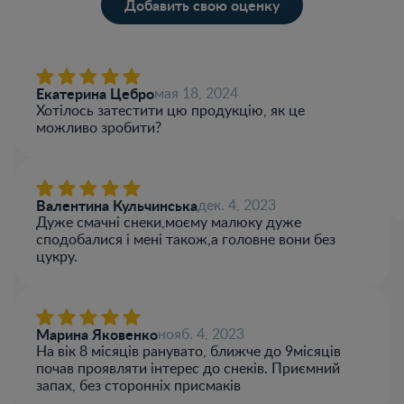
Добавить свою оценку
Екатерина Цебро
мая 18, 2024
Хотілось затестити цю продукцію, як це
можливо зробити?
Валентина Кульчинська
дек. 4, 2023
Дуже смачні снеки,моєму малюку дуже
сподобалися і мені також,а головне вони без
цукру.
Марина Яковенко
нояб. 4, 2023
На вік 8 місяців ранувато, ближче до 9місяців
почав проявляти інтерес до снеків. Приємний
запах, без сторонніх присмаків