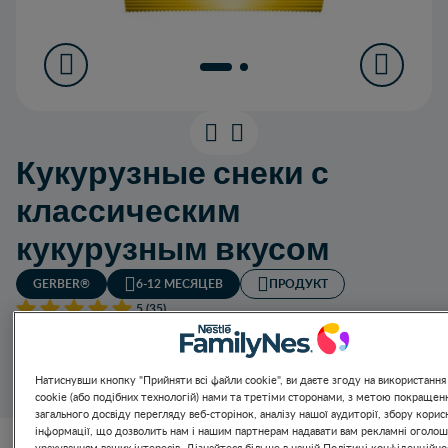
Кукурузные снеки с
классическим
кукурузным вкусом
GERBER®
6-12 МЕСЯЦЕВ
ПРОДУКТ
5 (35)
Первый детский перекус для комфортной прорезки
зубов, который легко жевать и легко тает ворту.
Правильный размер, который можно подобрать
Натиснувши кнопку "Прийняти всі файли cookie", ви даєте згоду на використання
маленькими пальчиками.
cookie (або подібних технологій) нами та третіми сторонами, з метою покращен
загального досвіду перегляду веб-сторінок, аналізу нашої аудиторії, збору корис
інформації, що дозволить нам і нашим партнерам надавати вам рекламні оголош
урахуванням ваших інтересів. Дізнайтеся більше в нашій Політиці конфіденційнос